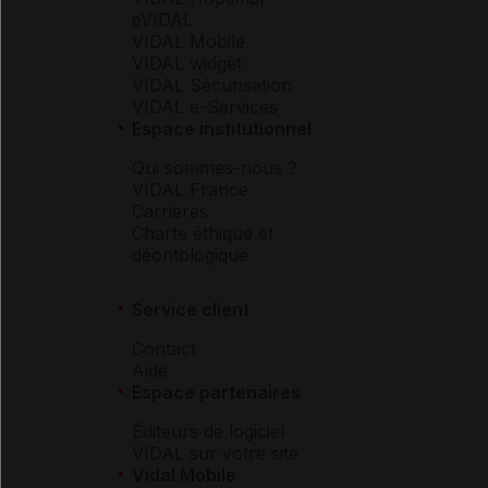
eVIDAL
VIDAL Mobile
VIDAL widget
VIDAL Sécurisation
VIDAL e-Services
Espace institutionnel
Qui sommes-nous ?
VIDAL France
Carrières
Charte éthique et
déontologique
Service client
Contact
Aide
Espace partenaires
Éditeurs de logiciel
VIDAL sur votre site
Vidal Mobile