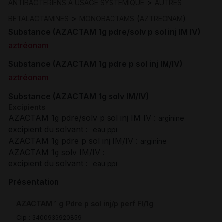
>
ANTIBACTERIENS A USAGE SYSTEMIQUE
AUTRES
>
(
)
BETALACTAMINES
MONOBACTAMS
AZTREONAM
Substance (AZACTAM 1g pdre/solv p sol inj IM IV)
aztréonam
Substance (AZACTAM 1g pdre p sol inj IM/IV)
aztréonam
Substance (AZACTAM 1g solv IM/IV)
Excipients
AZACTAM 1g pdre/solv p sol inj IM IV :
arginine
excipient du solvant :
eau ppi
AZACTAM 1g pdre p sol inj IM/IV :
arginine
AZACTAM 1g solv IM/IV :
excipient du solvant :
eau ppi
Présentation
AZACTAM 1 g Pdre p sol inj/p perf Fl/1g
Cip :
3400936920859