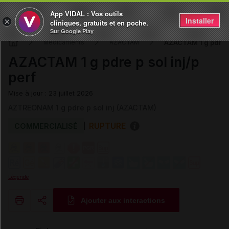
App VIDAL : Vos outils
Installer
×
cliniques, gratuits et en poche.
Sur Google Play
AZACTAM 1 g pdre p 
Médicaments
AZACTAM
AZACTAM 1 g pdre p sol inj/p
perf
Mise à jour : 23 juillet 2026
AZTREONAM 1 g pdre p sol inj (AZACTAM)
RUPTURE
COMMERCIALISÉ
Légende
Ajouter aux interactions
Copier l'url