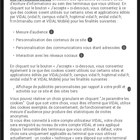
d’écriture d’informations au sein des terminaux que vous utilisez. En
cliquant sur le bouton « J’accepte » ci-dessous, vous consentez à ce
que des cookies soient utilisés sur certains sites et applications édités
VIDAL Recos
par VIDAL (vidal.fr, campus.vidal.fr, hoptimal.vidal.fr, evidal.vidal.fr,
fr.m3manabu.com et VIDAL Mobile) pour les finalités suivantes :
Antibiotiques, antiviraux (traitement par)
Mesure d’audience
i
Personnalisation des contenus de ce site
i
Infections des voies biliaires
Personnalisation des communications vous étant adressées
i
Infections génitales de la femme
Interaction avec les réseaux sociaux
i
Infections ostéoarticulaires bactériennes
En cliquant sur le bouton « J’accepte » ci-dessous, vous consentez
également à ce que des cookies soient utilisés sur certains sites et
applications édités par VIDAL(vidal.fr, campus.vidal.fr, hoptimal.vidal.fr,
Infections urinaires masculines
evidal.vidal.fr et VIDAL Mobile) pour les finalités suivantes :
Affichage de publicités personnalisées par rapport à votre profil et
i
Pyélonéphrite aiguë de la femme
activités sur ce site et des sites tiers
Vous pouvez réaliser un choix granulaire en cliquant "Je paramètre les
Urétrite masculine
cookies". Quel que soit votre choix, vous êtes informé que VIDAL utilise
des cookies exemptés de consentement, de fonctionnement et de
mesure d'audience pour produire des statistiques de visites
anonymes.
Si vous êtes connecté à votre compte utilisateur VIDAL, votre choix
sera enregistré au niveau de votre compte VIDAL et sera appliqué
Ressources externes complémentaires
depuis l’ensemble des terminaux que vous utilisez. A défaut, votre
choix sera uniquement applicable au terminal que vous utilisez
actuellement : un cookie « technique » sera déposé sur votre terminal