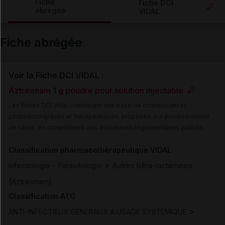
Fiche
Fiche DCI
abrégée
VIDAL
Email
Fiche abrégée
Voir la Fiche DCI VIDAL :
Aztréonam 1 g poudre pour solution injectable
Les fiches DCI Vidal constituent une base de connaissances
pharmacologiques et thérapeutiques, proposée aux professionnels
de santé, en complément des documents réglementaires publiés.
Classification pharmacothérapeutique VIDAL
>
Infectiologie - Parasitologie
Autres bêta-lactamines
(
)
Aztréonam
Classification ATC
>
ANTI-INFECTIEUX GENERAUX A USAGE SYSTEMIQUE