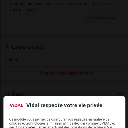
Modalités de conservation : Avant ouverture : 15° < t < 25°
durant 36 mois
Commercialisé
Laboratoire
Delbert
Voir la fiche laboratoire
Rein
Vidal respecte votre vie privée
Adaptation de posologie
Toxicité rénale
Ce module vous permet de configurer vos réglages en matière de
cookies et technologies similaires afin de décider comment VIDAL et
ses 124 sociétés tierces
effectuent des opérations de lecture et/ou