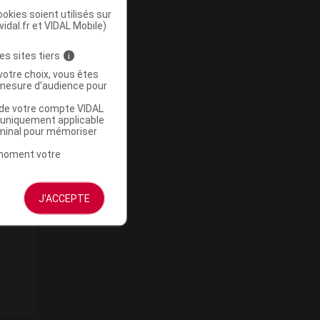
okies soient utilisés sur
vidal.fr et VIDAL Mobile)
es sites tiers
i
votre choix, vous êtes
mesure d'audience pour
u de votre compte VIDAL
a uniquement applicable
rminal pour mémoriser
t moment votre
J'ACCEPTE