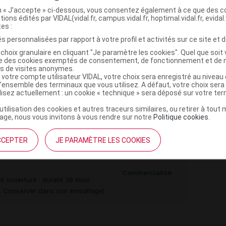
(
)
CULAIRE (VEGFR)
AXITINIB
on « J’accepte » ci-dessous, vous consentez également à ce que des co
tions édités par VIDAL(vidal.fr, campus.vidal.fr, hoptimal.vidal.fr, evidal.
tes :
s personnalisées par rapport à votre profil et activités sur ce site et d
choix granulaire en cliquant "Je paramètre les cookies". Quel que soit 
,
rmellose sel de Na
magnésium stéarate
ise des cookies exemptés de consentement, de fonctionnement et de 
es de visites anonymes.
iacétine
 votre compte utilisateur VIDAL, votre choix sera enregistré au nivea
,
e dioxyde
fer rouge oxyde
l’ensemble des terminaux que vous utilisez. A défaut, votre choix ser
ilisez actuellement : un cookie « technique » sera déposé sur votre te
’utilisation des cookies et autres traceurs similaires, ou retirer à tou
e monohydrate
ge, nous vous invitons à vous rendre sur notre
Politique cookies
.
CCEPTER
JE PARAMÈTRE LES COOKIES
 pell Plq/56
Commercialisé
t ouverture : durant 36 mois
té, Conserver dans son emballage)