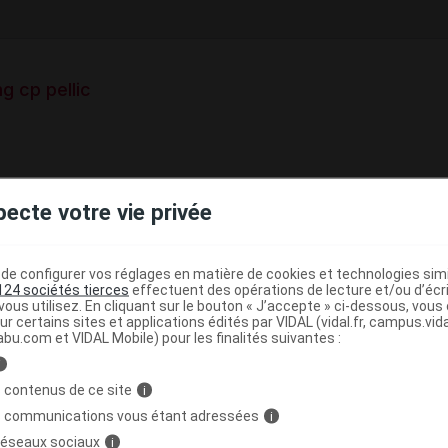
g cp pellic
e base de connaissances pharmacologiques et thérapeutiques,
pecte votre vie privée
té, en complément des documents réglementaires publiés.
peutique VIDAL
e configurer vos réglages en matière de cookies et technologies simil
124 sociétés tierces
effectuent des opérations de lecture et/ou d’écr
>
>
Antinéoplasiques
Autres antinéoplasiques
ous utilisez. En cliquant sur le bouton « J’accepte » ci-dessous, vou
ur certains sites et applications édités par VIDAL (vidal.fr, campus.vidal.
>
(
)
s
Inhibiteurs des tyrosine kinases
Axitinib
abu.com et VIDAL Mobile) pour les finalités suivantes :
i
>
>
NOMODULATEURS
ANTINEOPLASIQUES
 contenus de ce site
i
s communications vous étant adressées
i
>
SE
INHIBITEURS DES RECEPTEURS DU FACTEUR DE
 réseaux sociaux
i