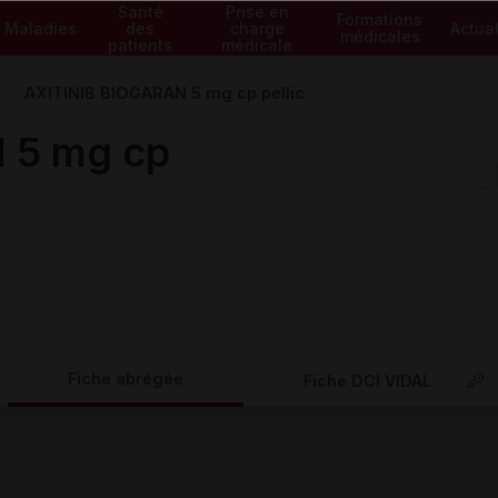
Santé
Prise en
Formations
Maladies
des
charge
Actual
médicales
patients
médicale
AXITINIB BIOGARAN 5 mg cp pellic
 5 mg cp
Fiche abrégée
Fiche DCI VIDAL