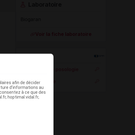
Laboratoire
Biogaran
Voir la fiche laboratoire
Rein
Adaptation de posologie
Toxicité rénale
aires afin de décider
iture d’informations au
s consentez à ce que des
fr, hoptimal.vidal.fr,