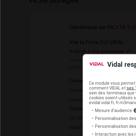
Fiche abrégée
Générique de
INLYTA 5 m
Voir la Fiche DCI VIDAL :
Axitinib 5 mg comprimé
Les fiches DCI Vidal constituent un
Vidal res
proposée aux professionnels de san
Classification pharmacothéra
Ce module vous permet d
comment VIDAL et
ses 
>
Cancérologie - Hématologie
sein des terminaux que v
cookies soient utilisés s
Inhibiteurs des protéines kinase
evidal.vidal.fr, fr.m3man
Classification ATC
Mesure d’audience
ANTINEOPLASIQUES ET IMMU
Personnalisation des
Personnalisation de
INHIBITEURS DE PROTEINE KINA
Interaction avec les