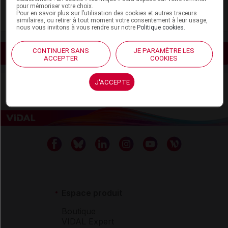
pour mémoriser votre choix.
Anesthésie
Pour en savoir plus sur l’utilisation des cookies et autres traceurs
similaires, ou retirer à tout moment votre consentement à leur usage,
nous vous invitons à vous rendre sur notre
Politique cookies
.
CONTINUER SANS
JE PARAMÈTRE LES
Voir les actualités liées
ACCEPTER
COOKIES
J'ACCEPTE
Espace produit
Boutique
VIDAL Expert