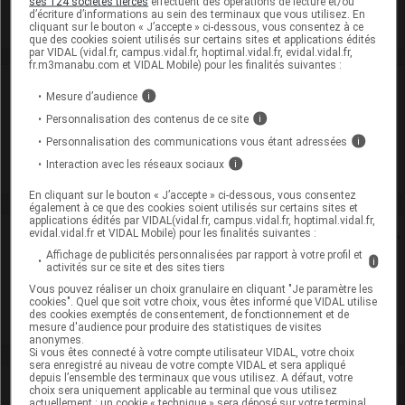
ses 124 sociétés tierces
effectuent des opérations de lecture et/ou
d’écriture d’informations au sein des terminaux que vous utilisez. En
cliquant sur le bouton « J’accepte » ci-dessous, vous consentez à ce
que des cookies soient utilisés sur certains sites et applications édités
par VIDAL (vidal.fr, campus.vidal.fr, hoptimal.vidal.fr, evidal.vidal.fr,
fr.m3manabu.com et VIDAL Mobile) pour les finalités suivantes :
Laboratoire
Mesure d’audience
i
Personnalisation des contenus de ce site
i
Aguettant
Personnalisation des communications vous étant adressées
i
Interaction avec les réseaux sociaux
i
Voir la fiche laboratoire
En cliquant sur le bouton « J’accepte » ci-dessous, vous consentez
également à ce que des cookies soient utilisés sur certains sites et
applications édités par VIDAL(vidal.fr, campus.vidal.fr, hoptimal.vidal.fr,
evidal.vidal.fr et VIDAL Mobile) pour les finalités suivantes :
Rein
Affichage de publicités personnalisées par rapport à votre profil et
i
activités sur ce site et des sites tiers
Adaptation de posologie
Vous pouvez réaliser un choix granulaire en cliquant "Je paramètre les
cookies". Quel que soit votre choix, vous êtes informé que VIDAL utilise
Toxicité rénale
des cookies exemptés de consentement, de fonctionnement et de
mesure d'audience pour produire des statistiques de visites
anonymes.
Si vous êtes connecté à votre compte utilisateur VIDAL, votre choix
sera enregistré au niveau de votre compte VIDAL et sera appliqué
depuis l’ensemble des terminaux que vous utilisez. A défaut, votre
VIDAL Recos
choix sera uniquement applicable au terminal que vous utilisez
actuellement : un cookie « technique » sera déposé sur votre terminal