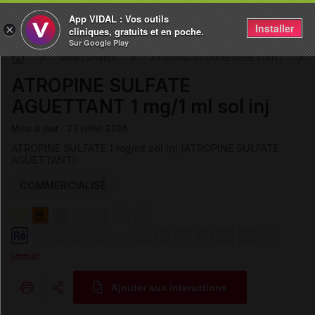
App VIDAL : Vos outils
Installer
×
cliniques, gratuits et en poche.
Sur Google Play
Médicaments
ATROPINE SULFATE AGUETTANT
ATROPINE SULFATE
AGUETTANT 1 mg/1 ml sol inj
Mise à jour : 23 juillet 2026
ATROPINE SULFATE 1 mg/ml sol inj (ATROPINE SULFATE
AGUETTANT)
COMMERCIALISÉ
Légende
Ajouter aux interactions