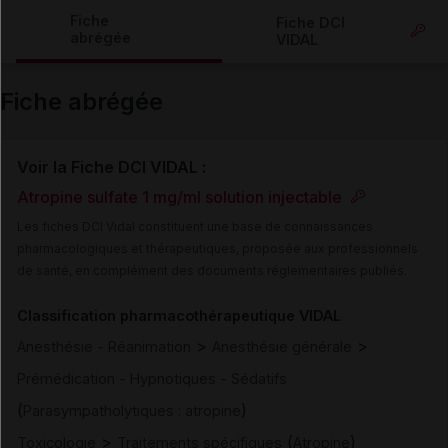
Copier l'url
Fiche
Fiche DCI
abrégée
VIDAL
Email
Fiche abrégée
Voir la Fiche DCI VIDAL :
Atropine sulfate 1 mg/ml solution injectable
Les fiches DCI Vidal constituent une base de connaissances
pharmacologiques et thérapeutiques, proposée aux professionnels
de santé, en complément des documents réglementaires publiés.
Classification pharmacothérapeutique VIDAL
>
>
Anesthésie - Réanimation
Anesthésie générale
Prémédication - Hypnotiques - Sédatifs
(
)
Parasympatholytiques : atropine
>
(
)
Toxicologie
Traitements spécifiques
Atropine