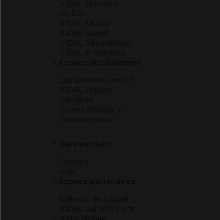
VIDAL Hoptimal
eVIDAL
VIDAL Mobile
VIDAL widget
VIDAL Sécurisation
VIDAL e-Services
Espace institutionnel
Qui sommes-nous ?
VIDAL France
Carrières
Charte éthique et
déontologique
Service client
Contact
Aide
Espace partenaires
Éditeurs de logiciel
VIDAL sur votre site
Vidal Mobile