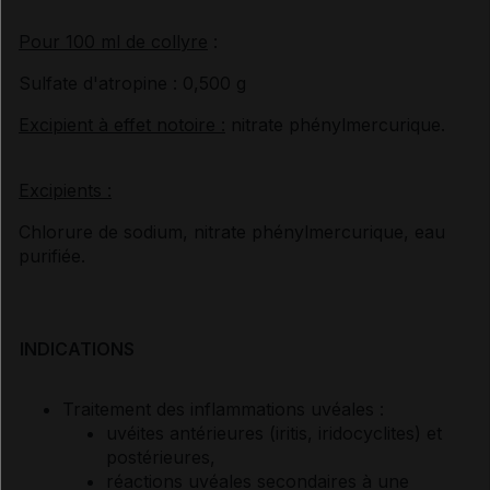
Pour 100 ml de collyre
:
Sulfate d'atropine : 0,500 g
Excipient à effet notoire :
nitrate phénylmercurique.
Excipients :
Chlorure de sodium, nitrate phénylmercurique, eau
purifiée.
INDICATIONS
Traitement des inflammations uvéales :
uvéites antérieures (iritis, iridocyclites) et
postérieures,
réactions uvéales secondaires à une