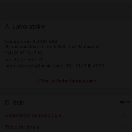
Laboratoire
Laboratoires ALCON SAS
20, rue des Deux-Gares
.
92500
Rueil-Malmaison
Tél
:
01 47 10 47 10
Fax
:
01 47 10 27 70
Info médic et matériovigilance :
Tél
:
01 47 10 47 58
Voir la fiche laboratoire
Rein
Adaptation de posologie
Toxicité rénale