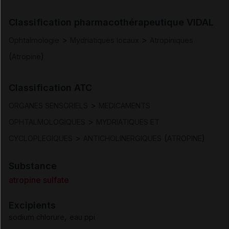
Indications
Classification pharmacothérapeutique VIDAL
Posologie et mode d'administration
>
>
Ophtalmologie
Mydriatiques locaux
Atropiniques
(
)
Atropine
Contre-indications
Classification ATC
Mises en garde et précautions d'emploi
>
ORGANES SENSORIELS
MEDICAMENTS
Interactions
>
OPHTALMOLOGIQUES
MYDRIATIQUES ET
>
(
)
CYCLOPLEGIQUES
ANTICHOLINERGIQUES
ATROPINE
Fertilité/grossesse/allaitement
Substance
Conduite et utilisation de machines
atropine sulfate
Excipients
Effets indésirables
,
sodium chlorure
eau ppi