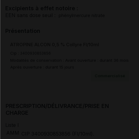
Surdosage
Excipients à effet notoire :
EEN sans dose seuil :
phénylmercure nitrate
Pharmacodynamie
Présentation
Pharmacocinétique
ATROPINE ALCON 0,5 % Collyre Fl/10ml
Cip :
3400930853856
Sécurité préclinique
Modalités de conservation : Avant ouverture : durant 36 mois
Après ouverture : durant 15 jours
Durée de conservation
Commercialisé
Prescription/délivrance/prise en charge
PRESCRIPTION/DÉLIVRANCE/PRISE EN
CHARGE
Documents de référence
Liste I
AMM
CIP 3400930853856 (Fl/10ml).