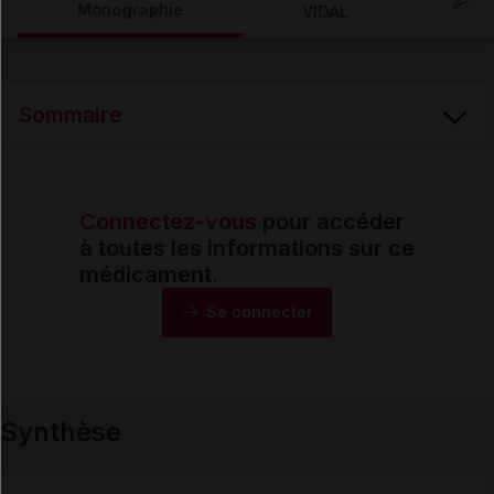
Monographie
VIDAL
Email
Sommaire
Connectez-vous
pour accéder
Synthèse
à toutes les informations sur ce
médicament.
Monographie
Se connecter
Formes et présentations
Synthèse
Composition