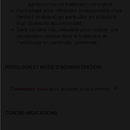
agression ou un traitement chirurgical.
Cycloplégie pour réfraction (indispensable chez
l'enfant strabique) en particulier en présence
d'un strabisme accommodatif.
Dans certains cas, utilisation pour réaliser une
pénalisation optique dans le traitement de
l'amblyopie en particulier unilatérale.
POSOLOGIE ET MODE D'ADMINISTRATION
Connectez-vous
pour accéder à ce contenu
CONTRE-INDICATIONS