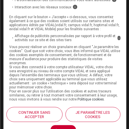
Interaction avec les réseaux sociaux
i
Les études effectuées chez l'animal ont mis en
évidence un effet tératogène de l'atropine administrée
En cliquant sur le bouton « J’accepte » ci-dessous, vous consentez
également à ce que des cookies soient utilisés sur certains sites et
par voie sous-cutanée chez la souris et à doses très
applications édités par VIDAL(vidal.fr, campus.vidal.fr, hoptimal.vidal.fr,
evidal.vidal.fr et VIDAL Mobile) pour les finalités suivantes :
élevées.
Affichage de publicités personnalisées par rapport à votre profil et
i
activités sur ce site et des sites tiers
En clinique, il n'existe pas de données spécifiques par
voie oculaire chez la femme enceinte. L'utilisation de
Vous pouvez réaliser un choix granulaire en cliquant "Je paramètre les
cookies". Quel que soit votre choix, vous êtes informé que VIDAL utilise
l'atropine (toutes voies confondues) au cours d'un
des cookies exemptés de consentement, de fonctionnement et de
mesure d'audience pour produire des statistiques de visites
nombre limité de grossesses n'a apparemment révélé
anonymes.
aucun effet malformatif particulier à ce jour.
Si vous êtes connecté à votre compte utilisateur VIDAL, votre choix
sera enregistré au niveau de votre compte VIDAL et sera appliqué
depuis l’ensemble des terminaux que vous utilisez. A défaut, votre
Chez les nouveau-nés de mères traitées au long
choix sera uniquement applicable au terminal que vous utilisez
cours par de fortes posologies de médicaments à
actuellement : un cookie « technique » sera déposé sur votre terminal
pour mémoriser votre choix.
propriétés anticholinergiques ont été décrits des
Pour en savoir plus sur l’utilisation des cookies et autres traceurs
similaires, ou retirer à tout moment votre consentement à leur usage,
signes liés aux propriétés atropiniques (troubles
nous vous invitons à vous rendre sur notre
Politique cookies
.
digestifs, du rythme cardiaque, neurologiques...).
CONTINUER SANS
JE PARAMÈTRE LES
En conséquence, par mesure de précaution, il est
ACCEPTER
COOKIES
préférable de ne pas utiliser l'atropine pendant la
grossesse. En cas d'administration, il est recommandé