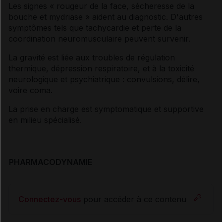
Les signes « rougeur de la face, sécheresse de la
bouche et mydriase » aident au diagnostic. D'autres
symptômes tels que tachycardie et perte de la
coordination neuromusculaire peuvent survenir.
La gravité est liée aux troubles de régulation
thermique, dépression respiratoire, et à la toxicité
neurologique et psychiatrique : convulsions, délire,
voire coma.
La prise en charge est symptomatique et supportive
en milieu spécialisé.
PHARMACODYNAMIE
Connectez-vous
pour accéder à ce contenu