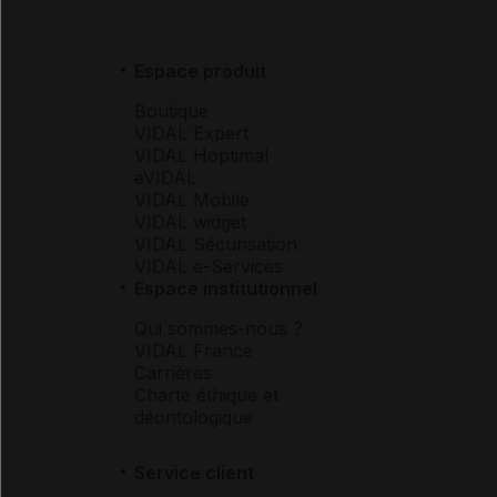
Espace produit
Boutique
VIDAL Expert
VIDAL Hoptimal
eVIDAL
VIDAL Mobile
VIDAL widget
VIDAL Sécurisation
VIDAL e-Services
Espace institutionnel
Qui sommes-nous ?
VIDAL France
Carrières
Charte éthique et
déontologique
Service client