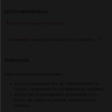
EFFETS INDÉSIRABLES
Voir dans l'analyse d'ordonnance
Connectez-vous
pour accéder à ce contenu
SURDOSAGE
Deux situations sont possibles :
soit par surdosage lors de l'administration du
collyre (notamment lors d'instillations répétées) ;
soit du fait d'une ingestion accidentelle d'un
flacon de collyre multidose, notamment par
l'enfant.