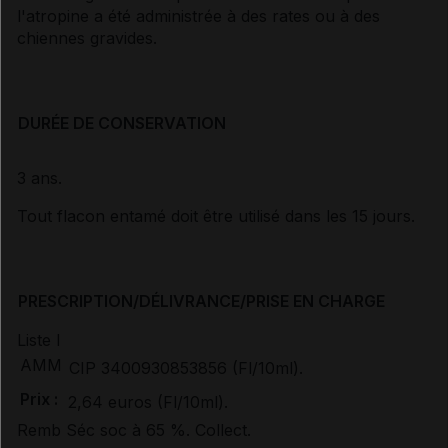
l'atropine a été administrée à des rates ou à des
chiennes gravides.
DURÉE DE CONSERVATION
3 ans.
Tout flacon entamé doit être utilisé dans les 15 jours.
PRESCRIPTION/DÉLIVRANCE/PRISE EN CHARGE
Liste I
AMM
CIP 3400930853856 (Fl/10ml).
Prix :
2,64 euros (Fl/10ml).
Remb Séc soc à 65 %. Collect.