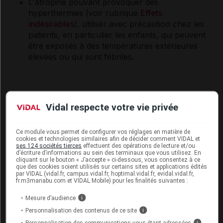
L'atropine pouvant provoquer des
hyperthermies (voir rubrique
Effets
indésirables
), utiliser avec précaution chez les
patients, en particulier les enfants, qui peuvent
être exposés à des températures extérieures
élevées ou qui sont fébriles.
INTERACTIONS
Vidal respecte votre vie privée
Voir dans l'analyse d'ordonnance
Ce module vous permet de configurer vos réglages en matière de
cookies et technologies similaires afin de décider comment VIDAL et
ses 124 sociétés tierces
effectuent des opérations de lecture et/ou
Connectez-vous
pour accéder à ce contenu
d’écriture d’informations au sein des terminaux que vous utilisez. En
cliquant sur le bouton « J’accepte » ci-dessous, vous consentez à ce
que des cookies soient utilisés sur certains sites et applications édités
par VIDAL (vidal.fr, campus.vidal.fr, hoptimal.vidal.fr, evidal.vidal.fr,
fr.m3manabu.com et VIDAL Mobile) pour les finalités suivantes :
FERTILITÉ/GROSSESSE/ALLAITEMENT
Mesure d’audience
i
Personnalisation des contenus de ce site
i
Grossesse
Personnalisation des communications vous étant adressées
i