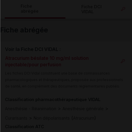
Copier l'url
Fiche
Fiche DCI
abrégée
VIDAL
Email
Fiche abrégée
Voir la Fiche DCI VIDAL :
Atracurium bésilate 10 mg/ml solution
injectable/pour perfusion
Les fiches DCI Vidal constituent une base de connaissances
pharmacologiques et thérapeutiques, proposée aux professionnels
de santé, en complément des documents réglementaires publiés.
Classification pharmacothérapeutique VIDAL
>
>
Anesthésie - Réanimation
Anesthésie générale
>
(
)
Curarisants
Non dépolarisants
Atracurium
Classification ATC