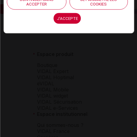
ACCEPTER
COOKIES
J'ACCEPTE
Espace produit
Boutique
VIDAL Expert
VIDAL Hoptimal
eVIDAL
VIDAL Mobile
VIDAL widget
VIDAL Sécurisation
VIDAL e-Services
Espace institutionnel
Qui sommes-nous ?
VIDAL France