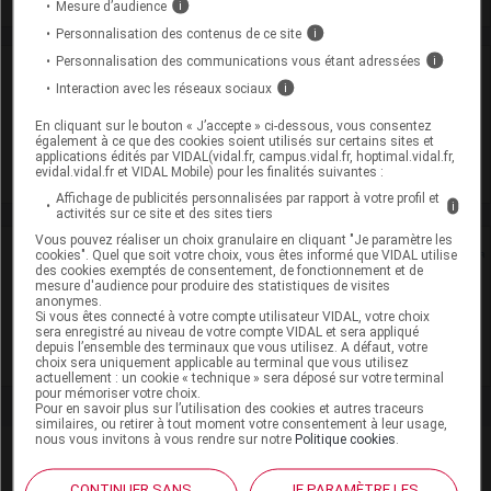
Mesure d’audience
i
Personnalisation des contenus de ce site
i
Personnalisation des communications vous étant adressées
i
Laboratoire
Interaction avec les réseaux sociaux
i
Pfizer
En cliquant sur le bouton « J’accepte » ci-dessous, vous consentez
également à ce que des cookies soient utilisés sur certains sites et
applications édités par VIDAL(vidal.fr, campus.vidal.fr, hoptimal.vidal.fr,
evidal.vidal.fr et VIDAL Mobile) pour les finalités suivantes :
Voir la fiche laboratoire
Affichage de publicités personnalisées par rapport à votre profil et
i
activités sur ce site et des sites tiers
Vous pouvez réaliser un choix granulaire en cliquant "Je paramètre les
Rein
cookies". Quel que soit votre choix, vous êtes informé que VIDAL utilise
des cookies exemptés de consentement, de fonctionnement et de
mesure d'audience pour produire des statistiques de visites
Adaptation de posologie
anonymes.
Si vous êtes connecté à votre compte utilisateur VIDAL, votre choix
sera enregistré au niveau de votre compte VIDAL et sera appliqué
Toxicité rénale
depuis l’ensemble des terminaux que vous utilisez. A défaut, votre
choix sera uniquement applicable au terminal que vous utilisez
actuellement : un cookie « technique » sera déposé sur votre terminal
pour mémoriser votre choix.
Pour en savoir plus sur l’utilisation des cookies et autres traceurs
similaires, ou retirer à tout moment votre consentement à leur usage,
nous vous invitons à vous rendre sur notre
Politique cookies
.
CONTINUER SANS
JE PARAMÈTRE LES