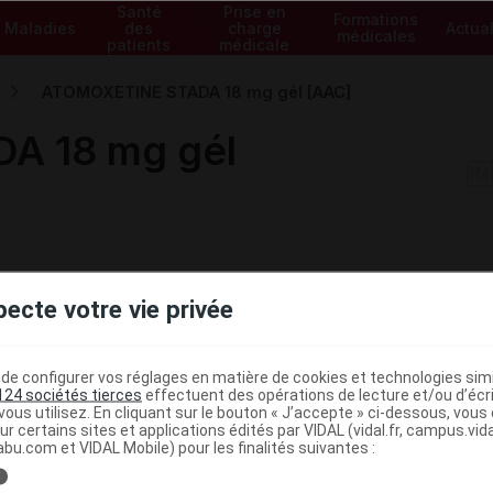
Santé
Prise en
Formations
Maladies
des
charge
Actual
médicales
patients
médicale
ATOMOXETINE STADA 18 mg gél [AAC]
A 18 mg gél
pecte votre vie privée
e configurer vos réglages en matière de cookies et technologies simil
124 sociétés tierces
effectuent des opérations de lecture et/ou d’écr
ous utilisez. En cliquant sur le bouton « J’accepte » ci-dessous, vou
ur certains sites et applications édités par VIDAL (vidal.fr, campus.vidal.
abu.com et VIDAL Mobile) pour les finalités suivantes :
i