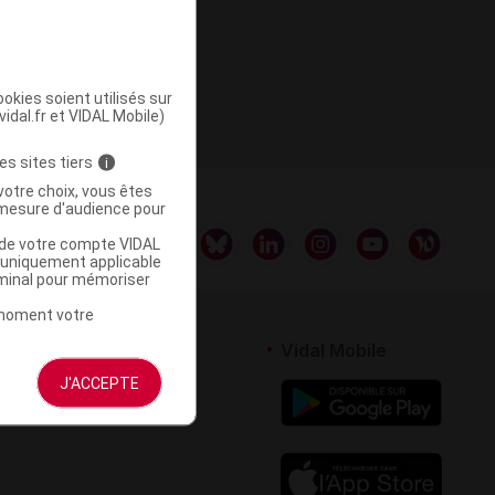
okies soient utilisés sur
vidal.fr et VIDAL Mobile)
es sites tiers
i
votre choix, vous êtes
mesure d'audience pour
u de votre compte VIDAL
a uniquement applicable
rminal pour mémoriser
t moment votre
rtenaires
Vidal Mobile
J'ACCEPTE
 logiciel
votre site