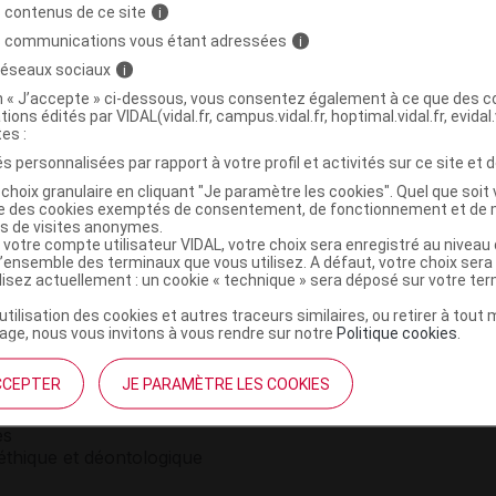
 contenus de ce site
i
s communications vous étant adressées
i
Gél B/1[AAC]
Non Commercialisé À Ce Jour
 réseaux sociaux
i
on « J’accepte » ci-dessous, vous consentez également à ce que des co
tions édités par VIDAL(vidal.fr, campus.vidal.fr, hoptimal.vidal.fr, evidal.
tes :
s personnalisées par rapport à votre profil et activités sur ce site et d
choix granulaire en cliquant "Je paramètre les cookies". Quel que soit 
ise des cookies exemptés de consentement, de fonctionnement et de 
es de visites anonymes.
 votre compte utilisateur VIDAL, votre choix sera enregistré au nivea
l’ensemble des terminaux que vous utilisez. A défaut, votre choix ser
ilisez actuellement : un cookie « technique » sera déposé sur votre te
’utilisation des cookies et autres traceurs similaires, ou retirer à tou
ge, nous vous invitons à vous rendre sur notre
Politique cookies
.
institutionnel
Espace pa
CCEPTER
JE PARAMÈTRE LES COOKIES
mmes-nous ?
Éditeurs de
France
VIDAL sur 
es
éthique et déontologique