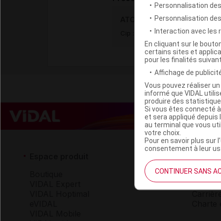
Personnalisation des
Personnalisation de
ATOMOXETINE STADA 18 mg 
Interaction avec les
Cip :
3400959008428
En cliquant sur le bout
certains sites et applica
pour les finalités suivan
Affichage de publicité
Vous pouvez réaliser un 
informé que VIDAL util
produire des statistiqu
Si vous êtes connecté à
et sera appliqué depuis 
au terminal que vous ut
votre choix.
Pour en savoir plus sur l
consentement à leur usa
Espace produit
Espace 
CONTINUER SANS A
Boutique
Qui so
VIDAL Expert
VIDAL 
VIDAL Hoptimal
Carrièr
eVIDAL
Charte 
VIDAL Mobile