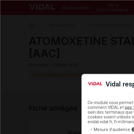
DM &
Médicaments
Parapharmacie
Médicaments
ATOMOXETINE STADA
ATOMOXETINE STAD
[AAC]
Mise à jour : 23 juillet 2026
NON COMMERCIALISÉ À CE JOUR
Vidal res
Ce module vous permet d
Fiche abrégée
comment VIDAL et
ses 
sein des terminaux que v
cookies soient utilisés s
evidal.vidal.fr, fr.m3man
Mesure d’audience
Présentation