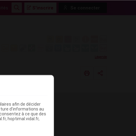
ités
S'inscrire
Se connecter
Rechercher
Légende
Copier l'url
aires afin de décider
Email
iture d’informations au
s consentez à ce que des
fr, hoptimal.vidal.fr,