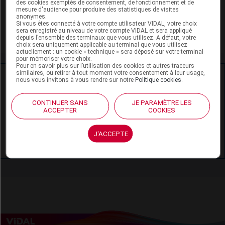
des cookies exemptés de consentement, de fonctionnement et de
mesure d'audience pour produire des statistiques de visites
Schizophrénie
anonymes.
Si vous êtes connecté à votre compte utilisateur VIDAL, votre choix
sera enregistré au niveau de votre compte VIDAL et sera appliqué
Trouble bipolaire
depuis l’ensemble des terminaux que vous utilisez. A défaut, votre
choix sera uniquement applicable au terminal que vous utilisez
actuellement : un cookie « technique » sera déposé sur votre terminal
pour mémoriser votre choix.
Pour en savoir plus sur l’utilisation des cookies et autres traceurs
similaires, ou retirer à tout moment votre consentement à leur usage,
Ressources externes complémentaires
nous vous invitons à vous rendre sur notre
Politique cookies
.
En savoir plus le site du CRAT
:
CONTINUER SANS
JE PARAMÈTRE LES
ACCEPTER
COOKIES
Aripiprazole - Allaitement
J'ACCEPTE
Aripiprazole - Grossesse