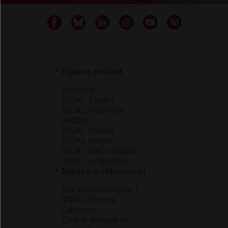
Espace produit
Boutique
VIDAL Expert
VIDAL Hoptimal
eVIDAL
VIDAL Mobile
VIDAL widget
VIDAL Sécurisation
VIDAL e-Services
Espace institutionnel
Qui sommes-nous ?
VIDAL France
Carrières
Charte éthique et