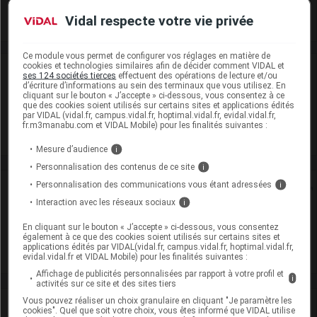
Commercialisé
Vidal respecte votre vie privée
Ce module vous permet de configurer vos réglages en matière de
cookies et technologies similaires afin de décider comment VIDAL et
Laboratoire
ses 124 sociétés tierces
effectuent des opérations de lecture et/ou
d’écriture d’informations au sein des terminaux que vous utilisez. En
cliquant sur le bouton « J’accepte » ci-dessous, vous consentez à ce
Cristers
que des cookies soient utilisés sur certains sites et applications édités
par VIDAL (vidal.fr, campus.vidal.fr, hoptimal.vidal.fr, evidal.vidal.fr,
fr.m3manabu.com et VIDAL Mobile) pour les finalités suivantes :
Voir la fiche laboratoire
Mesure d’audience
i
Personnalisation des contenus de ce site
i
Personnalisation des communications vous étant adressées
i
Rein
Interaction avec les réseaux sociaux
i
Adaptation de posologie
En cliquant sur le bouton « J’accepte » ci-dessous, vous consentez
également à ce que des cookies soient utilisés sur certains sites et
Toxicité rénale
applications édités par VIDAL(vidal.fr, campus.vidal.fr, hoptimal.vidal.fr,
evidal.vidal.fr et VIDAL Mobile) pour les finalités suivantes :
Affichage de publicités personnalisées par rapport à votre profil et
i
activités sur ce site et des sites tiers
Vous pouvez réaliser un choix granulaire en cliquant "Je paramètre les
VIDAL Recos
cookies". Quel que soit votre choix, vous êtes informé que VIDAL utilise