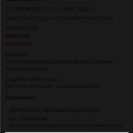
>
>
SYSTEME NERVEUX
PSYCHOLEPTIQUES
>
ANTIPSYCHOTIQUES
AUTRES ANTIPSYCHOTIQUES
(
)
ARIPIPRAZOLE
Substance
aripiprazole
Excipients
,
,
,
cellulose microcristalline
amidon de maïs
hyprolose
magnésium stéarate
Excipients à effet notoire :
EEN sans dose seuil :
lactose monohydrate
Présentation
ARIPIPRAZOLE CRISTERS 5 mg Cpr Plq/28
Cip :
3400930083611
Modalités de conservation : Avant ouverture : durant 36 mois