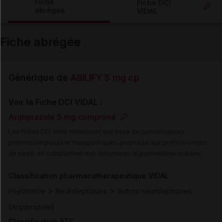
Fiche
Fiche DCI
abrégée
VIDAL
Email
Fiche abrégée
Générique de
ABILIFY 5 mg cp
Voir la Fiche DCI VIDAL :
Aripiprazole 5 mg comprimé
Les fiches DCI Vidal constituent une base de connaissances
pharmacologiques et thérapeutiques, proposée aux professionnels
de santé, en complément des documents réglementaires publiés.
Classification pharmacothérapeutique VIDAL
>
>
Psychiatrie
Neuroleptiques
Autres neuroleptiques
(
)
Aripiprazole
Classification ATC