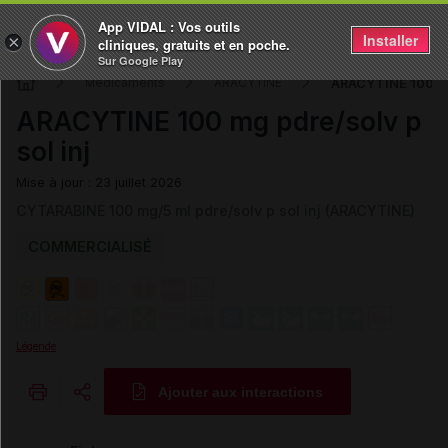
App VIDAL : Vos outils
Installer
×
cliniques, gratuits et en poche.
Sur Google Play
ARACYTINE 100 mg 
Médicaments
ARACYTINE
ARACYTINE 100 mg pdre/solv p
sol inj
Mise à jour : 23 juillet 2026
CYTARABINE 100 mg/5 ml pdre/solv p sol inj (ARACYTINE)
COMMERCIALISÉ
Légende
Ajouter aux interactions
Copier l'url