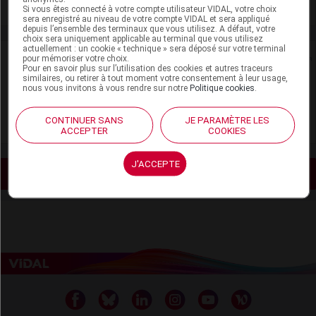
Voir la fiche laboratoire
Si vous êtes connecté à votre compte utilisateur VIDAL, votre choix
sera enregistré au niveau de votre compte VIDAL et sera appliqué
depuis l’ensemble des terminaux que vous utilisez. A défaut, votre
choix sera uniquement applicable au terminal que vous utilisez
actuellement : un cookie « technique » sera déposé sur votre terminal
Rein
pour mémoriser votre choix.
Pour en savoir plus sur l’utilisation des cookies et autres traceurs
similaires, ou retirer à tout moment votre consentement à leur usage,
nous vous invitons à vous rendre sur notre
Politique cookies
.
Adaptation de posologie
Toxicité rénale
CONTINUER SANS
JE PARAMÈTRE LES
ACCEPTER
COOKIES
J'ACCEPTE
Voir les actualités liées