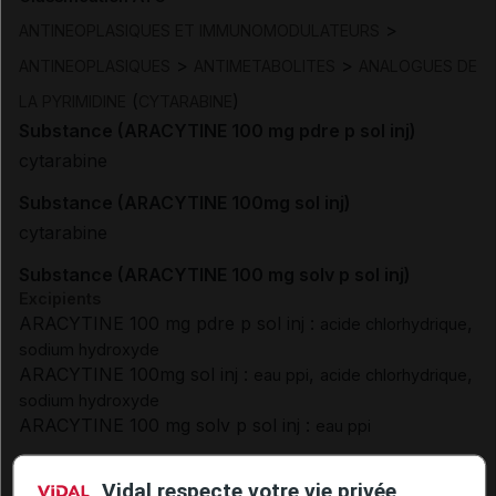
>
ANTINEOPLASIQUES ET IMMUNOMODULATEURS
>
>
ANTINEOPLASIQUES
ANTIMETABOLITES
ANALOGUES DE
(
)
LA PYRIMIDINE
CYTARABINE
Substance (ARACYTINE 100 mg pdre p sol inj)
cytarabine
Substance (ARACYTINE 100mg sol inj)
cytarabine
Substance (ARACYTINE 100 mg solv p sol inj)
Excipients
ARACYTINE 100 mg pdre p sol inj :
,
acide chlorhydrique
sodium hydroxyde
ARACYTINE 100mg sol inj :
,
,
eau ppi
acide chlorhydrique
sodium hydroxyde
ARACYTINE 100 mg solv p sol inj :
eau ppi
Excipients à effet notoire :
Vidal respecte votre vie privée
ARACYTINE 100 mg pdre p sol inj :