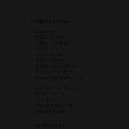
Espace produit
Boutique
VIDAL Expert
VIDAL Hoptimal
eVIDAL
VIDAL Mobile
VIDAL widget
VIDAL Sécurisation
VIDAL e-Services
Espace institutionnel
Qui sommes-nous ?
VIDAL France
Carrières
Charte éthique et
déontologique
Service client