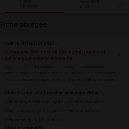
Fiche
Fiche DCI
abrégée
VIDAL
Email
Fiche abrégée
Voir la Fiche DCI VIDAL :
Cytarabine 100 mg/5 ml (20 mg/ml) poudre et
solvant pour solution injectable
Les fiches DCI Vidal constituent une base de connaissances
pharmacologiques et thérapeutiques, proposée aux professionnels
de santé, en complément des documents réglementaires publiés.
Classification pharmacothérapeutique VIDAL
>
>
Cancérologie - Hématologie
Antinéoplasiques
>
>
Chimiothérapie cytotoxique
Antimétabolites
(
)
Antipyrimidiques
Cytarabine
Classification ATC