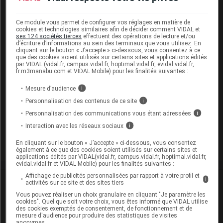
ARACYTINE 100mg sol inj :
EEN sans dose seuil :
alcool benzylique
Ce module vous permet de configurer vos réglages en matière de
cookies et technologies similaires afin de décider comment VIDAL et
ARACYTINE 100 mg solv p sol inj :
ses 124 sociétés tierces
effectuent des opérations de lecture et/ou
EEN sans dose seuil :
alcool benzylique
d’écriture d’informations au sein des terminaux que vous utilisez. En
cliquant sur le bouton « J’accepte » ci-dessous, vous consentez à ce
que des cookies soient utilisés sur certains sites et applications édités
Présentation
par VIDAL (vidal.fr, campus.vidal.fr, hoptimal.vidal.fr, evidal.vidal.fr,
fr.m3manabu.com et VIDAL Mobile) pour les finalités suivantes :
ARACYTINE 100 mg Pdre/solv p sol inj Fl+Amp/5ml
Mesure d’audience
i
Cip :
3400930267219
Personnalisation des contenus de ce site
i
Modalités de conservation : Avant ouverture : < 25° durant 5
Personnalisation des communications vous étant adressées
i
ans
Interaction avec les réseaux sociaux
i
Commercialisé
En cliquant sur le bouton « J’accepte » ci-dessous, vous consentez
également à ce que des cookies soient utilisés sur certains sites et
applications édités par VIDAL(vidal.fr, campus.vidal.fr, hoptimal.vidal.fr,
evidal.vidal.fr et VIDAL Mobile) pour les finalités suivantes :
Affichage de publicités personnalisées par rapport à votre profil et
i
Laboratoire
activités sur ce site et des sites tiers
Vous pouvez réaliser un choix granulaire en cliquant "Je paramètre les
cookies". Quel que soit votre choix, vous êtes informé que VIDAL utilise
Pfizer
des cookies exemptés de consentement, de fonctionnement et de
mesure d'audience pour produire des statistiques de visites
anonymes.