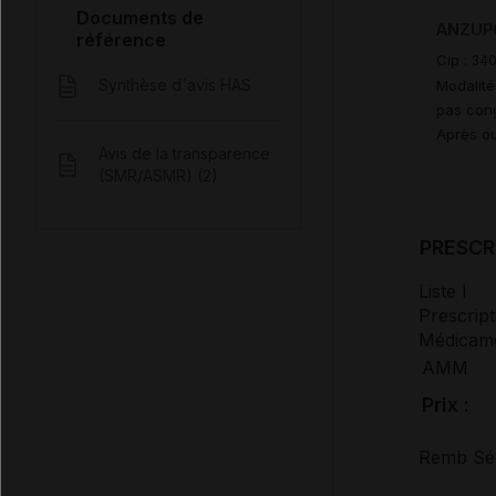
Documents de
ANZUPG
référence
Cip :
34
Synthèse d'avis HAS
Modalité
pas cong
Après ou
Avis de la transparence
(SMR/ASMR) (2)
PRESCR
Liste I
Prescript
Médicamen
AMM
Prix :
Remb Séc