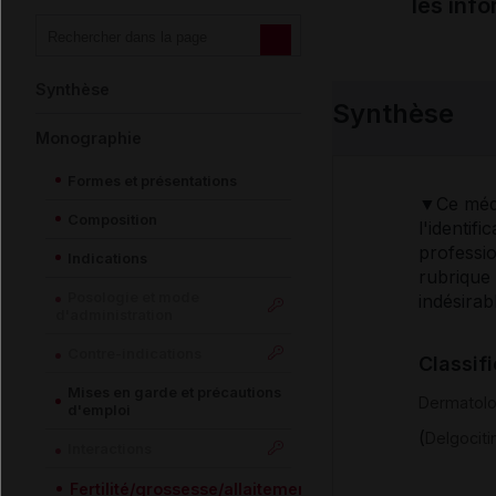
les inf
Synthèse
Synthèse
Monographie
Formes et présentations
▼Ce médi
Composition
l'identif
professio
Indications
rubrique
Posologie et mode
indésirab
d'administration
Contre-indications
Classif
Mises en garde et précautions
Dermatolo
d'emploi
(
Delgociti
Interactions
Fertilité/grossesse/allaitement