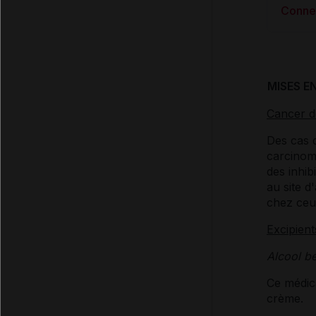
Conne
MISES E
Cancer d
Des cas 
carcinome
des inhib
au site d
chez ceu
Excipient
Alcool b
Ce médic
crème.