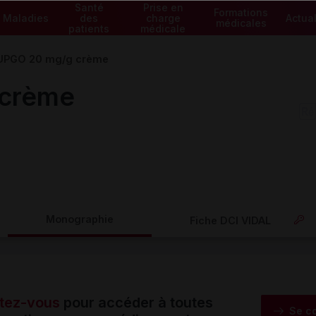
Santé
Prise en
Formations
Maladies
des
charge
Actual
médicales
patients
médicale
PGO 20 mg/g crème
crème
Monographie
Fiche DCI VIDAL
tez-vous
pour accéder à toutes
Se c