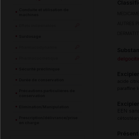
Classif
Conduite et utilisation de
MEDICAM
machines
AUTRES P
Effets indésirables
DERMATIT
Surdosage
Pharmacodynamie
Substa
Pharmacocinétique
delgociti
Sécurité préclinique
Excipie
Durée de conservation
acide cit
paraffine l
Précautions particulières de
conservation
Excipien
Elimination/Manipulation
EEN sans
Prescription/délivrance/prise
cétostéar
en charge
Présent