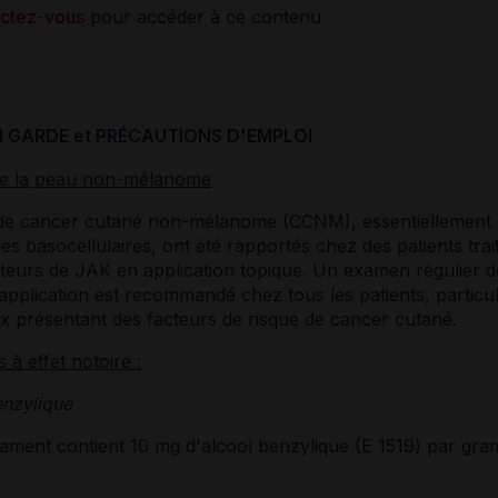
ctez-vous
pour accéder à ce contenu
N GARDE et PRÉCAUTIONS D'EMPLOI
e la peau non-mélanome
de cancer cutané non-mélanome (CCNM), essentiellement 
s basocellulaires, ont été rapportés chez des patients trai
iteurs de JAK en application topique. Un examen régulier d
'application est recommandé chez tous les patients, particu
x présentant des facteurs de risque de cancer cutané.
s à effet notoire :
enzylique
ament contient 10 mg d'alcool benzylique (E 1519) par gr