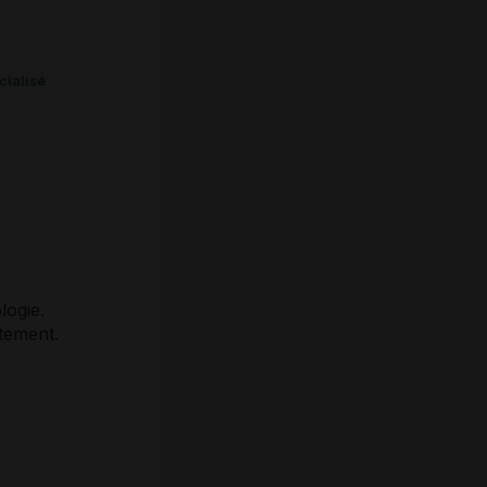
ialisé
logie.
itement.