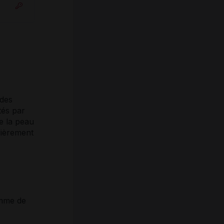
des
tés par
e la peau
lièrement
amme de