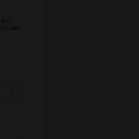
mains
ticoïdes