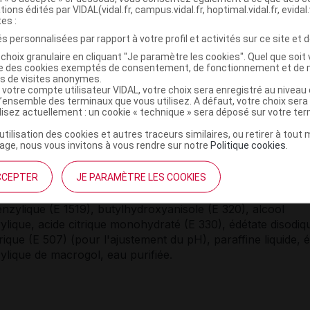
tions édités par VIDAL(vidal.fr, campus.vidal.fr, hoptimal.vidal.fr, evidal.
tes :
s personnalisées par rapport à votre profil et activités sur ce site et d
ITION
choix granulaire en cliquant "Je paramètre les cookies". Quel que soit 
ise des cookies exemptés de consentement, de fonctionnement et de 
ramme de crème contient 20 mg de delgocitinib.
es de visites anonymes.
 votre compte utilisateur VIDAL, votre choix sera enregistré au nivea
s à effet notoire :
l’ensemble des terminaux que vous utilisez. A défaut, votre choix ser
ilisez actuellement : un cookie « technique » sera déposé sur votre te
ramme de crème contient 10 mg d'alcool benzylique (E 151
’utilisation des cookies et autres traceurs similaires, ou retirer à tou
 butylhydroxyanisole (E 320) et 72 mg d'alcool cétostéaryl
ge, nous vous invitons à vous rendre sur notre
Politique cookies
.
CCEPTER
JE PARAMÈTRE LES COOKIES
s :
nzylique (E 1519), butylhydroxyanisole (E 320), alcool
ylique, acide citrique monohydraté (E 330), édétate disodiq
ique (E 507) (pour l'ajustement du pH), paraffine liquide, 
ylique de macrogol, eau purifiée.