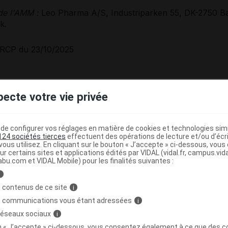
 de l'AMM :
Leo Pharma A/S, Industriparken 55, DK-2750 Ba
k.
RCP du 23/10/2025
pecte votre vie privée
e
e configurer vos réglages en matière de cookies et technologies simil
124 sociétés tierces
effectuent des opérations de lecture et/ou d’écr
ous utilisez. En cliquant sur le bouton « J’accepte » ci-dessous, vou
ur certains sites et applications édités par VIDAL (vidal.fr, campus.vidal.
abu.com et VIDAL Mobile) pour les finalités suivantes :
i
et PRÉSENTATIONS
 contenus de ce site
i
s communications vous étant adressées
i
lanche à légèrement brune).
 réseaux sociaux
i
0 g. Boîte de 1.
on « J’accepte » ci-dessous, vous consentez également à ce que des co