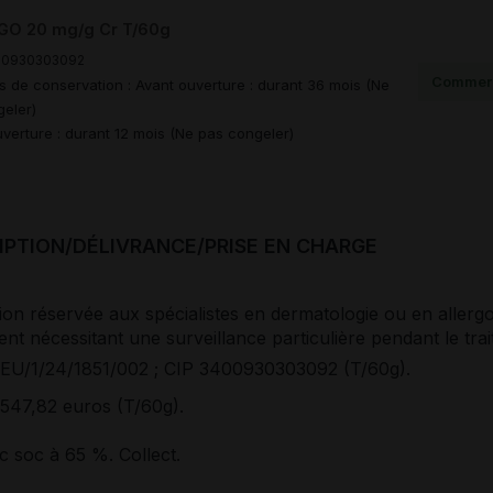
O 20 mg/g Cr T/60g
00930303092
Commerc
s de conservation : Avant ouverture : durant 36 mois (Ne
eler)
verture : durant 12 mois (Ne pas congeler)
IPTION/DÉLIVRANCE/PRISE EN CHARGE
ion réservée aux spécialistes en dermatologie ou en allergo
t nécessitant une surveillance particulière pendant le tra
EU/1/24/1851/002 ; CIP 3400930303092 (T/60g).
547,82 euros (T/60g).
 soc à 65
%. Collect.