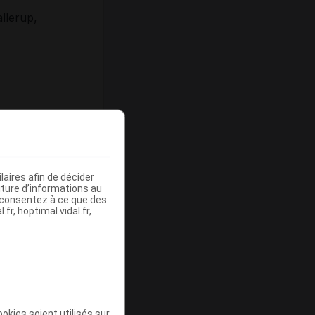
llerup,
aires afin de décider
iture d’informations au
s consentez à ce que des
fr, hoptimal.vidal.fr,
okies soient utilisés sur