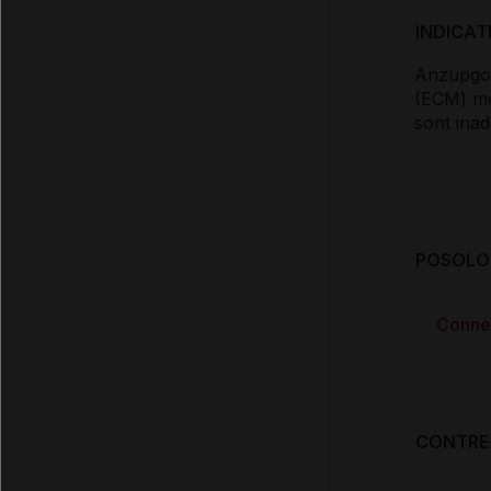
INDICAT
Anzupgo 
(ECM) mo
sont ina
POSOLOG
Conne
CONTRE