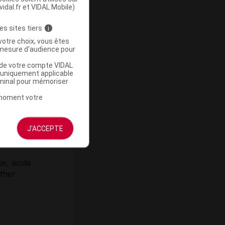
vidal.fr et VIDAL Mobile)
es sites tiers
i
votre choix, vous êtes
mesure d'audience pour
u de votre compte VIDAL
a uniquement applicable
rminal pour mémoriser
9),
t moment votre
ique.
J'ACCEPTE
ue, acide
éther