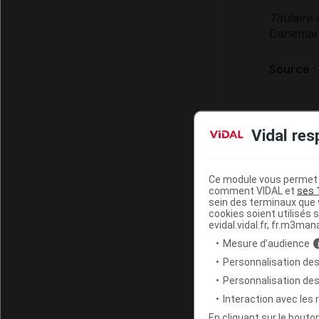
Titulaire
Danemar
Source :
Vidal res
Monographi
Ce module vous permet d
comment VIDAL et
ses 
sein des terminaux que v
cookies soient utilisés s
evidal.vidal.fr, fr.m3man
Mesure d’audience
FORMES 
Personnalisation des
Personnalisation de
Crème (b
Interaction avec les
Tube de 6
En cliquant sur le bout