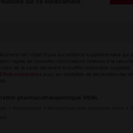
ormations sur ce médicament.
cament fait l'objet d'une surveillance supplémentaire qui 
ication rapide de nouvelles informations relatives à la sécurit
nnels de la santé déclarent tout effet indésirable suspecté. 
Effets indésirables
pour les modalités de déclaration des ef
les.
ication pharmacothérapeutique VIDAL
>
>
>
gie
Kératolytiques
Kératolytiques pour dermatose sèche
V
)
nib