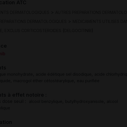
ication ATC
>
ENTS DERMATOLOGIQUES
AUTRES PREPARATIONS DERMATOLO
>
REPARATIONS DERMATOLOGIQUES
MEDICAMENTS UTILISES DA
(
)
E, EXCLUS CORTICOSTEROIDES
DELGOCITINIB
nce
nib
nts
,
,
rique monohydrate
acide édétique sel disodique
acide chlorhydri
,
,
iquide
macrogol éther cétostéarylique
eau purifiée
ts à effet notoire :
 dose seuil :
,
,
alcool benzylique
butylhydroxyanisole
alcool
ylique
ation