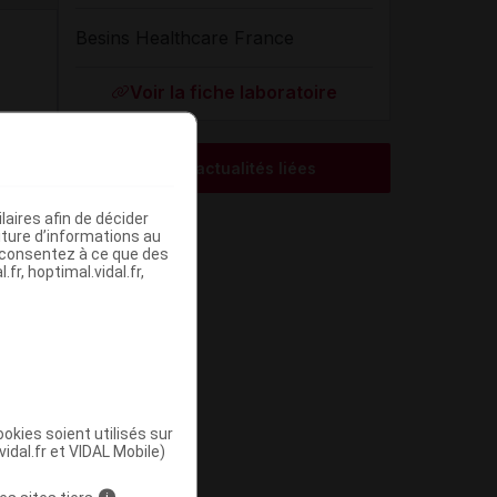
Besins Healthcare France
Voir la fiche laboratoire
Voir les actualités liées
aires afin de décider
iture d’informations au
s consentez à ce que des
fr, hoptimal.vidal.fr,
okies soient utilisés sur
vidal.fr et VIDAL Mobile)