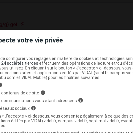
g/g) gel
e base de connaissances pharmacologiques et thérapeutiques,
pecte votre vie privée
té, en complément des documents réglementaires publiés.
peutique VIDAL
e configurer vos réglages en matière de cookies et technologies simil
>
de l'axe hypophyso-gonadique
Androgènes
124 sociétés tierces
effectuent des opérations de lecture et/ou d’écr
ous utilisez. En cliquant sur le bouton « J’accepte » ci-dessous, vou
ur certains sites et applications édités par VIDAL (vidal.fr, campus.vidal.
abu.com et VIDAL Mobile) pour les finalités suivantes :
i
>
 HORMONES SEXUELLES
HORMONES SEXUELLES ET
 contenus de ce site
i
>
>
 GENITALE
ANDROGENES
DERIVES DE LA 5
s communications vous étant adressées
i
)
 réseaux sociaux
i
ANOLONE
on « J’accepte » ci-dessous, vous consentez également à ce que des co
tions édités par VIDAL(vidal.fr, campus.vidal.fr, hoptimal.vidal.fr, evidal.
tes :