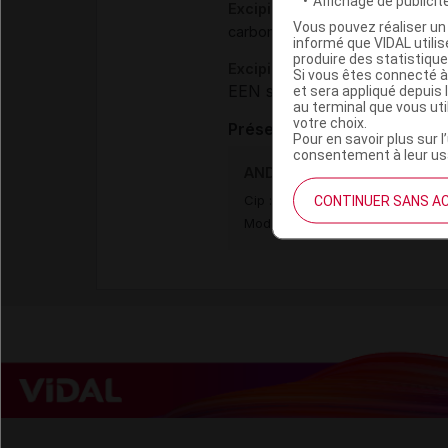
Affichage de publicité
Excipients
Vous pouvez réaliser un 
,
,
carbomère 980
trolamine
eau 
informé que VIDAL util
produire des statistiqu
Excipients à effet notoire :
Si vous êtes connecté à
EEN sans dose seuil :
et sera appliqué depuis 
éthano
au terminal que vous ut
votre choix.
Présentation
Pour en savoir plus sur l
consentement à leur usa
ANDRACTIM Gel appl locale
CONTINUER SANS A
Cip :
3400932428731
Modalités de conservation : Avan