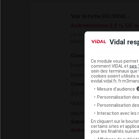
Voir la Fiche DCI VIDAL :
Androstanolone 2,5 % (25 m
Les fiches DCI Vidal constituent un
Vidal res
proposée aux professionnels de san
Classification pharmacothéra
Ce module vous permet d
>
Endocrinologie
Médicaments 
comment VIDAL et
ses 
sein des terminaux que v
(
)
Androstanolone
cookies soient utilisés s
evidal.vidal.fr, fr.m3man
Classification ATC
Mesure d’audience
SYSTEME GENITO URINAIRE ET
Personnalisation des
MODULATEURS DE LA FONCTION
Personnalisation de
(
Interaction avec les
ANDROSTAN-3-ONE
ANDROST
En cliquant sur le bout
Substance
certains sites et applica
androstanolone
pour les finalités suivan