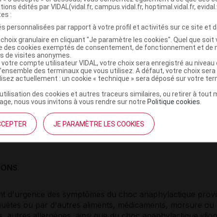
 de 0,3 ml contient 300 microgrammes d'adrénaline (épiné
tions édités par VIDAL(vidal.fr, campus.vidal.fr, hoptimal.vidal.fr, evidal.
tes :
s à effet notoire :
métabisulfite de sodium (E223).
s personnalisées par rapport à votre profil et activités sur ce site et d
 de 0,3 ml (300 microgrammes) contient 0,51 mg de métabis
choix granulaire en cliquant "Je paramètre les cookies". Quel que soit 
ise des cookies exemptés de consentement, de fonctionnement et de 
E223).
es de visites anonymes.
 votre compte utilisateur VIDAL, votre choix sera enregistré au nivea
l’ensemble des terminaux que vous utilisez. A défaut, votre choix ser
s :
ilisez actuellement : un cookie « technique » sera déposé sur votre te
’utilisation des cookies et autres traceurs similaires, ou retirer à tou
de sodium, métabisulfite de sodium (E223), acide chlorhyd
ge, nous vous invitons à vous rendre sur notre
Politique cookies
.
stement du pH), eau pour préparations injectables.
CCEPTER
JE PARAMÈTRE LES COOKIES
IONS
nt d'urgence des symptômes du choc anaphylactique prov
huètes ou par d'autres aliments, médicaments, morsure ou 
s, autres allergènes, ainsi que du choc anaphylactique idio