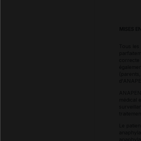
MISES E
Tous les
parfaitem
correcte 
égalemen
(parents,
d'ANAPEN
ANAPEN e
médical e
surveilla
traitemen
Le patien
anaphyla
anaphyla