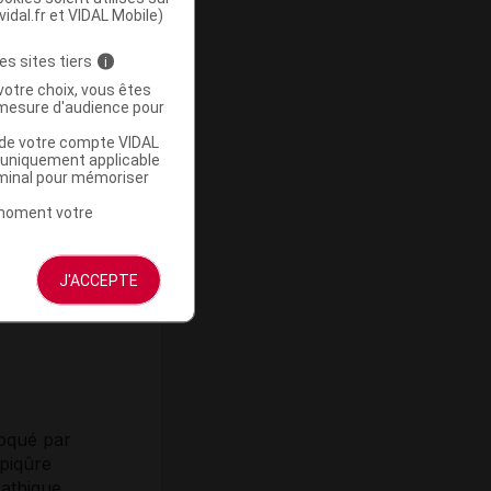
phrine).
vidal.fr et VIDAL Mobile)
es sites tiers
i
ulfite de
votre choix, vous êtes
mesure d'audience pour
u de votre compte VIDAL
a uniquement applicable
rminal pour mémoriser
t moment votre
rique
J'ACCEPTE
oqué par
piqûre
pathique