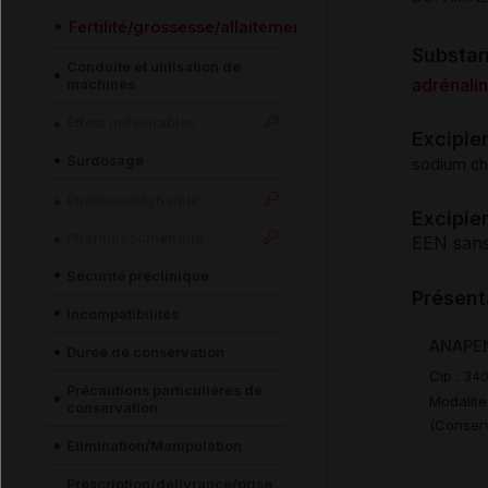
Fertilité/grossesse/allaitement
Substa
Conduite et utilisation de
adrénali
machines
Effets indésirables
Excipie
Surdosage
sodium ch
Pharmacodynamie
Excipien
Pharmacocinétique
EEN sans
Sécurité préclinique
Présent
Incompatibilités
ANAPEN 
Durée de conservation
Cip :
340
Précautions particulières de
Modalité
conservation
(Conserv
Elimination/Manipulation
Prescription/délivrance/prise