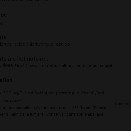
nce
ne
nts
,
,
lorure
acide chlorhydrique
eau ppi
ts à effet notoire :
 dose seuil :
,
sodium métabisulfite
caoutchouc naturel
ation
300 µg/0,3 ml Sol inj ser préremplie 2Ser/0,3ml
0936157422
Commerc
s de conservation : Avant ouverture : < 25° durant 18 mois
er à l'abri de la lumière, Conserver dans son emballage)