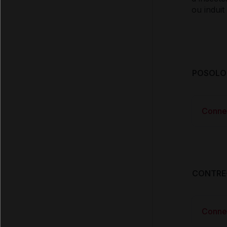
ou induit
POSOLOG
Conne
CONTRE
Conne