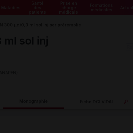
Santé
Prise en
Formations
Maladies
des
charge
Actual
médicales
patients
médicale
 300 µg/0,3 ml sol inj ser préremplie
l sol inj
 (ANAPEN)
Monographie
Fiche DCI VIDAL