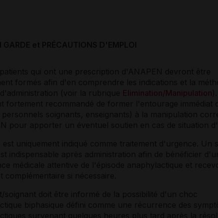
N GARDE et PRÉCAUTIONS D'EMPLOI
 patients qui ont une prescription d'ANAPEN devront être
ent formés afin d'en comprendre les indications et la mét
d'administration (voir la rubrique
Elimination/Manipulation
).
t fortement recommandé de former l'entourage immédiat d
 personnels soignants, enseignants) à la manipulation corr
 pour apporter un éventuel soutien en cas de situation d
st uniquement indiqué comme traitement d'urgence. Un s
st indispensable après administration afin de bénéficier d'u
nce médicale attentive de l'épisode anaphylactique et recev
t complémentaire si nécessaire.
t/soignant doit être informé de la possibilité d'un choc
ctique biphasique défini comme une récurrence des symp
ctiques survenant quelques heures plus tard après la résol