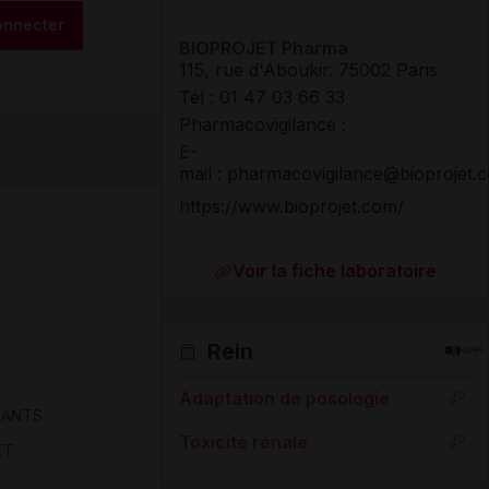
onnecter
BIOPROJET Pharma
115, rue d'Aboukir
.
75002
Paris
Tél
:
01 47 03 66 33
Pharmacovigilance :
E-
mail : pharmacovigilance@bioprojet.
https://www.bioprojet.com/
Voir la fiche laboratoire
Rein
Adaptation de posologie
LANTS
Toxicité rénale
ET