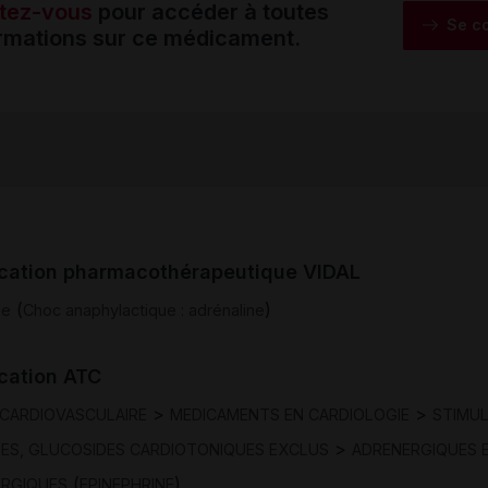
tez-vous
pour accéder à toutes
Se c
ormations sur ce médicament.
ication pharmacothérapeutique VIDAL
(
)
ie
Choc anaphylactique : adrénaline
ication ATC
>
>
CARDIOVASCULAIRE
MEDICAMENTS EN CARDIOLOGIE
STIMU
>
ES, GLUCOSIDES CARDIOTONIQUES EXCLUS
ADRENERGIQUES 
(
)
ERGIQUES
EPINEPHRINE