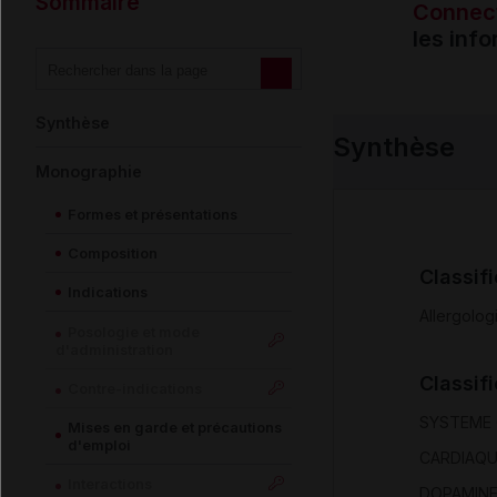
Sommaire
Connec
les inf
Synthèse
Synthèse
Monographie
Formes et présentations
Composition
Classif
Indications
Allergolog
Posologie et mode
d'administration
Classif
Contre-indications
SYSTEME 
Mises en garde et précautions
d'emploi
CARDIAQU
Interactions
DOPAMIN