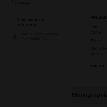
en charge
PRESCR
Documents de
référence
Liste I
AMM
Avis de la transparence
(SMR/ASMR) (2)
Prix :
Remb Sé
Collect.
Source :
Monographi