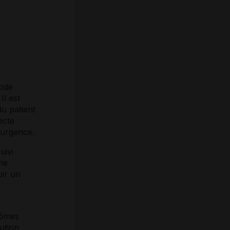
hode
 Il est
u patient
ecte
'urgence.
uivi
ne
oir un
tômes
ution