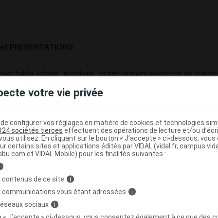
et PRÉSENTATIONS
injectable (claire, incolore, pratiquement exempte de particu
 pré-remplie de 1 ml, avec aiguille d'une longueur de 10 
pecte votre vie privée
 contenue dans un dispositif d'auto-injection à usage uniq
,3 ml de solution, boîte de 2.
e configurer vos réglages en matière de cookies et technologies simil
124 sociétés tierces
effectuent des opérations de lecture et/ou d’écr
ous utilisez. En cliquant sur le bouton « J’accepte » ci-dessous, vou
ur certains sites et applications édités par VIDAL (vidal.fr, campus.vidal.
abu.com et VIDAL Mobile) pour les finalités suivantes :
ITION
i
 contenus de ce site
i
 :
s communications vous étant adressées
i
e : 1,00 mg.
 réseaux sociaux
i
on « J’accepte » ci-dessous, vous consentez également à ce que des co