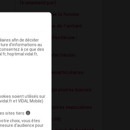
(traitement par)
Cystite aiguë de la femme
Drépanocytose de l'enfant
Endocardite infectieuse :
aires afin de décider
prophylaxie
iture d’informations au
s consentez à ce que des
fr, hoptimal.vidal.fr,
Endocardite infectieuse :
traitement
Infections ostéoarticulaires
bactériennes
Infections respiratoires basses
de l'enfant
okies soient utilisés sur
vidal.fr et VIDAL Mobile)
Infections urinaires masculines
es sites tiers
i
Lyme (maladie de)
votre choix, vous êtes
mesure d'audience pour