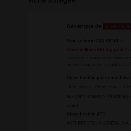
Fiche abrégée
Générique de
MONOGRAPHI
Voir la Fiche DCI VIDAL :
Amoxicilline 500 mg gélule
Les fiches DCI Vidal constituent un
proposée aux professionnels de san
Classification pharmacothéra
>
Infectiologie - Parasitologie
B
>
aux pénicillinases
Pénicillines 
)
orale
Classification ATC
ANTI-INFECTIEUX GENERAUX A