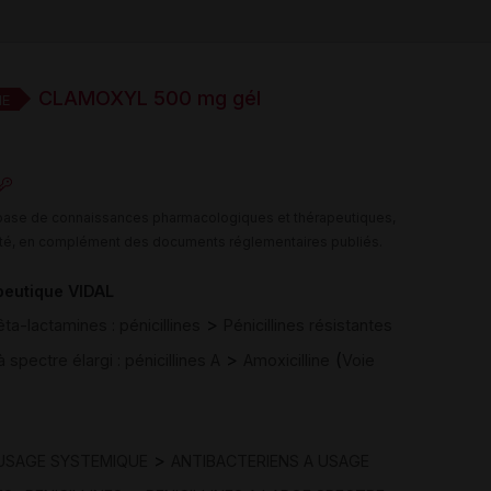
CLAMOXYL 500 mg gél
E
e base de connaissances pharmacologiques et thérapeutiques,
té, en complément des documents réglementaires publiés.
peutique VIDAL
>
êta-lactamines : pénicillines
Pénicillines résistantes
>
(
à spectre élargi : pénicillines A
Amoxicilline
Voie
>
 USAGE SYSTEMIQUE
ANTIBACTERIENS A USAGE