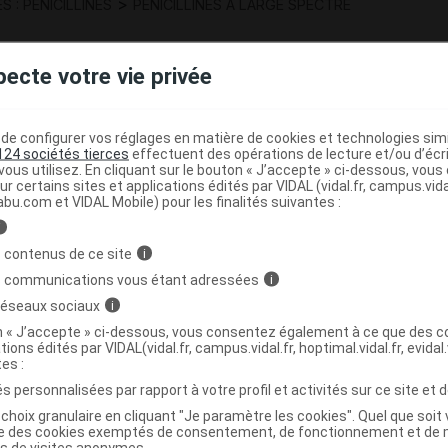
>
 : PENICILLINES
PENICILLINES A LARGE SPECTRE
pecte votre vie privée
e configurer vos réglages en matière de cookies et technologies simil
124 sociétés tierces
effectuent des opérations de lecture et/ou d’écr
ous utilisez. En cliquant sur le bouton « J’accepte » ci-dessous, vou
,
xyde
jaune de quinoléine
ur certains sites et applications édités par VIDAL (vidal.fr, campus.vidal.
tine
abu.com et VIDAL Mobile) pour les finalités suivantes :
i
 contenus de ce site
i
llura AC
s communications vous étant adressées
i
 réseaux sociaux
i
on « J’accepte » ci-dessous, vous consentez également à ce que des co
E 500 mg Gél Plq/12
tions édités par VIDAL(vidal.fr, campus.vidal.fr, hoptimal.vidal.fr, evidal.
tes :
Commercialisé
t ouverture : < 25° durant 24 mois
s personnalisées par rapport à votre profil et activités sur ce site et d
choix granulaire en cliquant "Je paramètre les cookies". Quel que soit 
ise des cookies exemptés de consentement, de fonctionnement et de 
es de visites anonymes.