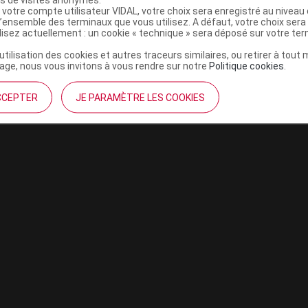
 votre compte utilisateur VIDAL, votre choix sera enregistré au nivea
l’ensemble des terminaux que vous utilisez. A défaut, votre choix ser
ilisez actuellement : un cookie « technique » sera déposé sur votre te
’utilisation des cookies et autres traceurs similaires, ou retirer à tou
ge, nous vous invitons à vous rendre sur notre
Politique cookies
.
CCEPTER
JE PARAMÈTRE LES COOKIES