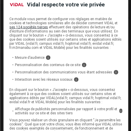
Vidal respecte votre vie privée
Rein
Ce module vous permet de configurer vos réglages en matière de
cookies et technologies similaires afin de décider comment VIDAL et
ses 124 sociétés tierces
effectuent des opérations de lecture et/ou
Adaptation de posologie
d’écriture d’informations au sein des terminaux que vous utilisez. En
cliquant sur le bouton « J’accepte » ci-dessous, vous consentez à ce
que des cookies soient utilisés sur certains sites et applications édités
Toxicité rénale
par VIDAL (vidal.fr, campus.vidal.fr, hoptimal.vidal.fr, evidal.vidal.fr,
fr.m3manabu.com et VIDAL Mobile) pour les finalités suivantes :
Mesure d’audience
i
Personnalisation des contenus de ce site
i
VIDAL Recos
Personnalisation des communications vous étant adressées
i
Angine
Interaction avec les réseaux sociaux
i
En cliquant sur le bouton « J’accepte » ci-dessous, vous consentez
Antibiotiques, antiviraux (traitement par)
également à ce que des cookies soient utilisés sur certains sites et
applications édités par VIDAL(vidal.fr, campus.vidal.fr, hoptimal.vidal.fr,
evidal.vidal.fr et VIDAL Mobile) pour les finalités suivantes :
Cystite aiguë de la femme
Affichage de publicités personnalisées par rapport à votre profil et
i
activités sur ce site et des sites tiers
Endocardite infectieuse : prophylaxie
Vous pouvez réaliser un choix granulaire en cliquant "Je paramètre les
cookies". Quel que soit votre choix, vous êtes informé que VIDAL utilise
Endocardite infectieuse : traitement
des cookies exemptés de consentement, de fonctionnement et de