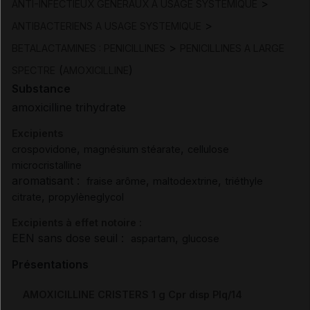
>
ANTI-INFECTIEUX GENERAUX A USAGE SYSTEMIQUE
>
ANTIBACTERIENS A USAGE SYSTEMIQUE
>
BETALACTAMINES : PENICILLINES
PENICILLINES A LARGE
(
)
SPECTRE
AMOXICILLINE
Substance
amoxicilline trihydrate
Excipients
,
,
crospovidone
magnésium stéarate
cellulose
microcristalline
aromatisant :
,
,
fraise arôme
maltodextrine
triéthyle
,
citrate
propylèneglycol
Excipients à effet notoire :
EEN sans dose seuil :
,
aspartam
glucose
Présentations
AMOXICILLINE CRISTERS 1 g Cpr disp Plq/14