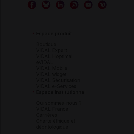
Espace produit
Boutique
VIDAL Expert
VIDAL Hoptimal
eVIDAL
VIDAL Mobile
VIDAL widget
VIDAL Sécurisation
VIDAL e-Services
Espace institutionnel
Qui sommes-nous ?
VIDAL France
Carrières
Charte éthique et
déontologique