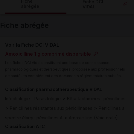
Fiche
Fiche DCI
abrégée
VIDAL
Email
Fiche abrégée
Voir la Fiche DCI VIDAL :
Amoxicilline 1 g comprimé dispersible
Les fiches DCI Vidal constituent une base de connaissances
pharmacologiques et thérapeutiques, proposée aux professionnels
de santé, en complément des documents réglementaires publiés.
Classification pharmacothérapeutique VIDAL
>
Infectiologie - Parasitologie
Bêta-lactamines : pénicillines
>
>
Pénicillines résistantes aux pénicillinases
Pénicillines à
>
(
)
spectre élargi : pénicillines A
Amoxicilline
Voie orale
Classification ATC