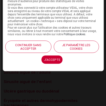
mesure d'audience pour produire des statistiques de visites
anonymes.
Infections ostéoarticulaires bactériennes
Si vous êtes connecté à votre compte utilisateur VIDAL, votre choix
sera enregistré au niveau de votre compte VIDAL et sera appliqué
depuis l’ensemble des terminaux que vous utilisez. A défaut, votre
Infections respiratoires basses de l'enfant
choix sera uniquement applicable au terminal que vous utilisez
actuellement : un cookie « technique » sera déposé sur votre terminal
Infections urinaires masculines
pour mémoriser votre choix.
Pour en savoir plus sur l’utilisation des cookies et autres traceurs
similaires, ou retirer à tout moment votre consentement à leur usage,
Lyme (maladie de)
nous vous invitons à vous rendre sur notre
Politique cookies
.
Otite moyenne aiguë de l'enfant
CONTINUER SANS
JE PARAMÈTRE LES
ACCEPTER
COOKIES
Pneumonie aiguë communautaire de l'adulte
J'ACCEPTE
Pyélonéphrite aiguë de la femme
Sinusite aiguë de l'adulte
Sinusite aiguë de l'enfant
Ulcère gastrique ou duodénal
Érysipèle et autres dermohypodermites
bactériennes