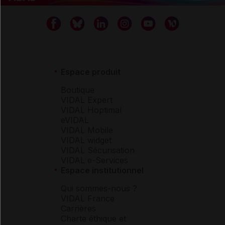
Espace produit
Boutique
VIDAL Expert
VIDAL Hoptimal
eVIDAL
VIDAL Mobile
VIDAL widget
VIDAL Sécurisation
VIDAL e-Services
Espace institutionnel
Qui sommes-nous ?
VIDAL France
Carrières
Charte éthique et