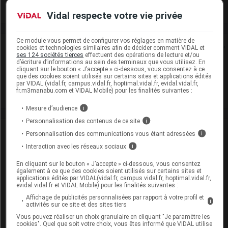
Voir la fiche laboratoire
Vidal respecte votre vie privée
Ce module vous permet de configurer vos réglages en matière de
Rein
cookies et technologies similaires afin de décider comment VIDAL et
ses 124 sociétés tierces
effectuent des opérations de lecture et/ou
d’écriture d’informations au sein des terminaux que vous utilisez. En
Adaptation de posologie
cliquant sur le bouton « J’accepte » ci-dessous, vous consentez à ce
que des cookies soient utilisés sur certains sites et applications édités
par VIDAL (vidal.fr, campus.vidal.fr, hoptimal.vidal.fr, evidal.vidal.fr,
Toxicité rénale
fr.m3manabu.com et VIDAL Mobile) pour les finalités suivantes :
Mesure d’audience
i
Personnalisation des contenus de ce site
i
VIDAL Recos
Personnalisation des communications vous étant adressées
i
Interaction avec les réseaux sociaux
i
Angine
En cliquant sur le bouton « J’accepte » ci-dessous, vous consentez
également à ce que des cookies soient utilisés sur certains sites et
Antibiotiques, antiviraux (traitement par)
applications édités par VIDAL(vidal.fr, campus.vidal.fr, hoptimal.vidal.fr,
evidal.vidal.fr et VIDAL Mobile) pour les finalités suivantes :
Cystite aiguë de la femme
Affichage de publicités personnalisées par rapport à votre profil et
i
activités sur ce site et des sites tiers
Drépanocytose de l'enfant
Vous pouvez réaliser un choix granulaire en cliquant "Je paramètre les
cookies". Quel que soit votre choix, vous êtes informé que VIDAL utilise