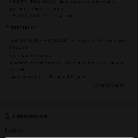
EEN sans dose seuil :
,
,
glucose
alcool benzylique
,
aspartam
sodium benzoate
EEN avec dose seuil :
sodium
Présentation
AMOXICILLINE BIOGARAN 125 mg/5 ml Pdr susp buv
Fl/60ml
Cip :
3400933858681
Modalités de conservation : Avant ouverture : < 25° durant
36 mois
Après ouverture : < 25° durant 14 jours
Commercialisé
Laboratoire
Biogaran