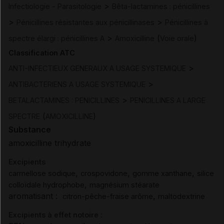
>
Infectiologie - Parasitologie
Bêta-lactamines : pénicillines
>
>
Pénicillines résistantes aux pénicillinases
Pénicillines à
>
(
)
spectre élargi : pénicillines A
Amoxicilline
Voie orale
Classification ATC
>
ANTI-INFECTIEUX GENERAUX A USAGE SYSTEMIQUE
>
ANTIBACTERIENS A USAGE SYSTEMIQUE
>
BETALACTAMINES : PENICILLINES
PENICILLINES A LARGE
(
)
SPECTRE
AMOXICILLINE
Substance
amoxicilline trihydrate
Excipients
,
,
,
carmellose sodique
crospovidone
gomme xanthane
silice
,
colloïdale hydrophobe
magnésium stéarate
aromatisant :
,
citron-pêche-fraise arôme
maltodextrine
Excipients à effet notoire :