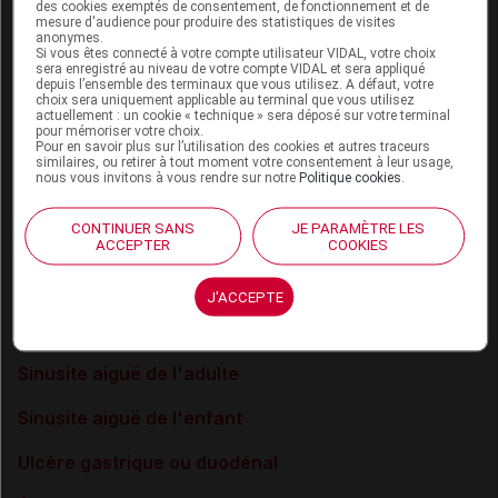
des cookies exemptés de consentement, de fonctionnement et de
Endocardite infectieuse : prophylaxie
mesure d'audience pour produire des statistiques de visites
anonymes.
Si vous êtes connecté à votre compte utilisateur VIDAL, votre choix
Infections ostéoarticulaires bactériennes
sera enregistré au niveau de votre compte VIDAL et sera appliqué
depuis l’ensemble des terminaux que vous utilisez. A défaut, votre
choix sera uniquement applicable au terminal que vous utilisez
Infections respiratoires basses de l'enfant
actuellement : un cookie « technique » sera déposé sur votre terminal
pour mémoriser votre choix.
Pour en savoir plus sur l’utilisation des cookies et autres traceurs
Infections urinaires masculines
similaires, ou retirer à tout moment votre consentement à leur usage,
nous vous invitons à vous rendre sur notre
Politique cookies
.
Lyme (maladie de)
CONTINUER SANS
JE PARAMÈTRE LES
Otite moyenne aiguë de l'enfant
ACCEPTER
COOKIES
Pneumonie aiguë communautaire de l'adulte
J'ACCEPTE
Pyélonéphrite aiguë de la femme
Sinusite aiguë de l'adulte
Sinusite aiguë de l'enfant
Ulcère gastrique ou duodénal