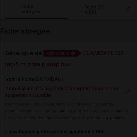
Copier l'url
Fiche
Fiche DCI
abrégée
VIDAL
Email
Fiche abrégée
Générique de
CLAMOXYL 125
MONOGRAPHIE
mg/5 ml pdre p susp buv
Voir la Fiche DCI VIDAL :
Amoxicilline 125 mg/5 ml (25 mg/ml) poudre pour
suspension buvable
Les fiches DCI Vidal constituent une base de connaissances
pharmacologiques et thérapeutiques, proposée aux professionnels
de santé, en complément des documents réglementaires publiés.
Classification pharmacothérapeutique VIDAL