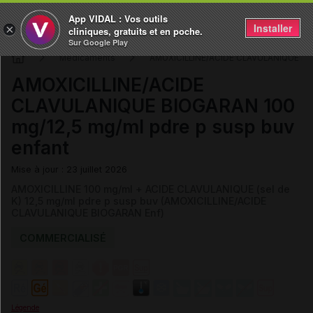
App VIDAL : Vos outils
Installer
×
cliniques, gratuits et en poche.
Sur Google Play
Médicaments
AMOXICILLINE/ACIDE CLAVULANIQUE B
AMOXICILLINE/ACIDE
CLAVULANIQUE BIOGARAN 100
mg/12,5 mg/ml pdre p susp buv
enfant
Mise à jour : 23 juillet 2026
AMOXICILLINE 100 mg/ml + ACIDE CLAVULANIQUE (sel de
K) 12,5 mg/ml pdre p susp buv (AMOXICILLINE/ACIDE
CLAVULANIQUE BIOGARAN Enf)
COMMERCIALISÉ
Légende