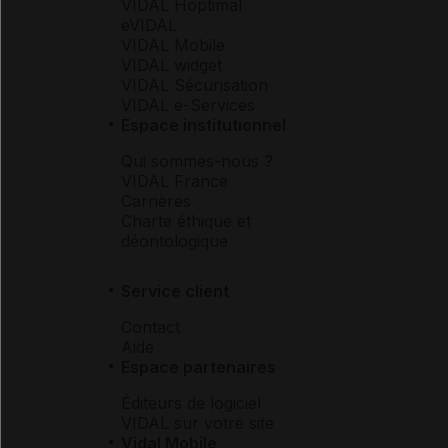
VIDAL Hoptimal
eVIDAL
VIDAL Mobile
VIDAL widget
VIDAL Sécurisation
VIDAL e-Services
Espace institutionnel
Qui sommes-nous ?
VIDAL France
Carrières
Charte éthique et
déontologique
Service client
Contact
Aide
Espace partenaires
Éditeurs de logiciel
VIDAL sur votre site
Vidal Mobile