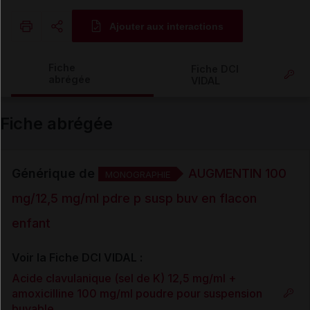
Ajouter aux interactions
Copier l'url
Fiche
Fiche DCI
abrégée
VIDAL
Email
Fiche abrégée
Générique de
AUGMENTIN 100
MONOGRAPHIE
mg/12,5 mg/ml pdre p susp buv en flacon
enfant
Voir la Fiche DCI VIDAL :
Acide clavulanique (sel de K) 12,5 mg/ml +
amoxicilline 100 mg/ml poudre pour suspension
buvable