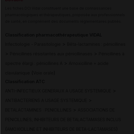
Les fiches DCI Vidal constituent une base de connaissances
pharmacologiques et thérapeutiques, proposée aux professionnels
de santé, en complément des documents réglementaires publiés.
Classification pharmacothérapeutique VIDAL
>
Infectiologie - Parasitologie
Bêta-lactamines : pénicillines
>
>
Pénicillines résistantes aux pénicillinases
Pénicillines à
>
spectre élargi : pénicillines A
Amoxicilline + acide
(
)
clavulanique
Voie orale
Classification ATC
>
ANTI-INFECTIEUX GENERAUX A USAGE SYSTEMIQUE
>
ANTIBACTERIENS A USAGE SYSTEMIQUE
>
BETALACTAMINES : PENICILLINES
ASSOCIATIONS DE
PENICILLINES, INHIBITEURS DE BETALACTAMASES INCLUS
(
)
AMOXICILLINE ET INHIBITEURS DE BETA-LACTAMASES