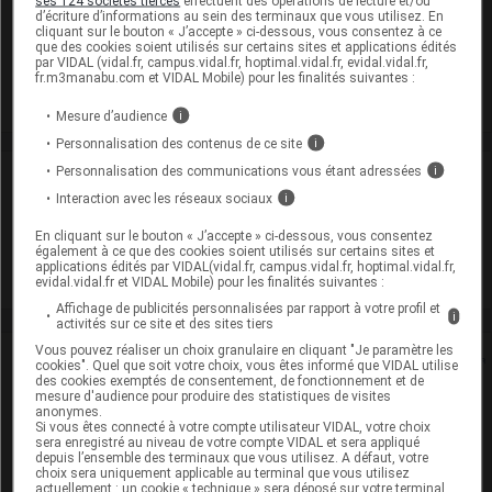
ses 124 sociétés tierces
effectuent des opérations de lecture et/ou
Après ouverture : 2° < t < 8° durant 7 jours (Conserver au
d’écriture d’informations au sein des terminaux que vous utilisez. En
cliquant sur le bouton « J’accepte » ci-dessous, vous consentez à ce
réfrigérateur)
que des cookies soient utilisés sur certains sites et applications édités
par VIDAL (vidal.fr, campus.vidal.fr, hoptimal.vidal.fr, evidal.vidal.fr,
Commercialisé
fr.m3manabu.com et VIDAL Mobile) pour les finalités suivantes :
Mesure d’audience
i
Personnalisation des contenus de ce site
i
Personnalisation des communications vous étant adressées
i
Laboratoire
Interaction avec les réseaux sociaux
i
Biogaran
En cliquant sur le bouton « J’accepte » ci-dessous, vous consentez
également à ce que des cookies soient utilisés sur certains sites et
applications édités par VIDAL(vidal.fr, campus.vidal.fr, hoptimal.vidal.fr,
Voir la fiche laboratoire
evidal.vidal.fr et VIDAL Mobile) pour les finalités suivantes :
Affichage de publicités personnalisées par rapport à votre profil et
i
activités sur ce site et des sites tiers
Vous pouvez réaliser un choix granulaire en cliquant "Je paramètre les
Rein
cookies". Quel que soit votre choix, vous êtes informé que VIDAL utilise
des cookies exemptés de consentement, de fonctionnement et de
mesure d'audience pour produire des statistiques de visites
Adaptation de posologie
anonymes.
Si vous êtes connecté à votre compte utilisateur VIDAL, votre choix
sera enregistré au niveau de votre compte VIDAL et sera appliqué
Toxicité rénale
depuis l’ensemble des terminaux que vous utilisez. A défaut, votre
choix sera uniquement applicable au terminal que vous utilisez
actuellement : un cookie « technique » sera déposé sur votre terminal