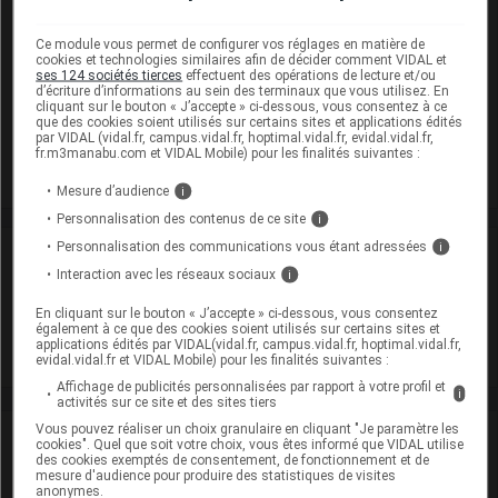
AMOROLFINE SUBSTIPHARM 5 % V ongles
Ce module vous permet de configurer vos réglages en matière de
médicamenteux Fl/2,5ml+10spatules
cookies et technologies similaires afin de décider comment VIDAL et
ses 124 sociétés tierces
effectuent des opérations de lecture et/ou
Cip :
3400930002292
d’écriture d’informations au sein des terminaux que vous utilisez. En
cliquant sur le bouton « J’accepte » ci-dessous, vous consentez à ce
Modalités de conservation : Avant ouverture : durant 36 mois
que des cookies soient utilisés sur certains sites et applications édités
par VIDAL (vidal.fr, campus.vidal.fr, hoptimal.vidal.fr, evidal.vidal.fr,
Commercialisé
fr.m3manabu.com et VIDAL Mobile) pour les finalités suivantes :
Mesure d’audience
i
Personnalisation des contenus de ce site
i
Personnalisation des communications vous étant adressées
i
Laboratoire
Interaction avec les réseaux sociaux
i
Substipharm
En cliquant sur le bouton « J’accepte » ci-dessous, vous consentez
également à ce que des cookies soient utilisés sur certains sites et
applications édités par VIDAL(vidal.fr, campus.vidal.fr, hoptimal.vidal.fr,
Voir la fiche laboratoire
evidal.vidal.fr et VIDAL Mobile) pour les finalités suivantes :
Affichage de publicités personnalisées par rapport à votre profil et
i
activités sur ce site et des sites tiers
Vous pouvez réaliser un choix granulaire en cliquant "Je paramètre les
VIDAL Recos
cookies". Quel que soit votre choix, vous êtes informé que VIDAL utilise
des cookies exemptés de consentement, de fonctionnement et de
mesure d'audience pour produire des statistiques de visites
Mycoses cutanéomuqueuses
anonymes.