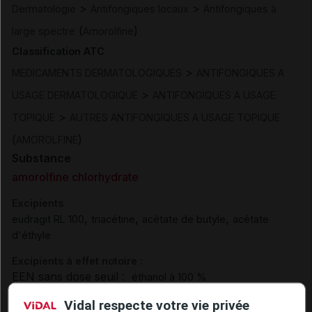
>
>
Dermatologie
Antifongiques locaux
Antifongiques à
(
)
large spectre
Amorolfine
Classification ATC
>
MEDICAMENTS DERMATOLOGIQUES
ANTIFONGIQUES A
>
USAGE DERMATOLOGIQUE
ANTIFONGIQUES A USAGE
>
TOPIQUE
AUTRES ANTIFONGIQUES A USAGE TOPIQUE
(
)
AMOROLFINE
Substance
amorolfine chlorhydrate
Excipients
,
,
,
eudragit RL 100
triacétine
acétate de butyle
acétate
d'éthyle
Excipients à effet notoire :
EEN sans dose seuil :
éthanol à 100 %
Présentation
Vidal respecte votre vie privée