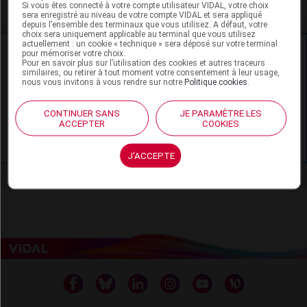
Si vous êtes connecté à votre compte utilisateur VIDAL, votre choix
sera enregistré au niveau de votre compte VIDAL et sera appliqué
depuis l’ensemble des terminaux que vous utilisez. A défaut, votre
choix sera uniquement applicable au terminal que vous utilisez
actuellement : un cookie « technique » sera déposé sur votre terminal
Ressources externes complémentaires
pour mémoriser votre choix.
Pour en savoir plus sur l’utilisation des cookies et autres traceurs
similaires, ou retirer à tout moment votre consentement à leur usage,
En savoir plus le site du CRAT
:
nous vous invitons à vous rendre sur notre
Politique cookies
.
Amorolfine - Allaitement
CONTINUER SANS
JE PARAMÈTRE LES
ACCEPTER
COOKIES
Amorolfine - Grossesse
J'ACCEPTE