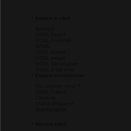
Espace produit
Boutique
VIDAL Expert
VIDAL Hoptimal
eVIDAL
VIDAL Mobile
VIDAL widget
VIDAL Sécurisation
VIDAL e-Services
Espace institutionnel
Qui sommes-nous ?
VIDAL France
Carrières
Charte éthique et
déontologique
Service client