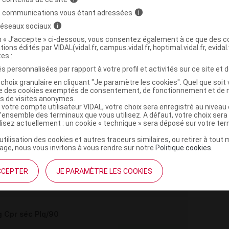
>
>
INHIBITEURS CALCIQUES
INHIBITEURS CALCIQUES
s communications vous étant adressées
i
>
IRES PREDOMINANTS
DERIVES DE LA
 réseaux sociaux
i
)
on « J’accepte » ci-dessous, vous consentez également à ce que des co
tions édités par VIDAL(vidal.fr, campus.vidal.fr, hoptimal.vidal.fr, evidal.
tes :
s personnalisées par rapport à votre profil et activités sur ce site et d
choix granulaire en cliquant "Je paramètre les cookies". Quel que soit 
ise des cookies exemptés de consentement, de fonctionnement et de 
,
 de maïs prégélatinisé
sodium
es de visites anonymes.
,
lloïdale anhydre
magnésium stéarate
 votre compte utilisateur VIDAL, votre choix sera enregistré au nivea
l’ensemble des terminaux que vous utilisez. A défaut, votre choix ser
ilisez actuellement : un cookie « technique » sera déposé sur votre te
’utilisation des cookies et autres traceurs similaires, ou retirer à tou
 Cpr séc Plq/30
ge, nous vous invitons à vous rendre sur notre
Politique cookies
.
Commercialisé
CCEPTER
JE PARAMÈTRE LES COOKIES
t ouverture : durant 5 ans
re, Conserver dans son emballage)
 Cpr séc Plq/90