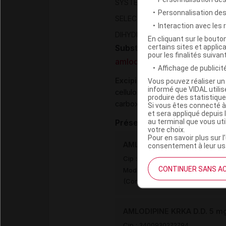
SYSTEME CARDIOVASCULAIRE
Personnalisation de
SELECTIFS A EFFETS VASCULA
Interaction avec les
(
DIHYDROPYRIDINE
AMLODIPINE
En cliquant sur le bout
certains sites et applica
Substance
pour les finalités suivan
amlodipine bésilate
Affichage de publicité
Excipients
Vous pouvez réaliser un 
informé que VIDAL util
,
cellulose microcristalline
amidon
produire des statistiqu
,
carboxyméthylamidon
silice co
Si vous êtes connecté à
et sera appliqué depuis 
au terminal que vous ut
Présentations
votre choix.
Pour en savoir plus sur l
AMLODIPINE KRKA D.D. 5 mg
consentement à leur usa
Cip :
3400930272787
CONTINUER SANS A
Modalités de conservation : Avan
(Conserver à l'abri de la lumiè
AMLODIPINE KRKA D.D. 5 mg
Cip :
3400930272794