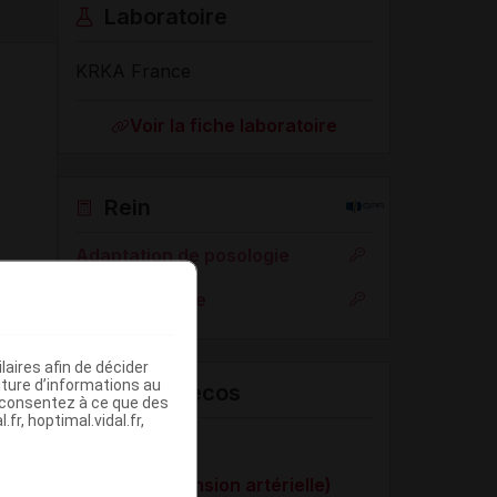
Laboratoire
KRKA France
Voir la fiche laboratoire
Rein
Adaptation de posologie
Toxicité rénale
aires afin de décider
iture d’informations au
VIDAL Recos
s consentez à ce que des
fr, hoptimal.vidal.fr,
Angor stable
HTA (hypertension artérielle)