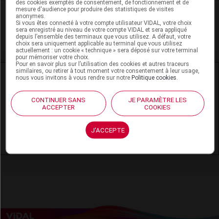
des cookies exemptés de consentement, de fonctionnement et de
mesure d'audience pour produire des statistiques de visites
VIDAL Recos
anonymes.
Si vous êtes connecté à votre compte utilisateur VIDAL, votre choix
sera enregistré au niveau de votre compte VIDAL et sera appliqué
Schizophrénie
depuis l’ensemble des terminaux que vous utilisez. A défaut, votre
choix sera uniquement applicable au terminal que vous utilisez
actuellement : un cookie « technique » sera déposé sur votre terminal
pour mémoriser votre choix.
Pour en savoir plus sur l’utilisation des cookies et autres traceurs
similaires, ou retirer à tout moment votre consentement à leur usage,
Ressources externes complémentaires
nous vous invitons à vous rendre sur notre
Politique cookies
.
En savoir plus le site du CRAT
:
CONTINUER SANS
JE PARAMÈTRE LES
ACCEPTER
COOKIES
Amisulpride - Allaitement
J'ACCEPTE
Amisulpride - Grossesse