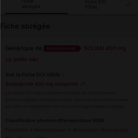
Fiche
Fiche DCI
abrégée
VIDAL
Email
Fiche abrégée
Générique de
SOLIAN 400 mg
MONOGRAPHIE
cp pellic séc
Voir la Fiche DCI VIDAL :
Amisulpride 400 mg comprimé
Les fiches DCI Vidal constituent une base de connaissances
pharmacologiques et thérapeutiques, proposée aux professionnels
de santé, en complément des documents réglementaires publiés.
Classification pharmacothérapeutique VIDAL
>
>
(
)
Psychiatrie
Neuroleptiques
Benzamides
Amisulpride