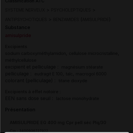
Classification ATC
>
>
SYSTEME NERVEUX
PSYCHOLEPTIQUES
>
(
)
ANTIPSYCHOTIQUES
BENZAMIDES
AMISULPRIDE
Substance
amisulpride
Excipients
,
,
sodium carboxyméthylamidon
cellulose microcristalline
méthylcellulose
excipient et pelliculage :
magnésium stéarate
pelliculage :
,
,
eudragit E 100
talc
macrogol 6000
colorant (pelliculage) :
titane dioxyde
Excipients à effet notoire :
EEN sans dose seuil :
lactose monohydrate
Présentation
AMISULPRIDE EG 400 mg Cpr pell séc Plq/30
Cip :
3400936727922