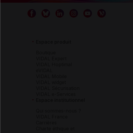
Espace produit
Boutique
VIDAL Expert
VIDAL Hoptimal
eVIDAL
VIDAL Mobile
VIDAL widget
VIDAL Sécurisation
VIDAL e-Services
Espace institutionnel
Qui sommes-nous ?
VIDAL France
Carrières
Charte éthique et