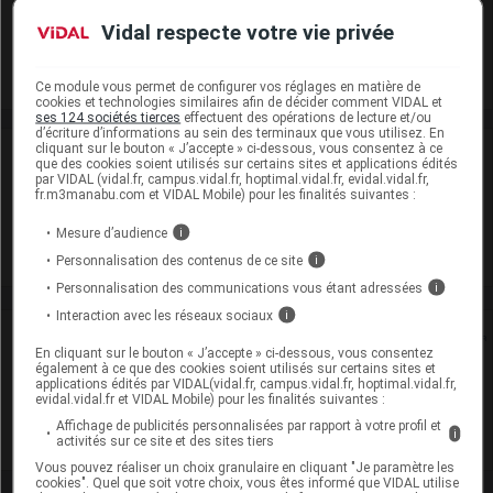
Modalités de conservation : Avant ouverture : durant 36 mois
Vidal respecte votre vie privée
Commercialisé
Ce module vous permet de configurer vos réglages en matière de
cookies et technologies similaires afin de décider comment VIDAL et
ses 124 sociétés tierces
effectuent des opérations de lecture et/ou
d’écriture d’informations au sein des terminaux que vous utilisez. En
cliquant sur le bouton « J’accepte » ci-dessous, vous consentez à ce
Laboratoire
que des cookies soient utilisés sur certains sites et applications édités
par VIDAL (vidal.fr, campus.vidal.fr, hoptimal.vidal.fr, evidal.vidal.fr,
fr.m3manabu.com et VIDAL Mobile) pour les finalités suivantes :
EG Labo
Mesure d’audience
i
Voir la fiche laboratoire
Personnalisation des contenus de ce site
i
Personnalisation des communications vous étant adressées
i
Interaction avec les réseaux sociaux
i
Rein
En cliquant sur le bouton « J’accepte » ci-dessous, vous consentez
également à ce que des cookies soient utilisés sur certains sites et
applications édités par VIDAL(vidal.fr, campus.vidal.fr, hoptimal.vidal.fr,
Adaptation de posologie
evidal.vidal.fr et VIDAL Mobile) pour les finalités suivantes :
Affichage de publicités personnalisées par rapport à votre profil et
Toxicité rénale
i
activités sur ce site et des sites tiers
Vous pouvez réaliser un choix granulaire en cliquant "Je paramètre les
cookies". Quel que soit votre choix, vous êtes informé que VIDAL utilise