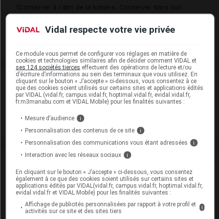
(Conserver à l'abri de la lumière, Conserver dans son
emballage)
Vidal respecte votre vie privée
Commercialisé
Ce module vous permet de configurer vos réglages en matière de
cookies et technologies similaires afin de décider comment VIDAL et
ses 124 sociétés tierces
effectuent des opérations de lecture et/ou
d’écriture d’informations au sein des terminaux que vous utilisez. En
Laboratoire
cliquant sur le bouton « J’accepte » ci-dessous, vous consentez à ce
que des cookies soient utilisés sur certains sites et applications édités
par VIDAL (vidal.fr, campus.vidal.fr, hoptimal.vidal.fr, evidal.vidal.fr,
fr.m3manabu.com et VIDAL Mobile) pour les finalités suivantes :
Renaudin
Mesure d’audience
i
Voir la fiche laboratoire
Personnalisation des contenus de ce site
i
Personnalisation des communications vous étant adressées
i
Interaction avec les réseaux sociaux
i
Rein
En cliquant sur le bouton « J’accepte » ci-dessous, vous consentez
également à ce que des cookies soient utilisés sur certains sites et
Adaptation de posologie
applications édités par VIDAL(vidal.fr, campus.vidal.fr, hoptimal.vidal.fr,
evidal.vidal.fr et VIDAL Mobile) pour les finalités suivantes :
Toxicité rénale
Affichage de publicités personnalisées par rapport à votre profil et
i
activités sur ce site et des sites tiers