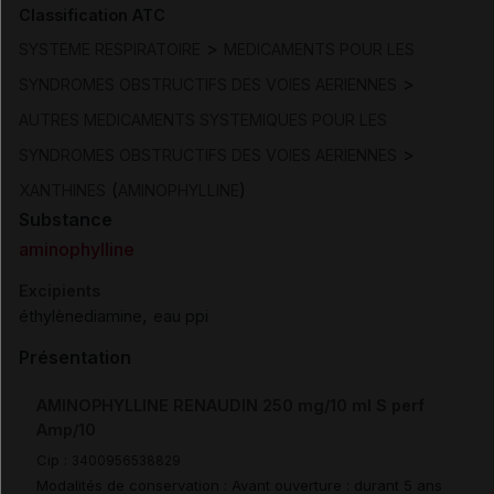
Classification ATC
>
SYSTEME RESPIRATOIRE
MEDICAMENTS POUR LES
>
SYNDROMES OBSTRUCTIFS DES VOIES AERIENNES
AUTRES MEDICAMENTS SYSTEMIQUES POUR LES
>
SYNDROMES OBSTRUCTIFS DES VOIES AERIENNES
(
)
XANTHINES
AMINOPHYLLINE
Substance
aminophylline
Excipients
,
éthylènediamine
eau ppi
Présentation
AMINOPHYLLINE RENAUDIN 250 mg/10 ml S perf
Amp/10
Cip :
3400956538829
Modalités de conservation : Avant ouverture : durant 5 ans