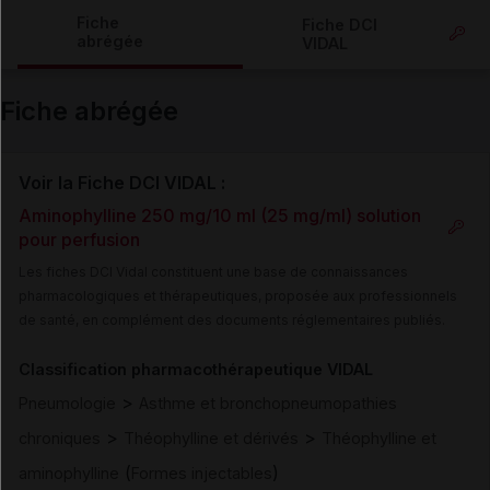
Copier l'url
Fiche
Fiche DCI
abrégée
VIDAL
Email
Fiche abrégée
Voir la Fiche DCI VIDAL :
Aminophylline 250 mg/10 ml (25 mg/ml) solution
pour perfusion
Les fiches DCI Vidal constituent une base de connaissances
pharmacologiques et thérapeutiques, proposée aux professionnels
de santé, en complément des documents réglementaires publiés.
Classification pharmacothérapeutique VIDAL
>
Pneumologie
Asthme et bronchopneumopathies
>
>
chroniques
Théophylline et dérivés
Théophylline et
(
)
aminophylline
Formes injectables