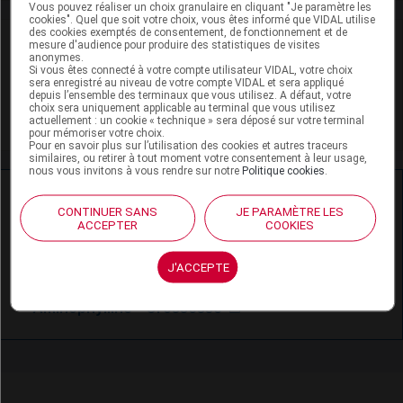
Vous pouvez réaliser un choix granulaire en cliquant "Je paramètre les
cookies". Quel que soit votre choix, vous êtes informé que VIDAL utilise
des cookies exemptés de consentement, de fonctionnement et de
VIDAL Recos
mesure d'audience pour produire des statistiques de visites
anonymes.
Si vous êtes connecté à votre compte utilisateur VIDAL, votre choix
Asthme aigu grave
sera enregistré au niveau de votre compte VIDAL et sera appliqué
depuis l’ensemble des terminaux que vous utilisez. A défaut, votre
choix sera uniquement applicable au terminal que vous utilisez
Asthme de l'enfant : traitement des crises
actuellement : un cookie « technique » sera déposé sur votre terminal
pour mémoriser votre choix.
Pour en savoir plus sur l’utilisation des cookies et autres traceurs
similaires, ou retirer à tout moment votre consentement à leur usage,
nous vous invitons à vous rendre sur notre
Politique cookies
.
Ressources externes complémentaires
CONTINUER SANS
JE PARAMÈTRE LES
ACCEPTER
COOKIES
En savoir plus le site du CRAT
:
Aminophylline - Allaitement
J'ACCEPTE
Aminophylline - Grossesse