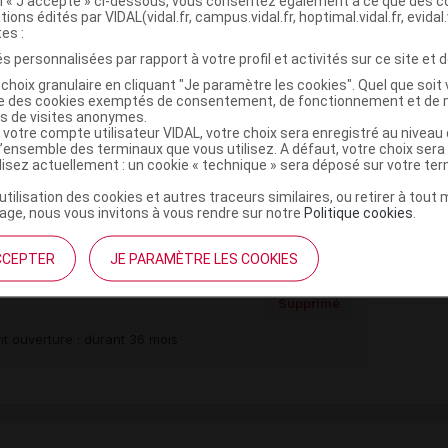
on « J’accepte » ci-dessous, vous consentez également à ce que des co
tions édités par VIDAL(vidal.fr, campus.vidal.fr, hoptimal.vidal.fr, evidal.
tes :
s personnalisées par rapport à votre profil et activités sur ce site et d
,
 de maïs prégélatinisé
magnésium stéarate
choix granulaire en cliquant "Je paramètre les cookies". Quel que soit 
ise des cookies exemptés de consentement, de fonctionnement et de 
,
,
ue
macrogol
talc
es de visites anonymes.
,
e dioxyde
fer rouge oxyde
 votre compte utilisateur VIDAL, votre choix sera enregistré au nivea
l’ensemble des terminaux que vous utilisez. A défaut, votre choix ser
ilisez actuellement : un cookie « technique » sera déposé sur votre te
e monohydrate
’utilisation des cookies et autres traceurs similaires, ou retirer à tou
ge, nous vous invitons à vous rendre sur notre
Politique cookies
.
CCEPTER
JE PARAMÈTRE LES COOKIES
 5 mg Cpr pell Plq
Supprimé
t ouverture : durant 36 mois