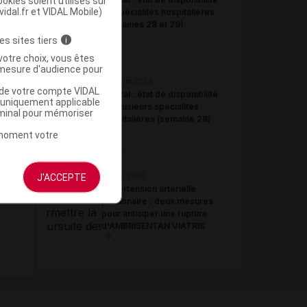
okies soient utilisés sur
vidal.fr et VIDAL Mobile)
de spécialités hospitalières
(semaines 28 et 29)
es sites tiers
i
votre choix, vous êtes
mesure d'audience pour
09 juillet 2026
u de votre compte VIDAL
Hôpital : état de disponibilité
a uniquement applicable
de plusieurs spécialités
rminal pour mémoriser
hospitalières (semaine 28)
t moment votre
J'ACCEPTE
23 juin 2026
Hypertension artérielle
pulmonaire : deux mesures
pour anticiper une rupture
d'AMBRISENTAN VIATRIS