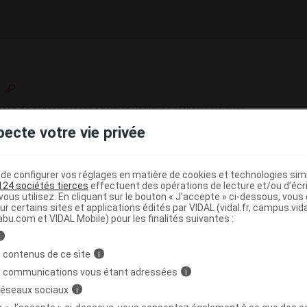
e base de connaissances pharmacologiques et thérapeutiques,
té, en complément des documents réglementaires publiés.
pecte votre vie privée
peutique VIDAL
e configurer vos réglages en matière de cookies et technologies simil
>
érielle pulmonaire
Antagoniste de l'endothéline
124 sociétés tierces
effectuent des opérations de lecture et/ou d’écr
ous utilisez. En cliquant sur le bouton « J’accepte » ci-dessous, vou
ur certains sites et applications édités par VIDAL (vidal.fr, campus.vidal.
abu.com et VIDAL Mobile) pour les finalités suivantes :
i
>
>
ANTIHYPERTENSEURS
AUTRES
 contenus de ce site
i
YPERTENSEURS POUR L'HYPERTENSION ARTERIELLE
s communications vous étant adressées
i
 réseaux sociaux
i