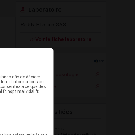
Laboratoire
Reddy Pharma SAS
Voir la fiche laboratoire
Rein
Adaptation de posologie
aires afin de décider
iture d’informations au
Toxicité rénale
s consentez à ce que des
fr, hoptimal.vidal.fr,
Actualités liées
16 juillet 2026
Hôpital : état de disponibilité