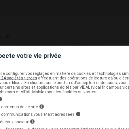
é
e base de connaissances pharmacologiques et thérapeutiques,
té, en complément des documents réglementaires publiés.
pecte votre vie privée
peutique VIDAL
e configurer vos réglages en matière de cookies et technologies simil
>
érielle pulmonaire
Antagoniste de l'endothéline
124 sociétés tierces
effectuent des opérations de lecture et/ou d’écr
ous utilisez. En cliquant sur le bouton « J’accepte » ci-dessous, vou
ur certains sites et applications édités par VIDAL (vidal.fr, campus.vidal.
abu.com et VIDAL Mobile) pour les finalités suivantes :
i
>
>
ANTIHYPERTENSEURS
AUTRES
 contenus de ce site
i
YPERTENSEURS POUR L'HYPERTENSION ARTERIELLE
s communications vous étant adressées
i
 réseaux sociaux
i