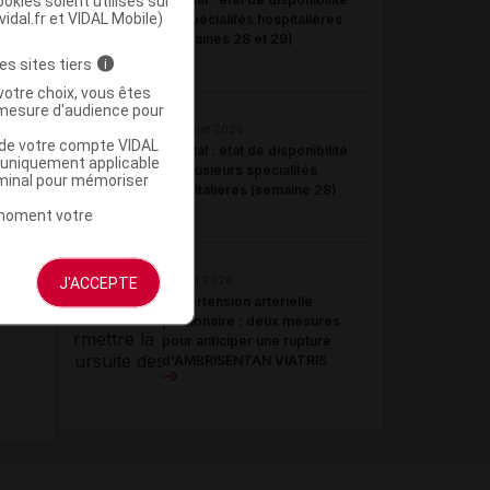
okies soient utilisés sur
vidal.fr et VIDAL Mobile)
de spécialités hospitalières
(semaines 28 et 29)
es sites tiers
i
votre choix, vous êtes
mesure d'audience pour
09 juillet 2026
u de votre compte VIDAL
Hôpital : état de disponibilité
a uniquement applicable
de plusieurs spécialités
rminal pour mémoriser
hospitalières (semaine 28)
t moment votre
J'ACCEPTE
23 juin 2026
Hypertension artérielle
pulmonaire : deux mesures
pour anticiper une rupture
d'AMBRISENTAN VIATRIS