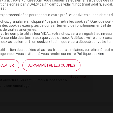
on « J’accepte » ci-dessous, vous consentez également à ce que des co
tions édités par VIDAL(vidal.fr, campus.vidal.fr, hoptimal.vidal.fr, evidal.
tes :
s personnalisées par rapport à votre profil et activités sur ce site et d
,
rmellose sel de Na
magnésium stéarate
choix granulaire en cliquant "Je paramètre les cookies". Quel que soit 
ise des cookies exemptés de consentement, de fonctionnement et de 
,
,
ue
macrogol
talc
es de visites anonymes.
e dioxyde
 votre compte utilisateur VIDAL, votre choix sera enregistré au nivea
l’ensemble des terminaux que vous utilisez. A défaut, votre choix ser
ilisez actuellement : un cookie « technique » sera déposé sur votre te
,
,
e monohydrate
rouge allura AC
soja lécithine
’utilisation des cookies et autres traceurs similaires, ou retirer à tou
ge, nous vous invitons à vous rendre sur notre
Politique cookies
.
CCEPTER
JE PARAMÈTRE LES COOKIES
pell 30Plq PVC/PVDC/Alu/1
Supprimé
nt ouverture : durant 30 mois (Conserver à
dans son emballage)