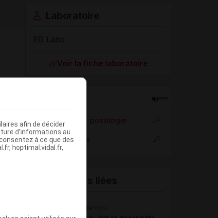
Laboratoire
EG Labo
Voir la fiche laboratoire
Rein
Adaptation de posologie
aires afin de décider
iture d’informations au
Toxicité rénale
s consentez à ce que des
fr, hoptimal.vidal.fr,
Actualités liées
16 juillet 2026
Hôpital : état de disponibilité