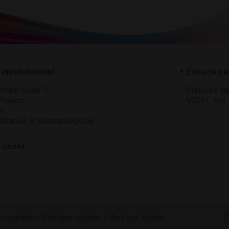
institutionnel
Espace pa
mmes-nous ?
Éditeurs de
France
VIDAL sur 
es
éthique et déontologique
 client
rsonnelles
-
Politique cookies
-
Mentions légales
F