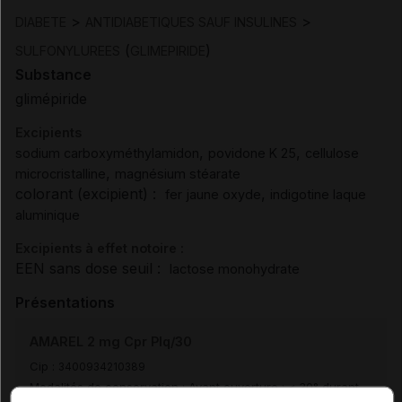
>
>
DIABETE
ANTIDIABETIQUES SAUF INSULINES
(
)
SULFONYLUREES
GLIMEPIRIDE
Substance
glimépiride
Excipients
,
,
sodium carboxyméthylamidon
povidone K 25
cellulose
,
microcristalline
magnésium stéarate
colorant (excipient) :
,
fer jaune oxyde
indigotine laque
aluminique
Excipients à effet notoire :
EEN sans dose seuil :
lactose monohydrate
Présentations
AMAREL 2 mg Cpr Plq/30
Cip :
3400934210389
Modalités de conservation : Avant ouverture : < 30° durant