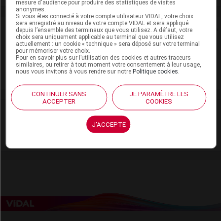
mesure d'audience pour produire des statistiques de visites
anonymes.
Si vous êtes connecté à votre compte utilisateur VIDAL, votre choix
sera enregistré au niveau de votre compte VIDAL et sera appliqué
Rein
depuis l’ensemble des terminaux que vous utilisez. A défaut, votre
choix sera uniquement applicable au terminal que vous utilisez
actuellement : un cookie « technique » sera déposé sur votre terminal
Adaptation de posologie
pour mémoriser votre choix.
Pour en savoir plus sur l’utilisation des cookies et autres traceurs
similaires, ou retirer à tout moment votre consentement à leur usage,
Toxicité rénale
nous vous invitons à vous rendre sur notre
Politique cookies
.
CONTINUER SANS
JE PARAMÈTRE LES
ACCEPTER
COOKIES
VIDAL Recos
J'ACCEPTE
Diabète de type 2