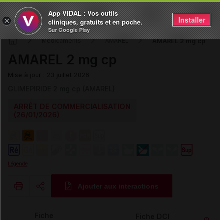
App VIDAL : Vos outils
Installer
×
cliniques, gratuits et en poche.
Sur Google Play
AMAREL 2 mg cp
Médicaments
AMAREL
AMAREL 2 mg cp
Mise à jour : 23 juillet 2026
GLIMEPIRIDE 2 mg cp (AMAREL)
ARRÊT DE COMMERCIALISATION
(26/01/2026)
Légende
Ajouter aux interactions
Copier l'url
Fiche
Fiche DCI