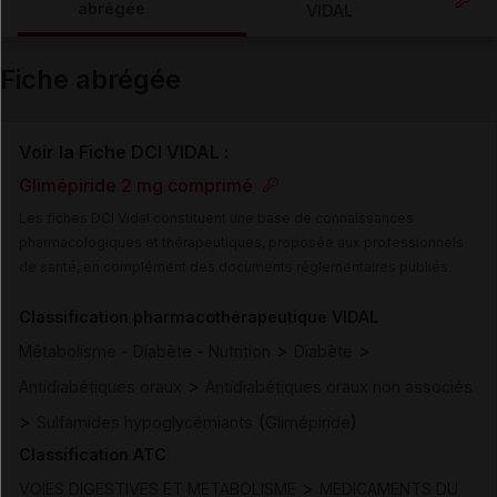
abrégée
VIDAL
Email
Fiche abrégée
Voir la Fiche DCI VIDAL :
Glimépiride 2 mg comprimé
Les fiches DCI Vidal constituent une base de connaissances
pharmacologiques et thérapeutiques, proposée aux professionnels
de santé, en complément des documents réglementaires publiés.
Classification pharmacothérapeutique VIDAL
>
>
Métabolisme - Diabète - Nutrition
Diabète
>
Antidiabétiques oraux
Antidiabétiques oraux non associés
>
(
)
Sulfamides hypoglycémiants
Glimépiride
Classification ATC
>
VOIES DIGESTIVES ET METABOLISME
MEDICAMENTS DU