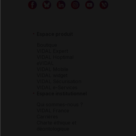
Espace produit
Boutique
VIDAL Expert
VIDAL Hoptimal
eVIDAL
VIDAL Mobile
VIDAL widget
VIDAL Sécurisation
VIDAL e-Services
Espace institutionnel
Qui sommes-nous ?
VIDAL France
Carrières
Charte éthique et
déontologique