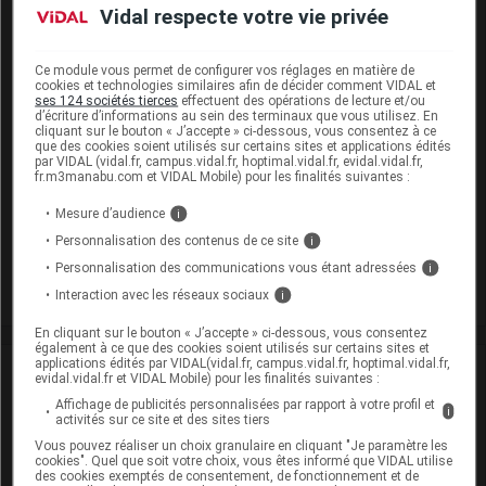
36 mois (Conserver dans son emballage, Conserver à l'abri
Vidal respecte votre vie privée
de l'humidité)
Supprimé
Ce module vous permet de configurer vos réglages en matière de
cookies et technologies similaires afin de décider comment VIDAL et
ses 124 sociétés tierces
effectuent des opérations de lecture et/ou
d’écriture d’informations au sein des terminaux que vous utilisez. En
AMAREL 2 mg Cpr Plq/90
cliquant sur le bouton « J’accepte » ci-dessous, vous consentez à ce
que des cookies soient utilisés sur certains sites et applications édités
Cip :
par VIDAL (vidal.fr, campus.vidal.fr, hoptimal.vidal.fr, evidal.vidal.fr,
3400936685666
fr.m3manabu.com et VIDAL Mobile) pour les finalités suivantes :
Modalités de conservation : Avant ouverture : < 30° durant
36 mois (Conserver à l'abri de l'humidité, Conserver dans
Mesure d’audience
i
son emballage)
Personnalisation des contenus de ce site
i
Supprimé
Personnalisation des communications vous étant adressées
i
Interaction avec les réseaux sociaux
i
En cliquant sur le bouton « J’accepte » ci-dessous, vous consentez
également à ce que des cookies soient utilisés sur certains sites et
applications édités par VIDAL(vidal.fr, campus.vidal.fr, hoptimal.vidal.fr,
Laboratoire
evidal.vidal.fr et VIDAL Mobile) pour les finalités suivantes :
Affichage de publicités personnalisées par rapport à votre profil et
i
activités sur ce site et des sites tiers
Sanofi Winthrop Industrie
Vous pouvez réaliser un choix granulaire en cliquant "Je paramètre les
cookies". Quel que soit votre choix, vous êtes informé que VIDAL utilise
Voir la fiche laboratoire
des cookies exemptés de consentement, de fonctionnement et de