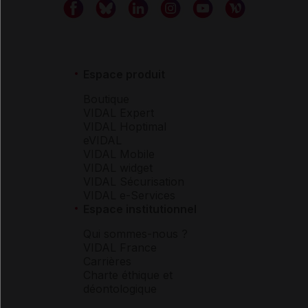
Espace produit
Boutique
VIDAL Expert
VIDAL Hoptimal
eVIDAL
VIDAL Mobile
VIDAL widget
VIDAL Sécurisation
VIDAL e-Services
Espace institutionnel
Qui sommes-nous ?
VIDAL France
Carrières
Charte éthique et
déontologique