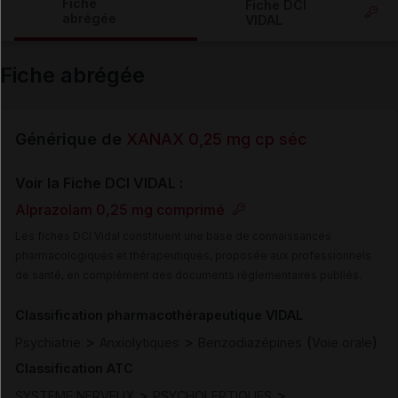
Fiche
Fiche DCI
abrégée
VIDAL
Email
Fiche abrégée
Générique de
XANAX 0,25 mg cp séc
Voir la Fiche DCI VIDAL :
Alprazolam 0,25 mg comprimé
Les fiches DCI Vidal constituent une base de connaissances
pharmacologiques et thérapeutiques, proposée aux professionnels
de santé, en complément des documents réglementaires publiés.
Classification pharmacothérapeutique VIDAL
>
>
(
)
Psychiatrie
Anxiolytiques
Benzodiazépines
Voie orale
Classification ATC
>
>
SYSTEME NERVEUX
PSYCHOLEPTIQUES