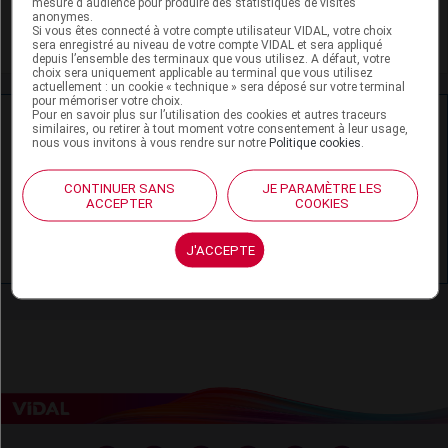
mesure d'audience pour produire des statistiques de visites
anonymes.
Si vous êtes connecté à votre compte utilisateur VIDAL, votre choix
Trouble anxieux généralisé
sera enregistré au niveau de votre compte VIDAL et sera appliqué
depuis l’ensemble des terminaux que vous utilisez. A défaut, votre
choix sera uniquement applicable au terminal que vous utilisez
actuellement : un cookie « technique » sera déposé sur votre terminal
pour mémoriser votre choix.
Pour en savoir plus sur l’utilisation des cookies et autres traceurs
Ressources externes complémentaires
similaires, ou retirer à tout moment votre consentement à leur usage,
nous vous invitons à vous rendre sur notre
Politique cookies
.
En savoir plus le site du CRAT
:
CONTINUER SANS
JE PARAMÈTRE LES
Alprazolam - Allaitement
ACCEPTER
COOKIES
Alprazolam - Grossesse
J'ACCEPTE