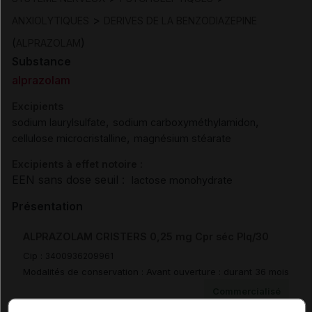
>
ANXIOLYTIQUES
DERIVES DE LA BENZODIAZEPINE
(
)
ALPRAZOLAM
Substance
alprazolam
Excipients
,
,
sodium laurylsulfate
sodium carboxyméthylamidon
,
cellulose microcristalline
magnésium stéarate
Excipients à effet notoire :
EEN sans dose seuil :
lactose monohydrate
Présentation
ALPRAZOLAM CRISTERS 0,25 mg Cpr séc Plq/30
Cip :
3400936209961
Modalités de conservation : Avant ouverture : durant 36 mois
Commercialisé