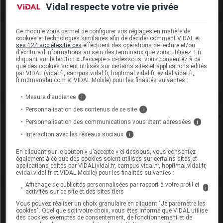
Vidal respecte votre vie privée
Ce module vous permet de configurer vos réglages en matière de
Laboratoire
cookies et technologies similaires afin de décider comment VIDAL et
ses 124 sociétés tierces
effectuent des opérations de lecture et/ou
d’écriture d’informations au sein des terminaux que vous utilisez. En
Cristers
cliquant sur le bouton « J’accepte » ci-dessous, vous consentez à ce
que des cookies soient utilisés sur certains sites et applications édités
par VIDAL (vidal.fr, campus.vidal.fr, hoptimal.vidal.fr, evidal.vidal.fr,
Voir la fiche laboratoire
fr.m3manabu.com et VIDAL Mobile) pour les finalités suivantes :
Mesure d’audience
i
Personnalisation des contenus de ce site
i
Rein
Personnalisation des communications vous étant adressées
i
Interaction avec les réseaux sociaux
i
Adaptation de posologie
En cliquant sur le bouton « J’accepte » ci-dessous, vous consentez
Toxicité rénale
également à ce que des cookies soient utilisés sur certains sites et
applications édités par VIDAL(vidal.fr, campus.vidal.fr, hoptimal.vidal.fr,
evidal.vidal.fr et VIDAL Mobile) pour les finalités suivantes :
Affichage de publicités personnalisées par rapport à votre profil et
i
activités sur ce site et des sites tiers
VIDAL Recos
Vous pouvez réaliser un choix granulaire en cliquant "Je paramètre les
cookies". Quel que soit votre choix, vous êtes informé que VIDAL utilise
des cookies exemptés de consentement, de fonctionnement et de
Soins palliatifs et accompagnement