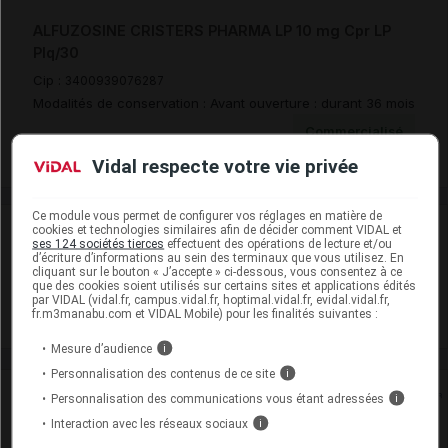
ALFUZOSINE CRISTERS PHARMA LP 10 mg Cpr LP
Plq/30
Cip :
3400939076287
Modalités de conservation : Avant ouverture : durant 36 mois
Commercialisé
Vidal respecte votre vie privée
Ce module vous permet de configurer vos réglages en matière de
Laboratoire
cookies et technologies similaires afin de décider comment VIDAL et
ses 124 sociétés tierces
effectuent des opérations de lecture et/ou
d’écriture d’informations au sein des terminaux que vous utilisez. En
cliquant sur le bouton « J’accepte » ci-dessous, vous consentez à ce
Cristers
que des cookies soient utilisés sur certains sites et applications édités
par VIDAL (vidal.fr, campus.vidal.fr, hoptimal.vidal.fr, evidal.vidal.fr,
fr.m3manabu.com et VIDAL Mobile) pour les finalités suivantes :
Voir la fiche laboratoire
Mesure d’audience
i
Personnalisation des contenus de ce site
i
Rein
Personnalisation des communications vous étant adressées
i
Interaction avec les réseaux sociaux
i
Adaptation de posologie