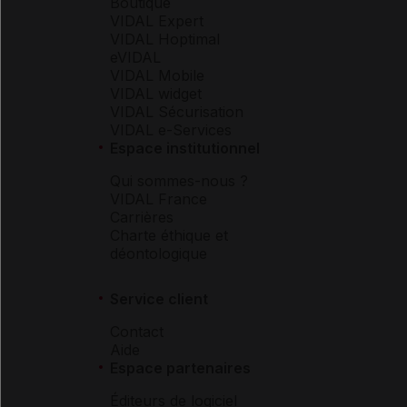
Boutique
VIDAL Expert
VIDAL Hoptimal
eVIDAL
VIDAL Mobile
VIDAL widget
VIDAL Sécurisation
VIDAL e-Services
Espace institutionnel
Qui sommes-nous ?
VIDAL France
Carrières
Charte éthique et
déontologique
Service client
Contact
Aide
Espace partenaires
Éditeurs de logiciel