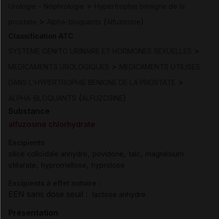
>
Urologie - Néphrologie
Hypertrophie bénigne de la
>
(
)
prostate
Alpha-bloquants
Alfuzosine
Classification ATC
>
SYSTEME GENITO URINAIRE ET HORMONES SEXUELLES
>
MEDICAMENTS UROLOGIQUES
MEDICAMENTS UTILISES
>
DANS L'HYPERTROPHIE BENIGNE DE LA PROSTATE
(
)
ALPHA-BLOQUANTS
ALFUZOSINE
Substance
alfuzosine chlorhydrate
Excipients
,
,
,
silice colloïdale anhydre
povidone
talc
magnésium
,
,
stéarate
hypromellose
hyprolose
Excipients à effet notoire :
EEN sans dose seuil :
lactose anhydre
Présentation