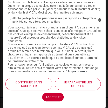
En cliquant sur le bouton « J’accepte » ci-dessous, vous consentez
également à ce que des cookies soient utilisés sur certains sites et
Toxicité rénale
applications édités par VIDAL(vidal.fr, campus.vidal.fr, hoptimal.vidal.fr,
evidal.vidal.fr et VIDAL Mobile) pour les finalités suivantes :
Affichage de publicités personnalisées par rapport à votre profil et
i
activités sur ce site et des sites tiers
VIDAL Recos
Vous pouvez réaliser un choix granulaire en cliquant "Je paramètre les
cookies". Quel que soit votre choix, vous êtes informé que VIDAL utilise
des cookies exemptés de consentement, de fonctionnement et de
mesure d'audience pour produire des statistiques de visites
Hypertrophie bénigne de la prostate
anonymes.
Si vous êtes connecté à votre compte utilisateur VIDAL, votre choix
sera enregistré au niveau de votre compte VIDAL et sera appliqué
depuis l’ensemble des terminaux que vous utilisez. A défaut, votre
choix sera uniquement applicable au terminal que vous utilisez
Ressources externes complémentaires
actuellement : un cookie « technique » sera déposé sur votre terminal
pour mémoriser votre choix.
Pour en savoir plus sur l’utilisation des cookies et autres traceurs
similaires, ou retirer à tout moment votre consentement à leur usage,
En savoir plus le site du CRAT
:
nous vous invitons à vous rendre sur notre
Politique cookies
.
Alfuzosine - Allaitement
CONTINUER SANS
JE PARAMÈTRE LES
ACCEPTER
COOKIES
Alfuzosine - Grossesse
J'ACCEPTE