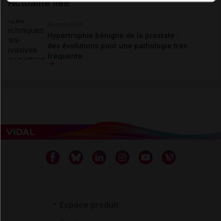
Actualité liée
05 mars 2026
Hypertrophie bénigne de la prostate :
des évolutions pour une pathologie très
fréquente
Espace produit