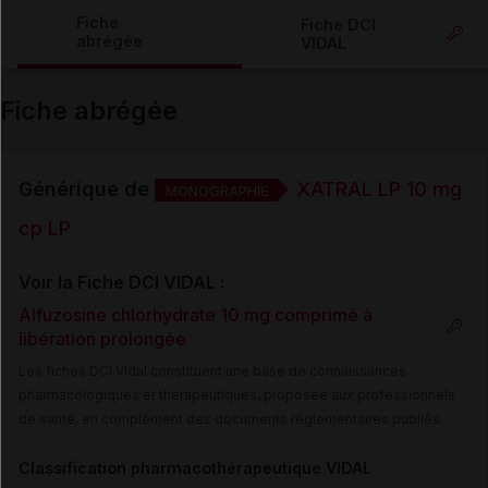
Copier l'url
Fiche
Fiche DCI
abrégée
VIDAL
Email
Fiche abrégée
Générique de
XATRAL LP 10 mg
MONOGRAPHIE
cp LP
Voir la Fiche DCI VIDAL :
Alfuzosine chlorhydrate 10 mg comprimé à
libération prolongée
Les fiches DCI Vidal constituent une base de connaissances
pharmacologiques et thérapeutiques, proposée aux professionnels
de santé, en complément des documents réglementaires publiés.
Classification pharmacothérapeutique VIDAL