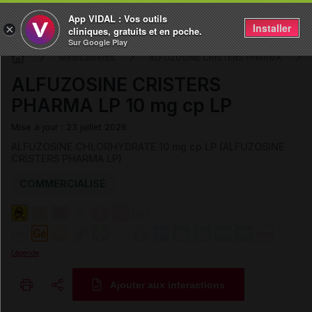
App VIDAL : Vos outils
Installer
×
cliniques, gratuits et en poche.
Sur Google Play
Médicaments
ALFUZOSINE CRISTERS PHARMA
ALFUZOSINE CRISTERS
PHARMA LP 10 mg cp LP
Mise à jour : 23 juillet 2026
ALFUZOSINE CHLORHYDRATE 10 mg cp LP (ALFUZOSINE
CRISTERS PHARMA LP)
COMMERCIALISÉ
Légende
Ajouter aux interactions