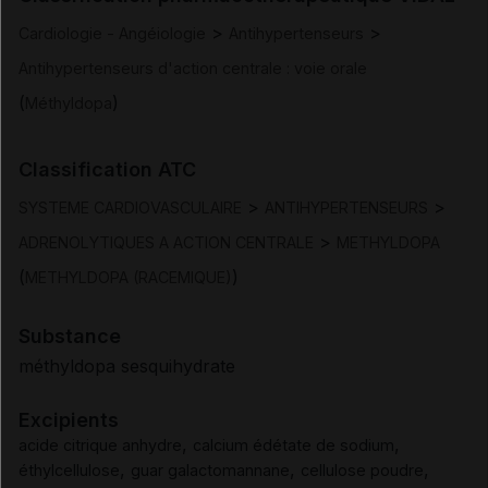
>
>
Cardiologie - Angéiologie
Antihypertenseurs
Posologie et mode d'administration
Antihypertenseurs d'action centrale : voie orale
(
)
Méthyldopa
Contre-indications
Classification ATC
Mises en garde et précautions d'emploi
>
>
SYSTEME CARDIOVASCULAIRE
ANTIHYPERTENSEURS
Interactions
>
ADRENOLYTIQUES A ACTION CENTRALE
METHYLDOPA
(
)
METHYLDOPA (RACEMIQUE)
Fertilité/grossesse/allaitement
Substance
Conduite et utilisation de machines
méthyldopa sesquihydrate
Excipients
Effets indésirables
,
,
acide citrique anhydre
calcium édétate de sodium
,
,
,
éthylcellulose
guar galactomannane
cellulose poudre
Surdosage