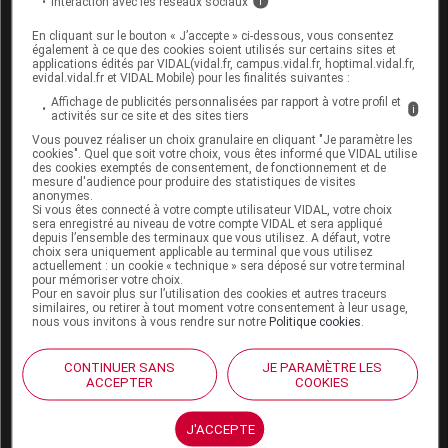
Interaction avec les réseaux sociaux
i
Anesthésie :
En cliquant sur le bouton « J’accepte » ci-dessous, vous consentez
Des doses moindres d'anesthésiques peuvent
également à ce que des cookies soient utilisés sur certains sites et
être nécessaires chez les patients traités par la
applications édités par VIDAL(vidal.fr, campus.vidal.fr, hoptimal.vidal.fr,
evidal.vidal.fr et VIDAL Mobile) pour les finalités suivantes :
méthyldopa ; si une hypotension survenait
Affichage de publicités personnalisées par rapport à votre profil et
pendant l'anesthésie, elle devrait être contrôlée
i
activités sur ce site et des sites tiers
par des vasopresseurs. Les récepteurs
Vous pouvez réaliser un choix granulaire en cliquant "Je paramètre les
adrénergiques restent sensibles pendant le
cookies". Quel que soit votre choix, vous êtes informé que VIDAL utilise
des cookies exemptés de consentement, de fonctionnement et de
traitement avec la méthyldopa.
mesure d'audience pour produire des statistiques de visites
anonymes.
Si vous êtes connecté à votre compte utilisateur VIDAL, votre choix
Examens paracliniques :
sera enregistré au niveau de votre compte VIDAL et sera appliqué
depuis l’ensemble des terminaux que vous utilisez. A défaut, votre
La méthyldopa peut fausser le dosage de l'acide
choix sera uniquement applicable au terminal que vous utilisez
actuellement : un cookie « technique » sera déposé sur votre terminal
urique urinaire par la méthode du
pour mémoriser votre choix.
phosphotungstène, de la créatinine sérique par
Pour en savoir plus sur l’utilisation des cookies et autres traceurs
similaires, ou retirer à tout moment votre consentement à leur usage,
la méthode du picrate alcalin et des SGOT par
nous vous invitons à vous rendre sur notre
Politique cookies
.
colorimétrie. On n'a pas signalé d'interférence
avec les méthodes spectrophotométriques pour
CONTINUER SANS
JE PARAMÈTRE LES
l'analyse des SGOT.
ACCEPTER
COOKIES
La méthyldopa peut donner lieu à des valeurs
faussement positives lors du dosage des
J'ACCEPTE