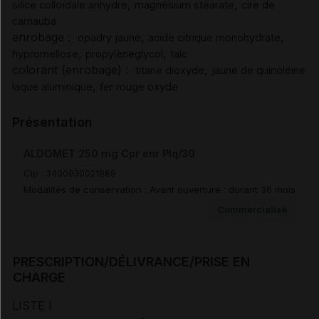
,
,
silice colloïdale anhydre
magnésium stéarate
cire de
carnauba
enrobage :
,
,
opadry jaune
acide citrique monohydrate
Pharmacodynamie
,
,
hypromellose
propylèneglycol
talc
colorant (enrobage) :
,
titane dioxyde
jaune de quinoléine
Pharmacocinétique
,
laque aluminique
fer rouge oxyde
Modalités de conservation
Présentation
ALDOMET 250 mg Cpr enr Plq/30
Prescription/délivrance/prise en charge
Cip :
3400930021989
Modalités de conservation : Avant ouverture : durant 36 mois
Commercialisé
Documents de référence
PRESCRIPTION/DÉLIVRANCE/PRISE EN
Avis de la transparence (SMR/ASMR) (2)
CHARGE
LISTE I