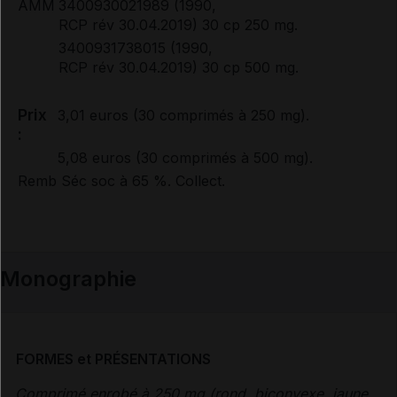
AMM
3400930021989 (1990,
RCP rév 30.04.2019) 30 cp 250 mg.
3400931738015 (1990,
RCP rév 30.04.2019) 30 cp 500 mg.
Prix
3,01 euros (30 comprimés à 250 mg).
:
5,08 euros (30 comprimés à 500 mg).
Remb Séc soc à 65 %. Collect.
Monographie
FORMES et PRÉSENTATIONS
Comprimé enrobé à 250 mg (rond, biconvexe, jaune