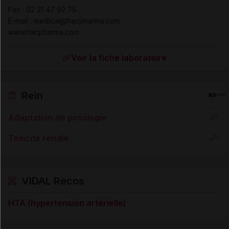
Fax
:
02 31 47 92 75
E-mail : medical@hacpharma.com
www.hacpharma.com
Voir la fiche laboratoire
Rein
Adaptation de posologie
Toxicité rénale
VIDAL Recos
HTA (hypertension artérielle)