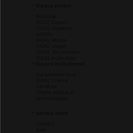
Espace produit
Boutique
VIDAL Expert
VIDAL Hoptimal
eVIDAL
VIDAL Mobile
VIDAL widget
VIDAL Sécurisation
VIDAL e-Services
Espace institutionnel
Qui sommes-nous ?
VIDAL France
Carrières
Charte éthique et
déontologique
Service client
Contact
Aide