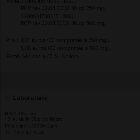
AMM
3400930021989 (1990,
RCP rév 30.04.2019) 30 cp 250 mg.
3400931738015 (1990,
RCP rév 30.04.2019) 30 cp 500 mg.
Prix :
3,01 euros (30 comprimés à 250 mg).
5,08 euros (30 comprimés à 500 mg).
Remb Séc soc à 65 %. Collect.
Laboratoire
H.A.C. Pharma
43, av de la Côte-de-Nacre
Péricentre II, 14000 Caen
Tél
:
02 31 47 92 46