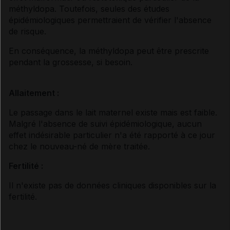
méthyldopa. Toutefois, seules des études
épidémiologiques permettraient de vérifier l'absence
de risque.
En conséquence, la méthyldopa peut être prescrite
pendant la grossesse, si besoin.
Allaitement :
Le passage dans le lait maternel existe mais est faible.
Malgré l'absence de suivi épidémiologique, aucun
effet indésirable particulier n'a été rapporté à ce jour
chez le nouveau-né de mère traitée.
Fertilité :
Il n'existe pas de données cliniques disponibles sur la
fertilité.