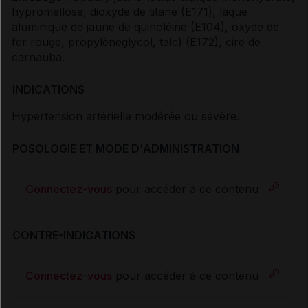
hypromellose, dioxyde de titane (E171), laque
aluminique de jaune de quinoléine (E104), oxyde de
fer rouge, propylèneglycol, talc) (E172), cire de
carnauba.
INDICATIONS
Hypertension artérielle modérée ou sévère.
POSOLOGIE ET MODE D'ADMINISTRATION
Connectez-vous
pour accéder à ce contenu
CONTRE-INDICATIONS
Connectez-vous
pour accéder à ce contenu