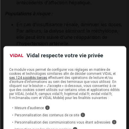
antécédents d'affection hépatique.
Populations à risque :
En cas d'insuffisance rénale, diminuer les doses.
Par ailleurs, la dialyse éliminant la méthyldopa,
elle peut être suivie d'une réapparition de
l'hypertension artérielle.
Chez les sujets âgés, en raison d'une sensibilité
Vidal respecte votre vie privée
accrue (syncope), utiliser des doses faibles.
Chez les malades atteints d'une affection
vasculaire cérébrale bilatérale grave, on a pu
Ce module vous permet de configurer vos réglages en matière de
cookies et technologies similaires afin de décider comment VIDAL et
observer de façon rare des mouvements
ses 124 sociétés tierces
effectuent des opérations de lecture et/ou
choréoathétosiques. En pareil cas, arrêter le
d’écriture d’informations au sein des terminaux que vous utilisez. En
cliquant sur le bouton « J’accepte » ci-dessous, vous consentez à ce
traitement.
que des cookies soient utilisés sur certains sites et applications édités
Des cas de dépression après l'administration de
par VIDAL (vidal.fr, campus.vidal.fr, hoptimal.vidal.fr, evidal.vidal.fr,
fr.m3manabu.com et VIDAL Mobile) pour les finalités suivantes :
méthyldopa ont été rapportés. Des précautions
doivent être prises pour surveiller l'apparition de
Mesure d’audience
i
signes de dépression, en particulier chez les
Personnalisation des contenus de ce site
i
patients ayant des antécédents de dépression.
Personnalisation des communications vous étant adressées
i