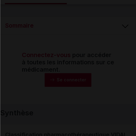
Email
Sommaire
Connectez-vous
pour accéder
Synthèse
à toutes les informations sur ce
médicament.
Monographie
Se connecter
Formes et présentations
Synthèse
Composition
Indications
Classification pharmacothérapeutique VIDAL