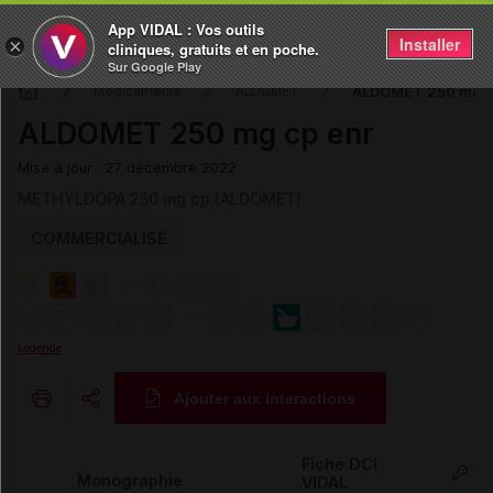
App VIDAL : Vos outils
Installer
×
cliniques, gratuits et en poche.
Sur Google Play
ALDOMET 250 mg c
Médicaments
ALDOMET
ALDOMET 250 mg cp enr
Mise à jour : 27 décembre 2022
METHYLDOPA 250 mg cp (ALDOMET)
COMMERCIALISÉ
Légende
Ajouter aux interactions
Copier l'url
Fiche DCI
Monographie
VIDAL