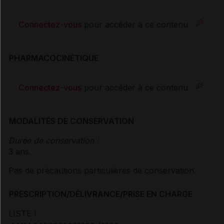
Connectez-vous
pour accéder à ce contenu
PHARMACOCINÉTIQUE
Connectez-vous
pour accéder à ce contenu
MODALITÉS DE CONSERVATION
Durée de conservation :
3 ans.
Pas de précautions particulières de conservation.
PRESCRIPTION/DÉLIVRANCE/PRISE EN CHARGE
LISTE I