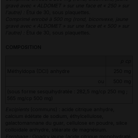
gravé avec « ALDOMET » sur une face et « 250 » sur
l'autre) :
Étui de 30, sous plaquettes.
Comprimé enrobé à 500 mg (rond, biconvexe, jaune
gravé avec « ALDOMET » sur une face et « 500 » sur
l'autre) :
Étui de 30, sous plaquettes.
COMPOSITION
p cp
Méthyldopa (DCI) anhydre
250 mg
ou
500 mg
(sous forme sesquihydratée : 282,5 mg/cp 250 mg ;
565 mg/cp 500 mg)
Excipients
(communs) : acide citrique anhydre,
calcium édétate de sodium, éthylcellulose,
galactomannane du guar, cellulose en poudre, silice
colloïdale anhydre, stéarate de magnésium.
Enrobage :
Opadry jaune (acide citrique monohydraté,