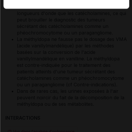
catécholamines urinaires : la méthyldopa
résonne en fluorescence dans les mêmes
longueurs d'onde que les catécholamines, ce qui
peut brouiller le diagnostic des tumeurs
sécrétant des catécholamines comme un
phéochromocytome ou un paragangliome.
La méthyldopa ne fausse pas le dosage des VMA
(acide vanillylmandélique) par les méthodes
basées sur la conversion de l'acide
vanillylmandélique en vanilline. La méthyldopa
est contre-indiquée pour le traitement des
patients atteints d'une tumeur sécrétant des
catécholamines comme un phéochromocytome
ou un paragangliome (
cf Contre-indications
).
Dans de rares cas, les urines exposées à l'air
peuvent noircir du fait de la décomposition de la
méthyldopa ou de ses métabolites.
INTERACTIONS
Voir dans l'analyse d'ordonnance