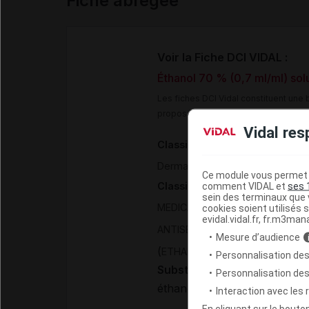
Fiche abrégée
Voir la Fiche DCI VIDAL :
Éthanol 70 % (0,7 ml/ml) sol
Les fiches DCI Vidal constituent un
proposée aux professionnels de san
Vidal res
Classification pharmacothéra
>
Dermatologie
Antiseptiques l
Ce module vous permet d
Classification ATC
comment VIDAL et
ses 
sein des terminaux que v
MEDICAMENTS DERMATOLOGIQ
cookies soient utilisés s
evidal.vidal.fr, fr.m3man
ANTISEPTIQUES ET DESINFECT
Mesure d’audience
(
)
ETHANOL
Personnalisation des
Substance
Personnalisation de
éthanol à 70 %
Interaction avec les
En cliquant sur le bout