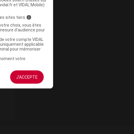
vidal.fr et VIDAL Mobile)
es sites tiers
i
votre choix, vous êtes
mesure d'audience pour
u de votre compte VIDAL
a uniquement applicable
rminal pour mémoriser
t moment votre
J'ACCEPTE