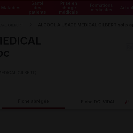
Santé
Prise en
Formations
Maladies
des
charge
Actual
médicales
patients
médicale
ALCOOL A USAGE MEDICAL GILBERT sol p ap
CAL GILBERT
MEDICAL
oc
MEDICAL GILBERT)
Fiche abrégée
Fiche DCI VIDAL