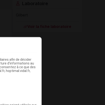
Laboratoire
Gilbert
Voir la fiche laboratoire
aires afin de décider
iture d’informations au
s consentez à ce que des
fr, hoptimal.vidal.fr,
okies soient utilisés sur