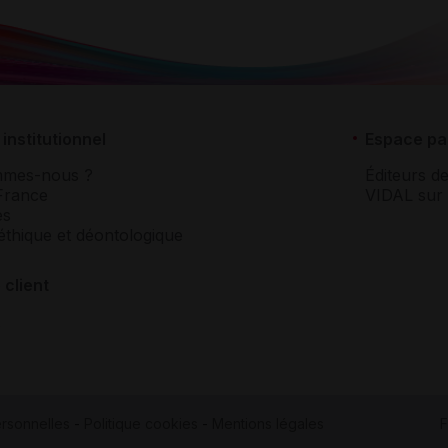
institutionnel
Espace pa
mmes-nous ?
Éditeurs de
France
VIDAL sur 
es
éthique et déontologique
 client
rsonnelles
-
Politique cookies
-
Mentions légales
F