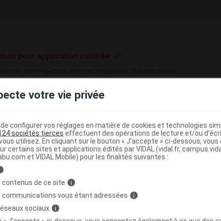
ution pour application cutanée
e base de connaissances pharmacologiques et thérapeutiques,
té, en complément des documents réglementaires publiés.
pecte votre vie privée
peutique VIDAL
(
)
ocaux
Ethanol
e configurer vos réglages en matière de cookies et technologies simil
124 sociétés tierces
effectuent des opérations de lecture et/ou d’écr
ous utilisez. En cliquant sur le bouton « J’accepte » ci-dessous, vou
>
>
UES
ANTISEPTIQUES ET DESINFECTANTS
ur certains sites et applications édités par VIDAL (vidal.fr, campus.vidal.
abu.com et VIDAL Mobile) pour les finalités suivantes :
>
ANTS
AUTRES ANTISEPTIQUES ET DESINFECTANTS
i
 contenus de ce site
i
s communications vous étant adressées
i
 réseaux sociaux
i
on « J’accepte » ci-dessous, vous consentez également à ce que des co