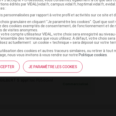
tions édités par VIDAL(vidal.fr, campus.vidal.fr, hoptimal.vidal.fr, evidal.
eau purifiée
tes :
s personnalisées par rapport à votre profil et activités sur ce site et d
choix granulaire en cliquant "Je paramètre les cookies". Quel que soit 
ise des cookies exemptés de consentement, de fonctionnement et de 
LBERT S appl loc Fl/125ml
es de visites anonymes.
Commercialisé
 votre compte utilisateur VIDAL, votre choix sera enregistré au nivea
l’ensemble des terminaux que vous utilisez. A défaut, votre choix ser
ilisez actuellement : un cookie « technique » sera déposé sur votre te
’utilisation des cookies et autres traceurs similaires, ou retirer à tou
LBERT S appl loc Fl/250ml
ge, nous vous invitons à vous rendre sur notre
Politique cookies
.
Commercialisé
t ouverture : durant 24 mois
CCEPTER
JE PARAMÈTRE LES COOKIES
LBERT S appl loc Fl/500ml
Commercialisé