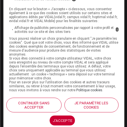
Espace produit
En cliquant sur le bouton « J’accepte » ci-dessous, vous consentez
Boutique
également à ce que des cookies soient utilisés sur certains sites et
applications édités par VIDAL(vidal.fr, campus.vidal.fr, hoptimal.vidal.fr,
VIDAL Expert
evidal.vidal.fr et VIDAL Mobile) pour les finalités suivantes :
VIDAL Hoptimal
Affichage de publicités personnalisées par rapport à votre profil et
eVIDAL
i
activités sur ce site et des sites tiers
VIDAL Mobile
Vous pouvez réaliser un choix granulaire en cliquant "Je paramètre les
VIDAL widget
cookies". Quel que soit votre choix, vous êtes informé que VIDAL utilise
des cookies exemptés de consentement, de fonctionnement et de
VIDAL Sécurisation
mesure d'audience pour produire des statistiques de visites
VIDAL e-Services
anonymes.
Espace institutionnel
Si vous êtes connecté à votre compte utilisateur VIDAL, votre choix
sera enregistré au niveau de votre compte VIDAL et sera appliqué
depuis l’ensemble des terminaux que vous utilisez. A défaut, votre
Qui sommes-nous ?
choix sera uniquement applicable au terminal que vous utilisez
VIDAL France
actuellement : un cookie « technique » sera déposé sur votre terminal
pour mémoriser votre choix.
Carrières
Pour en savoir plus sur l’utilisation des cookies et autres traceurs
Charte éthique et
similaires, ou retirer à tout moment votre consentement à leur usage,
nous vous invitons à vous rendre sur notre
Politique cookies
.
déontologique
CONTINUER SANS
JE PARAMÈTRE LES
Service client
ACCEPTER
COOKIES
Contact
J'ACCEPTE
Aide