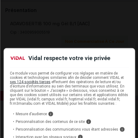
Présentation
ADAVOSERTIB 100 mg Gél B/1 [AAC]
Cip :
3400959005519
Non Commercialisé À Ce Jour
Vidal respecte votre vie privée
Ce module vous permet de configurer vos réglages en matière de
cookies et technologies similaires afin de décider comment VIDAL et
ses 124 sociétés tierces
effectuent des opérations de lecture et/ou
d’écriture d’informations au sein des terminaux que vous utilisez. En
cliquant sur le bouton « J’accepte » ci-dessous, vous consentez à ce
que des cookies soient utilisés sur certains sites et applications édités
par VIDAL (vidal.fr, campus.vidal.fr, hoptimal.vidal.fr, evidal.vidal.fr,
fr.m3manabu.com et VIDAL Mobile) pour les finalités suivantes :
Mesure d’audience
i
Personnalisation des contenus de ce site
i
Personnalisation des communications vous étant adressées
i
Interaction avec les réseaux sociaux
i