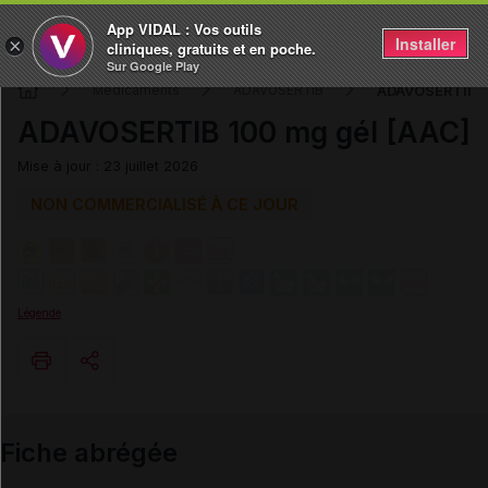
App VIDAL : Vos outils
Installer
×
cliniques, gratuits et en poche.
Sur Google Play
ADAVOSERTIB 1
Médicaments
ADAVOSERTIB
ADAVOSERTIB 100 mg gél [AAC]
Mise à jour : 23 juillet 2026
NON COMMERCIALISÉ À CE JOUR
Légende
Copier l'url
Fiche abrégée
Email