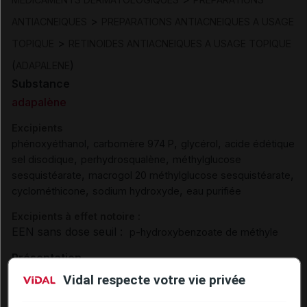
>
ANTIACNEIQUES
PREPARATIONS ANTIACNEIQUES A USAGE
>
TOPIQUE
RETINOIDES ANTIACNEIQUES A USAGE TOPIQUE
(
)
ADAPALENE
Substance
adapalène
Excipients
,
,
,
phénoxyéthanol
carbomère 974 P
glycérol
acide édétique
,
,
sel disodique
perhydrosqualène
méthylglucose
,
,
sesquistéarate
macrogol 20 méthylglucose sesquistéarate
,
,
cyclométhicone
sodium hydroxyde
eau purifiée
Excipients à effet notoire :
EEN sans dose seuil :
p-hydroxybenzoate de méthyle
Présentation
Vidal respecte votre vie privée
ADAPALENE TEVA 0,1 % Cr T/30g
Cip :
3400949243273