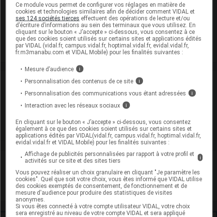
Ce module vous permet de configurer vos réglages en matière de
Modalités de conservation : Avant ouverture : durant 36 mois
cookies et technologies similaires afin de décider comment VIDAL et
ses 124 sociétés tierces
effectuent des opérations de lecture et/ou
(Ne pas congeler)
d’écriture d’informations au sein des terminaux que vous utilisez. En
cliquant sur le bouton « J’accepte » ci-dessous, vous consentez à ce
Commercialisé
que des cookies soient utilisés sur certains sites et applications édités
par VIDAL (vidal.fr, campus.vidal.fr, hoptimal.vidal.fr, evidal.vidal.fr,
fr.m3manabu.com et VIDAL Mobile) pour les finalités suivantes :
Mesure d’audience
i
Personnalisation des contenus de ce site
i
Laboratoire
Personnalisation des communications vous étant adressées
i
Teva Santé
Interaction avec les réseaux sociaux
i
En cliquant sur le bouton « J’accepte » ci-dessous, vous consentez
Voir la fiche laboratoire
également à ce que des cookies soient utilisés sur certains sites et
applications édités par VIDAL(vidal.fr, campus.vidal.fr, hoptimal.vidal.fr,
evidal.vidal.fr et VIDAL Mobile) pour les finalités suivantes :
Affichage de publicités personnalisées par rapport à votre profil et
i
activités sur ce site et des sites tiers
VIDAL Recos
Vous pouvez réaliser un choix granulaire en cliquant "Je paramètre les
cookies". Quel que soit votre choix, vous êtes informé que VIDAL utilise
Acné
des cookies exemptés de consentement, de fonctionnement et de
mesure d'audience pour produire des statistiques de visites
anonymes.
Si vous êtes connecté à votre compte utilisateur VIDAL, votre choix
sera enregistré au niveau de votre compte VIDAL et sera appliqué