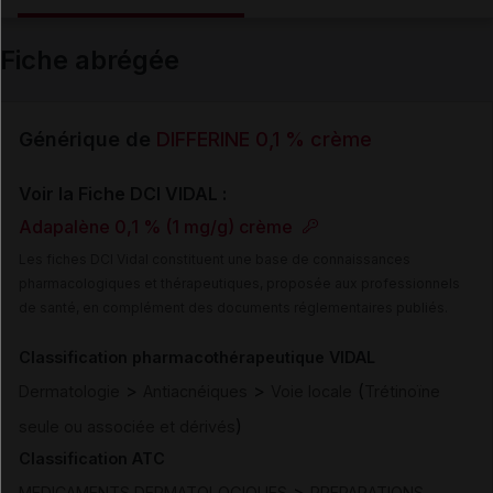
Email
Fiche abrégée
Générique de
DIFFERINE 0,1 % crème
Voir la Fiche DCI VIDAL :
Adapalène 0,1 % (1 mg/g) crème
Les fiches DCI Vidal constituent une base de connaissances
pharmacologiques et thérapeutiques, proposée aux professionnels
de santé, en complément des documents réglementaires publiés.
Classification pharmacothérapeutique VIDAL
>
>
(
Dermatologie
Antiacnéiques
Voie locale
Trétinoïne
)
seule ou associée et dérivés
Classification ATC
>
MEDICAMENTS DERMATOLOGIQUES
PREPARATIONS