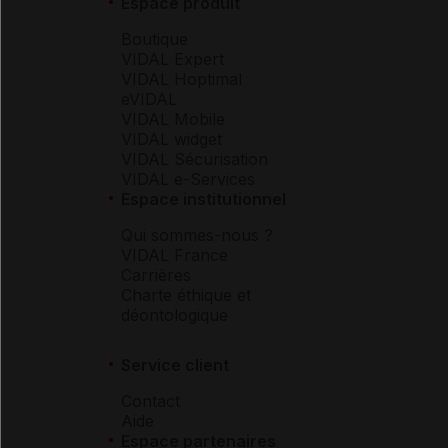
Espace produit
Boutique
VIDAL Expert
VIDAL Hoptimal
eVIDAL
VIDAL Mobile
VIDAL widget
VIDAL Sécurisation
VIDAL e-Services
Espace institutionnel
Qui sommes-nous ?
VIDAL France
Carrières
Charte éthique et
déontologique
Service client
Contact
Aide
Espace partenaires