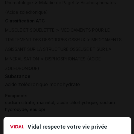
>
>
Rhumatologie
Maladie de Paget
Bisphosphonates
(
)
Acide zolédronique
Classification ATC
>
MUSCLE ET SQUELETTE
MEDICAMENTS POUR LE
>
TRAITEMENT DES DESORDRES OSSEUX
MEDICAMENTS
AGISSANT SUR LA STRUCTURE OSSEUSE ET SUR LA
>
(
MINERALISATION
BISPHOSPHONATES
ACIDE
)
ZOLEDRONIQUE
Substance
acide zolédronique monohydrate
Excipients
,
,
,
sodium citrate
mannitol
acide chlorhydrique
sodium
,
hydroxyde
eau ppi
Présentation
Vidal respecte votre vie privée
ACIDE ZOLEDRONIQUE ALTAN 5 mg/100 ml S perf