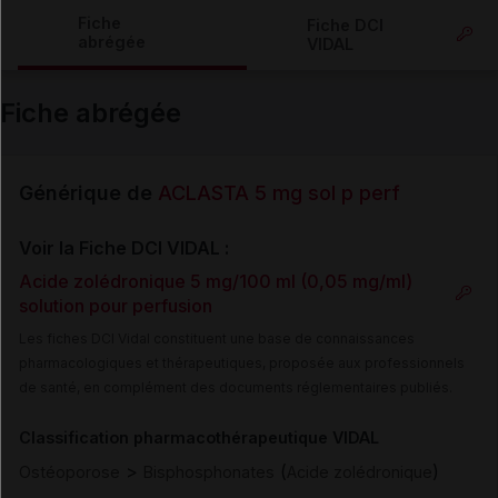
Copier l'url
Fiche
Fiche DCI
abrégée
VIDAL
Email
Fiche abrégée
Générique de
ACLASTA 5 mg sol p perf
Voir la Fiche DCI VIDAL :
Acide zolédronique 5 mg/100 ml (0,05 mg/ml)
solution pour perfusion
Les fiches DCI Vidal constituent une base de connaissances
pharmacologiques et thérapeutiques, proposée aux professionnels
de santé, en complément des documents réglementaires publiés.
Classification pharmacothérapeutique VIDAL
>
(
)
Ostéoporose
Bisphosphonates
Acide zolédronique