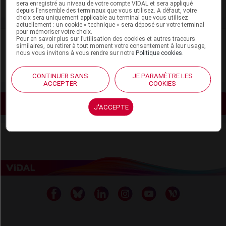
sera enregistré au niveau de votre compte VIDAL et sera appliqué
depuis l’ensemble des terminaux que vous utilisez. A défaut, votre
choix sera uniquement applicable au terminal que vous utilisez
actuellement : un cookie « technique » sera déposé sur votre terminal
pour mémoriser votre choix.
Pour en savoir plus sur l’utilisation des cookies et autres traceurs
VIDAL Recos
similaires, ou retirer à tout moment votre consentement à leur usage,
nous vous invitons à vous rendre sur notre
Politique cookies
.
Ostéoporose
CONTINUER SANS
JE PARAMÈTRE LES
ACCEPTER
COOKIES
Voir les actualités liées
J'ACCEPTE