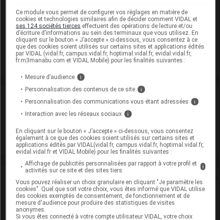
Poche/100ml
Ce module vous permet de configurer vos réglages en matière de
cookies et technologies similaires afin de décider comment VIDAL et
Cip :
3400930152102
ses 124 sociétés tierces
effectuent des opérations de lecture et/ou
d’écriture d’informations au sein des terminaux que vous utilisez. En
Modalités de conservation : Avant ouverture : durant 30 mois
cliquant sur le bouton « J’accepte » ci-dessous, vous consentez à ce
que des cookies soient utilisés sur certains sites et applications édités
Commercialisé
par VIDAL (vidal.fr, campus.vidal.fr, hoptimal.vidal.fr, evidal.vidal.fr,
fr.m3manabu.com et VIDAL Mobile) pour les finalités suivantes :
Mesure d’audience
i
Personnalisation des contenus de ce site
i
Laboratoire
Personnalisation des communications vous étant adressées
i
Interaction avec les réseaux sociaux
i
Ethypharm
En cliquant sur le bouton « J’accepte » ci-dessous, vous consentez
également à ce que des cookies soient utilisés sur certains sites et
Voir la fiche laboratoire
applications édités par VIDAL(vidal.fr, campus.vidal.fr, hoptimal.vidal.fr,
evidal.vidal.fr et VIDAL Mobile) pour les finalités suivantes :
Affichage de publicités personnalisées par rapport à votre profil et
i
activités sur ce site et des sites tiers
Rein
Vous pouvez réaliser un choix granulaire en cliquant "Je paramètre les
cookies". Quel que soit votre choix, vous êtes informé que VIDAL utilise
des cookies exemptés de consentement, de fonctionnement et de
Adaptation de posologie
mesure d'audience pour produire des statistiques de visites
anonymes.
Si vous êtes connecté à votre compte utilisateur VIDAL, votre choix
Toxicité rénale