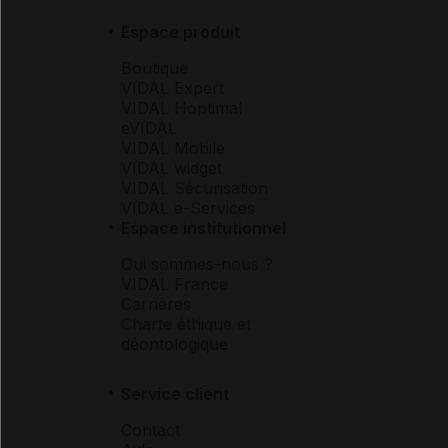
Espace produit
Boutique
VIDAL Expert
VIDAL Hoptimal
eVIDAL
VIDAL Mobile
VIDAL widget
VIDAL Sécurisation
VIDAL e-Services
Espace institutionnel
Qui sommes-nous ?
VIDAL France
Carrières
Charte éthique et
déontologique
Service client
Contact