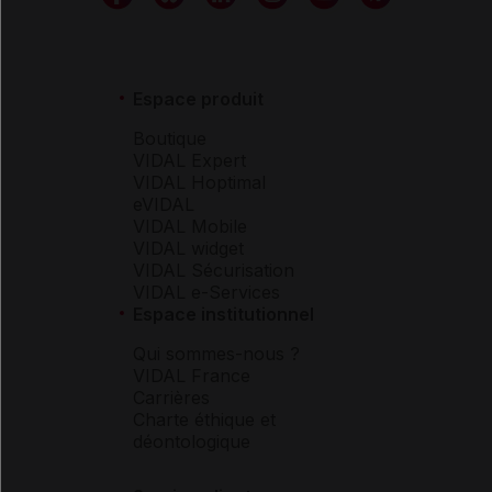
Espace produit
Boutique
VIDAL Expert
VIDAL Hoptimal
eVIDAL
VIDAL Mobile
VIDAL widget
VIDAL Sécurisation
VIDAL e-Services
Espace institutionnel
Qui sommes-nous ?
VIDAL France
Carrières
Charte éthique et
déontologique