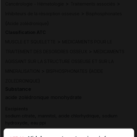
>
>
Cancérologie - Hématologie
Traitements associés
>
Inhibiteurs de la résorption osseuse
Bisphosphonates
(
)
Acide zolédronique
Classification ATC
>
MUSCLE ET SQUELETTE
MEDICAMENTS POUR LE
>
TRAITEMENT DES DESORDRES OSSEUX
MEDICAMENTS
AGISSANT SUR LA STRUCTURE OSSEUSE ET SUR LA
>
(
MINERALISATION
BISPHOSPHONATES
ACIDE
)
ZOLEDRONIQUE
Substance
acide zolédronique monohydrate
Excipients
,
,
,
sodium citrate
mannitol
acide chlorhydrique
sodium
,
hydroxyde
eau ppi
Présentation