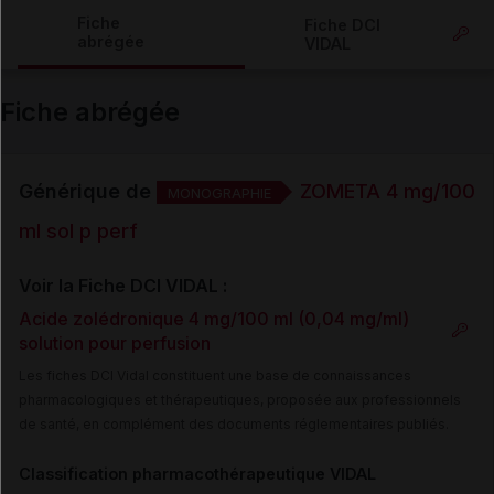
Copier l'url
Fiche
Fiche DCI
abrégée
VIDAL
Email
Fiche abrégée
Générique de
ZOMETA 4 mg/100
MONOGRAPHIE
ml sol p perf
Voir la Fiche DCI VIDAL :
Acide zolédronique 4 mg/100 ml (0,04 mg/ml)
solution pour perfusion
Les fiches DCI Vidal constituent une base de connaissances
pharmacologiques et thérapeutiques, proposée aux professionnels
de santé, en complément des documents réglementaires publiés.
Classification pharmacothérapeutique VIDAL