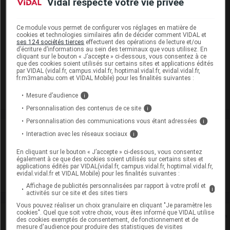
Vidal respecte votre vie privée
ACIDE ZOLEDRONIQUE ALTAN 4 mg/100 ml S perf
Ce module vous permet de configurer vos réglages en matière de
Poche/100ml
cookies et technologies similaires afin de décider comment VIDAL et
ses 124 sociétés tierces
effectuent des opérations de lecture et/ou
Cip :
3400930152027
d’écriture d’informations au sein des terminaux que vous utilisez. En
Modalités de conservation : Avant ouverture : < 30° durant
cliquant sur le bouton « J’accepte » ci-dessous, vous consentez à ce
que des cookies soient utilisés sur certains sites et applications édités
30 mois
par VIDAL (vidal.fr, campus.vidal.fr, hoptimal.vidal.fr, evidal.vidal.fr,
fr.m3manabu.com et VIDAL Mobile) pour les finalités suivantes :
Commercialisé
Mesure d’audience
i
Personnalisation des contenus de ce site
i
Personnalisation des communications vous étant adressées
i
Laboratoire
Interaction avec les réseaux sociaux
i
En cliquant sur le bouton « J’accepte » ci-dessous, vous consentez
Ethypharm
également à ce que des cookies soient utilisés sur certains sites et
applications édités par VIDAL(vidal.fr, campus.vidal.fr, hoptimal.vidal.fr,
evidal.vidal.fr et VIDAL Mobile) pour les finalités suivantes :
Voir la fiche laboratoire
Affichage de publicités personnalisées par rapport à votre profil et
i
activités sur ce site et des sites tiers
Vous pouvez réaliser un choix granulaire en cliquant "Je paramètre les
cookies". Quel que soit votre choix, vous êtes informé que VIDAL utilise
Rein
des cookies exemptés de consentement, de fonctionnement et de
mesure d'audience pour produire des statistiques de visites