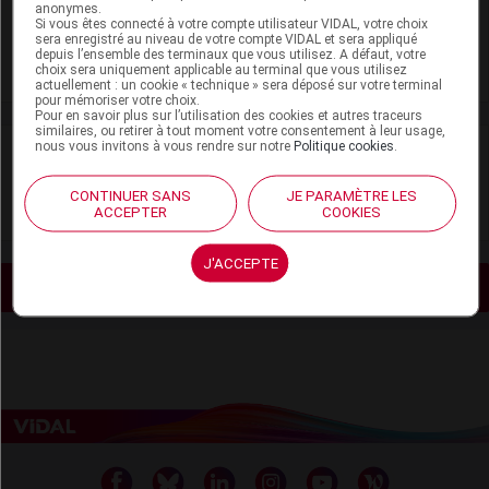
anonymes.
Adaptation de posologie
Si vous êtes connecté à votre compte utilisateur VIDAL, votre choix
sera enregistré au niveau de votre compte VIDAL et sera appliqué
depuis l’ensemble des terminaux que vous utilisez. A défaut, votre
Toxicité rénale
choix sera uniquement applicable au terminal que vous utilisez
actuellement : un cookie « technique » sera déposé sur votre terminal
pour mémoriser votre choix.
Pour en savoir plus sur l’utilisation des cookies et autres traceurs
similaires, ou retirer à tout moment votre consentement à leur usage,
nous vous invitons à vous rendre sur notre
Politique cookies
.
VIDAL Recos
CONTINUER SANS
JE PARAMÈTRE LES
Hypercalcémie
ACCEPTER
COOKIES
J'ACCEPTE
Voir les actualités liées