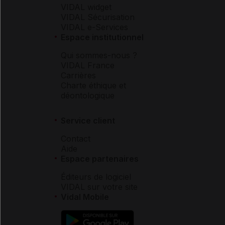
VIDAL widget
VIDAL Sécurisation
VIDAL e-Services
Espace institutionnel
Qui sommes-nous ?
VIDAL France
Carrières
Charte éthique et
déontologique
Service client
Contact
Aide
Espace partenaires
Éditeurs de logiciel
VIDAL sur votre site
Vidal Mobile