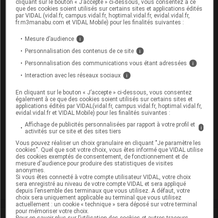
cliquant sur le bouton « J’accepte » ci-dessous, vous consentez à ce
que des cookies soient utilisés sur certains sites et applications édités
Cip :
3400930213865
par VIDAL (vidal.fr, campus.vidal.fr, hoptimal.vidal.fr, evidal.vidal.fr,
fr.m3manabu.com et VIDAL Mobile) pour les finalités suivantes :
Modalités de conservation : Avant ouverture : < 25° durant
24 mois (Conserver à l'abri de la lumière, Conserver dans
Mesure d’audience
i
son emballage)
Personnalisation des contenus de ce site
i
Commercialisé
Personnalisation des communications vous étant adressées
i
Interaction avec les réseaux sociaux
i
ACIDE FOLIQUE VIATRIS 5 mg Cpr Plq/20
En cliquant sur le bouton « J’accepte » ci-dessous, vous consentez
également à ce que des cookies soient utilisés sur certains sites et
Remplacé par ACIDE FOLIQUE VIATRIS 5 mg Cpr Plq
applications édités par VIDAL(vidal.fr, campus.vidal.fr, hoptimal.vidal.fr,
evidal.vidal.fr et VIDAL Mobile) pour les finalités suivantes :
PVC/PVDC/Alu/20
Affichage de publicités personnalisées par rapport à votre profil et
Cip :
3400927841934
i
activités sur ce site et des sites tiers
Modalités de conservation : Avant ouverture : < 25° durant
Vous pouvez réaliser un choix granulaire en cliquant "Je paramètre les
24 mois (Conserver à l'abri de la lumière, Conserver dans
cookies". Quel que soit votre choix, vous êtes informé que VIDAL utilise
des cookies exemptés de consentement, de fonctionnement et de
son emballage)
mesure d'audience pour produire des statistiques de visites
anonymes.
Commercialisé
Si vous êtes connecté à votre compte utilisateur VIDAL, votre choix
sera enregistré au niveau de votre compte VIDAL et sera appliqué
depuis l’ensemble des terminaux que vous utilisez. A défaut, votre
choix sera uniquement applicable au terminal que vous utilisez
actuellement : un cookie « technique » sera déposé sur votre terminal
pour mémoriser votre choix.
Pour en savoir plus sur l’utilisation des cookies et autres traceurs