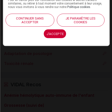
Laboratoire
similaires, ou retirer à tout moment votre consentement à leur usage,
nous vous invitons à vous rendre sur notre
Politique cookies
.
Viatris Santé
CONTINUER SANS
JE PARAMÈTRE LES
ACCEPTER
COOKIES
Voir la fiche laboratoire
J'ACCEPTE
Rein
Adaptation de posologie
Toxicité rénale
VIDAL Recos
Anémie hémolytique auto-immune de l'enfant
Grossesse (suivi de)