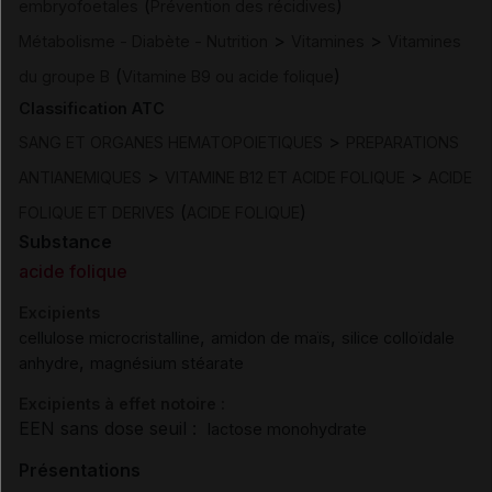
(
)
embryofoetales
Prévention des récidives
>
>
Métabolisme - Diabète - Nutrition
Vitamines
Vitamines
(
)
du groupe B
Vitamine B9 ou acide folique
Classification ATC
>
SANG ET ORGANES HEMATOPOIETIQUES
PREPARATIONS
>
>
ANTIANEMIQUES
VITAMINE B12 ET ACIDE FOLIQUE
ACIDE
(
)
FOLIQUE ET DERIVES
ACIDE FOLIQUE
Substance
acide folique
Excipients
,
,
cellulose microcristalline
amidon de maïs
silice colloïdale
,
anhydre
magnésium stéarate
Excipients à effet notoire :
EEN sans dose seuil :
lactose monohydrate
Présentations