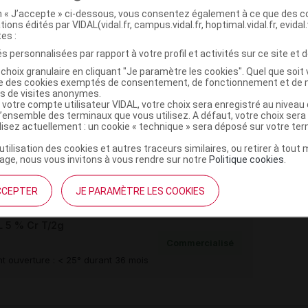
on « J’accepte » ci-dessous, vous consentez également à ce que des co
,
,
,
de
macrogol glycérides stéariques
diméticone
eau
tions édités par VIDAL(vidal.fr, campus.vidal.fr, hoptimal.vidal.fr, evidal.
tes :
s personnalisées par rapport à votre profil et activités sur ce site et d
choix granulaire en cliquant "Je paramètre les cookies". Quel que soit 
èneglycol
ise des cookies exemptés de consentement, de fonctionnement et de 
es de visites anonymes.
cétylique
 votre compte utilisateur VIDAL, votre choix sera enregistré au nivea
l’ensemble des terminaux que vous utilisez. A défaut, votre choix ser
ilisez actuellement : un cookie « technique » sera déposé sur votre te
’utilisation des cookies et autres traceurs similaires, ou retirer à tou
 5 % Cr Fl/2g
ge, nous vous invitons à vous rendre sur notre
Politique cookies
.
Commercialisé
t ouverture : < 25° durant 30 mois
CCEPTER
JE PARAMÈTRE LES COOKIES
 5 % Cr T/2g
Commercialisé
t ouverture : < 25° durant 36 mois