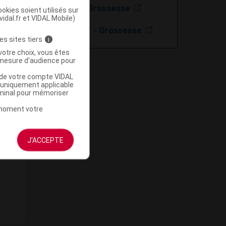
Aciclovir - Grossesse
okies soient utilisés sur
vidal.fr et VIDAL Mobile)
Valaciclovir - Grossesse
es sites tiers
i
votre choix, vous êtes
mesure d'audience pour
u de votre compte VIDAL
a uniquement applicable
rminal pour mémoriser
t moment votre
J'ACCEPTE