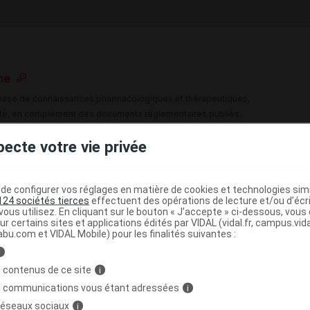
me
e base de connaissances pharmacologiques et thérapeutiques,
té, en complément des documents réglementaires publiés.
pecte votre vie privée
peutique VIDAL
(
)
 locaux
Aciclovir
e configurer vos réglages en matière de cookies et technologies simil
124 sociétés tierces
effectuent des opérations de lecture et/ou d’écr
>
UES
ANTIBIOTIQUES ET CHIMIOTHERAPIE A USAGE
ous utilisez. En cliquant sur le bouton « J’accepte » ci-dessous, vou
ur certains sites et applications édités par VIDAL (vidal.fr, campus.vidal.
>
ERAPIE A USAGE TOPIQUE
ANTIVIRAUX
abu.com et VIDAL Mobile) pour les finalités suivantes :
i
 contenus de ce site
i
s communications vous étant adressées
i
 réseaux sociaux
i