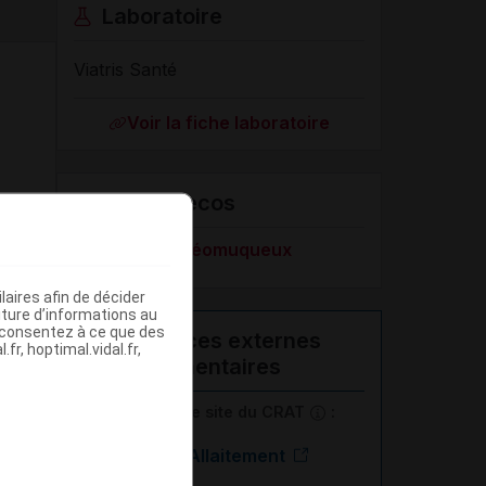
Laboratoire
Viatris Santé
Voir la fiche laboratoire
VIDAL Recos
Herpès cutanéomuqueux
aires afin de décider
iture d’informations au
s consentez à ce que des
Ressources externes
fr, hoptimal.vidal.fr,
complémentaires
En savoir plus le site du CRAT
:
Aciclovir - Allaitement