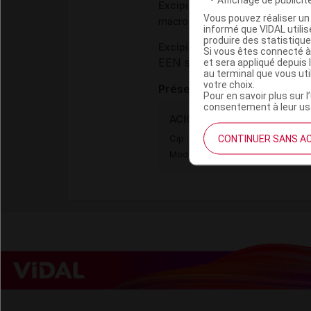
Excipients
Vous pouvez réaliser un 
macrogol glycérides stéariques
informé que VIDAL util
produire des statistiqu
Excipients à effet notoire :
Si vous êtes connecté à
EEN sans dose seuil :
et sera appliqué depuis 
alcool 
au terminal que vous ut
votre choix.
Présentation
Pour en savoir plus sur l
consentement à leur usa
ACICLOVIR CRISTERS CONSE
Cip :
CONTINUER SANS A
3400936392922
Modalités de conservation : Avan