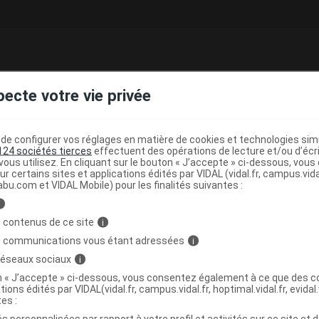
me
pecte votre vie privée
e base de connaissances pharmacologiques et thérapeutiques,
té, en complément des documents réglementaires publiés.
e configurer vos réglages en matière de cookies et technologies simil
peutique VIDAL
124 sociétés tierces
effectuent des opérations de lecture et/ou d’écr
ous utilisez. En cliquant sur le bouton « J’accepte » ci-dessous, vou
(
)
 locaux
Aciclovir
ur certains sites et applications édités par VIDAL (vidal.fr, campus.vidal.
abu.com et VIDAL Mobile) pour les finalités suivantes :
i
>
UES
ANTIBIOTIQUES ET CHIMIOTHERAPIE A USAGE
 contenus de ce site
i
>
ERAPIE A USAGE TOPIQUE
ANTIVIRAUX
s communications vous étant adressées
i
 réseaux sociaux
i
on « J’accepte » ci-dessous, vous consentez également à ce que des co
tions édités par VIDAL(vidal.fr, campus.vidal.fr, hoptimal.vidal.fr, evidal.
tes :
s personnalisées par rapport à votre profil et activités sur ce site et d