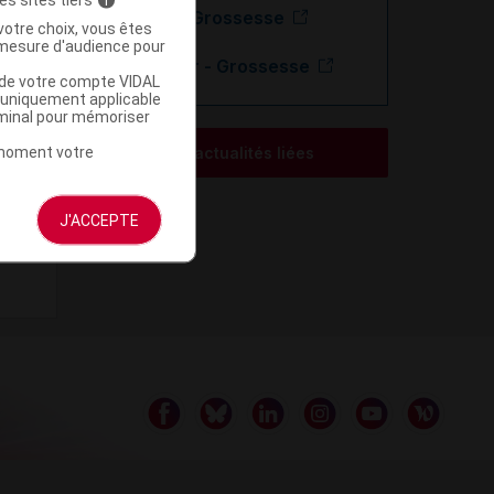
Aciclovir - Grossesse
votre choix, vous êtes
mesure d'audience pour
Valaciclovir - Grossesse
u de votre compte VIDAL
a uniquement applicable
rminal pour mémoriser
t moment votre
Voir les actualités liées
J'ACCEPTE