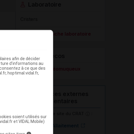
Laboratoire
Cristers
Voir la fiche laboratoire
VIDAL Recos
aires afin de décider
iture d’informations au
s consentez à ce que des
Herpès cutanéomuqueux
fr, hoptimal.vidal.fr,
Ressources externes
complémentaires
En savoir plus le site du CRAT
:
okies soient utilisés sur
vidal.fr et VIDAL Mobile)
Aciclovir - Allaitement
es sites tiers
i