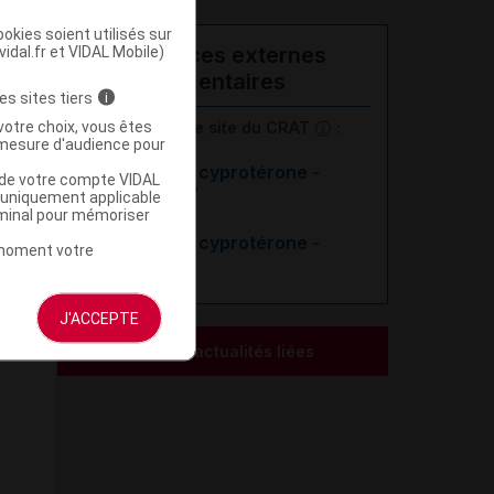
okies soient utilisés sur
vidal.fr et VIDAL Mobile)
Ressources externes
complémentaires
es sites tiers
i
votre choix, vous êtes
En savoir plus le site du CRAT
:
mesure d'audience pour
Acétate de cyprotérone -
u de votre compte VIDAL
Allaitement
a uniquement applicable
rminal pour mémoriser
Acétate de cyprotérone -
t moment votre
Grossesse
J'ACCEPTE
Voir les actualités liées