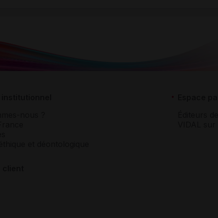
institutionnel
Espace pa
mmes-nous ?
Éditeurs de
France
VIDAL sur 
es
éthique et déontologique
 client