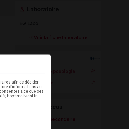
Laboratoire
EG Labo
Voir la fiche laboratoire
Rein
Adaptation de posologie
aires afin de décider
Toxicité rénale
iture d’informations au
s consentez à ce que des
fr, hoptimal.vidal.fr,
VIDAL Recos
Aménorrhée secondaire