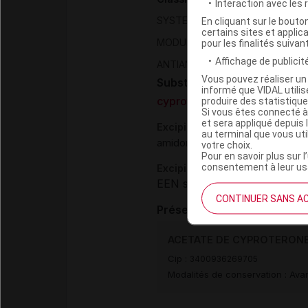
Interaction avec les
SYSTEME GENITO URINAIRE ET
En cliquant sur le bout
certains sites et applica
MODULATEURS DE LA FONCTION
pour les finalités suivan
Affichage de publicité
ANTIANDROGENES NON ASSOCI
Vous pouvez réaliser un 
Substance
informé que VIDAL util
cyprotérone acétate
produire des statistiqu
Si vous êtes connecté à
et sera appliqué depuis 
Excipients
au terminal que vous ut
,
amidon de maïs
silice colloïda
votre choix.
Pour en savoir plus sur l
consentement à leur usa
Excipients à effet notoire :
EEN sans dose seuil :
lactos
CONTINUER SANS A
Présentation
ACETATE DE CYPROTERONE 
Cip :
3400936269705
Modalités de conservation : Avan