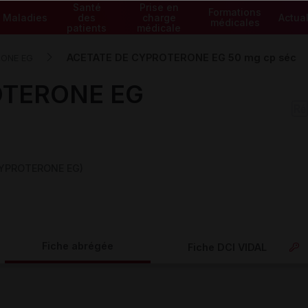
Santé
Prise en
Formations
Maladies
des
charge
Actual
médicales
patients
médicale
ACETATE DE CYPROTERONE EG 50 mg cp séc
RONE EG
OTERONE EG
CYPROTERONE EG)
Fiche abrégée
Fiche DCI VIDAL