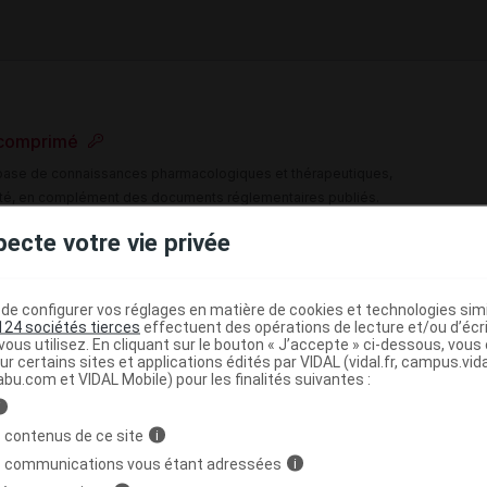
 comprimé
e base de connaissances pharmacologiques et thérapeutiques,
té, en complément des documents réglementaires publiés.
pecte votre vie privée
peutique VIDAL
>
>
Antinéoplasiques
Hormonothérapie
Antihormones
e configurer vos réglages en matière de cookies et technologies simil
(
)
s
Cyprotérone
124 sociétés tierces
effectuent des opérations de lecture et/ou d’écr
ous utilisez. En cliquant sur le bouton « J’accepte » ci-dessous, vou
(
)
oie générale
Cyprotérone
ur certains sites et applications édités par VIDAL (vidal.fr, campus.vidal.
abu.com et VIDAL Mobile) pour les finalités suivantes :
(
de l'axe hypophyso-gonadique
Antiandrogène :
i
 contenus de ce site
i
>
(
)
 de la prostate
Antiandrogènes
Cyprotérone
s communications vous étant adressées
i