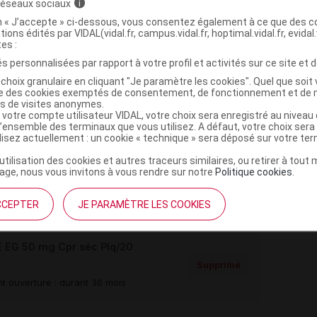
 réseaux sociaux
i
>
 HORMONES SEXUELLES
HORMONES SEXUELLES ET
on « J’accepte » ci-dessous, vous consentez également à ce que des co
tions édités par VIDAL(vidal.fr, campus.vidal.fr, hoptimal.vidal.fr, evidal.
>
>
 GENITALE
ANTIANDROGENES
tes :
s personnalisées par rapport à votre profil et activités sur ce site et d
(
)
ES
CYPROTERONE
choix granulaire en cliquant "Je paramètre les cookies". Quel que soit 
ise des cookies exemptés de consentement, de fonctionnement et de 
es de visites anonymes.
 votre compte utilisateur VIDAL, votre choix sera enregistré au nivea
l’ensemble des terminaux que vous utilisez. A défaut, votre choix ser
ilisez actuellement : un cookie « technique » sera déposé sur votre te
,
,
le anhydre
povidone K 25
magnésium stéarate
’utilisation des cookies et autres traceurs similaires, ou retirer à tou
ge, nous vous invitons à vous rendre sur notre
Politique cookies
.
e monohydrate
CCEPTER
JE PARAMÈTRE LES COOKIES
EG 50 mg Cpr séc Plq/20
Supprimé
t ouverture : durant 36 mois