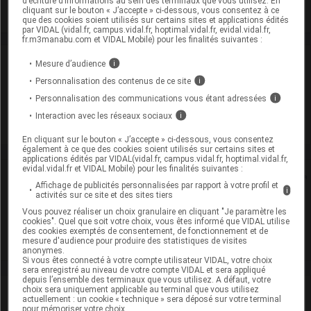
d’écriture d’informations au sein des terminaux que vous utilisez. En
cliquant sur le bouton « J’accepte » ci-dessous, vous consentez à ce
que des cookies soient utilisés sur certains sites et applications édités
par VIDAL (vidal.fr, campus.vidal.fr, hoptimal.vidal.fr, evidal.vidal.fr,
fr.m3manabu.com et VIDAL Mobile) pour les finalités suivantes :
Laboratoire
Mesure d’audience
i
Personnalisation des contenus de ce site
i
Teva Santé
Personnalisation des communications vous étant adressées
i
Interaction avec les réseaux sociaux
i
Voir la fiche laboratoire
En cliquant sur le bouton « J’accepte » ci-dessous, vous consentez
également à ce que des cookies soient utilisés sur certains sites et
applications édités par VIDAL(vidal.fr, campus.vidal.fr, hoptimal.vidal.fr,
evidal.vidal.fr et VIDAL Mobile) pour les finalités suivantes :
Rein
Affichage de publicités personnalisées par rapport à votre profil et
i
activités sur ce site et des sites tiers
Adaptation de posologie
Vous pouvez réaliser un choix granulaire en cliquant "Je paramètre les
cookies". Quel que soit votre choix, vous êtes informé que VIDAL utilise
des cookies exemptés de consentement, de fonctionnement et de
Toxicité rénale
mesure d'audience pour produire des statistiques de visites
anonymes.
Si vous êtes connecté à votre compte utilisateur VIDAL, votre choix
sera enregistré au niveau de votre compte VIDAL et sera appliqué
depuis l’ensemble des terminaux que vous utilisez. A défaut, votre
choix sera uniquement applicable au terminal que vous utilisez
VIDAL Recos
actuellement : un cookie « technique » sera déposé sur votre terminal
pour mémoriser votre choix.