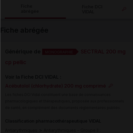
Copier l'url
Fiche
Fiche DCI
abrégée
VIDAL
Email
Fiche abrégée
Générique de
SECTRAL 200 mg
MONOGRAPHIE
cp pellic
Voir la Fiche DCI VIDAL :
Acébutolol (chlorhydrate) 200 mg comprimé
Les fiches DCI Vidal constituent une base de connaissances
pharmacologiques et thérapeutiques, proposée aux professionnels
de santé, en complément des documents réglementaires publiés.
Classification pharmacothérapeutique VIDAL
>
Antiarythmiques
Antiarythmiques - Groupe II :