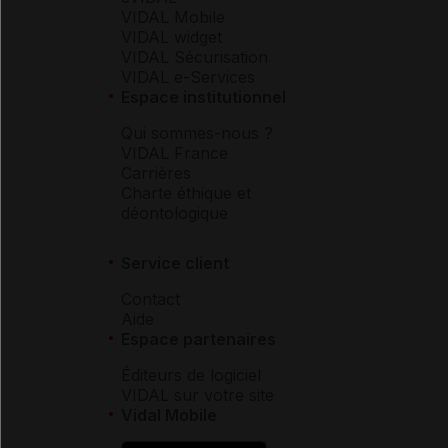
VIDAL Mobile
VIDAL widget
VIDAL Sécurisation
VIDAL e-Services
Espace institutionnel
Qui sommes-nous ?
VIDAL France
Carrières
Charte éthique et
déontologique
Service client
Contact
Aide
Espace partenaires
Éditeurs de logiciel
VIDAL sur votre site
Vidal Mobile