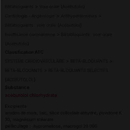
>
(
)
bêtabloquants
Voie orale
Acébutolol
>
>
Cardiologie - Angéiologie
Antihypertenseurs
(
)
Bêtabloquants : voie orale
Acébutolol
>
Insuffisance coronarienne
Bêtabloquants : voie orale
(
)
Acébutolol
Classification ATC
>
>
SYSTEME CARDIOVASCULAIRE
BETA-BLOQUANTS
>
BETA-BLOQUANTS
BETA-BLOQUANTS SELECTIFS
(
)
ACEBUTOLOL
Substance
acébutolol chlorhydrate
Excipients
,
,
,
amidon de maïs
talc
silice colloïdale anhydre
povidone K
,
30
magnésium stéarate
pelliculage :
,
hypromellose
macrogol 20 000