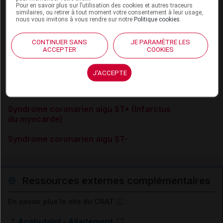
Pour en savoir plus sur l’utilisation des cookies et autres traceurs
Angor stable
similaires, ou retirer à tout moment votre consentement à leur usage,
nous vous invitons à vous rendre sur notre
Politique cookies
.
Fibrillation atriale
CONTINUER SANS
JE PARAMÈTRE LES
HTA (hypertension artérielle)
ACCEPTER
COOKIES
Post-infarctus
J'ACCEPTE
Risque cardiovasculaire : évaluation et prévention
Syndrome coronarien aigu ST+ (Infarctus
du myocarde)
Syndrome coronarien aigu ST-
Ressources externes complémentaires
En savoir plus le site du CRAT
:
Acébutolol - Allaitement