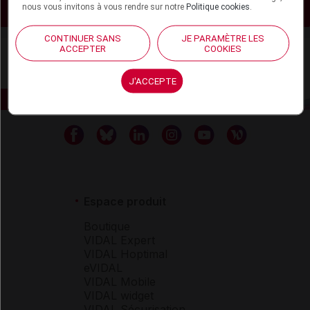
nous vous invitons à vous rendre sur notre
Politique cookies
.
Voir les actualités liées
CONTINUER SANS
JE PARAMÈTRE LES
ACCEPTER
COOKIES
J'ACCEPTE
Espace produit
Boutique
VIDAL Expert
VIDAL Hoptimal
eVIDAL
VIDAL Mobile
VIDAL widget
VIDAL Sécurisation