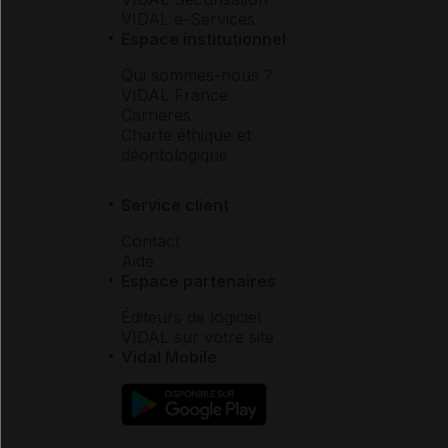
VIDAL e-Services
Espace institutionnel
Qui sommes-nous ?
VIDAL France
Carrières
Charte éthique et
déontologique
Service client
Contact
Aide
Espace partenaires
Éditeurs de logiciel
VIDAL sur votre site
Vidal Mobile