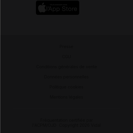
Presse
-
CGU
-
Conditions générales de vente
-
Données personnelles
-
Politique cookies
-
Mentions légales
Fréquentation certifiée par
l'ACPM/OJD
|
Copyright 2026 Vidal