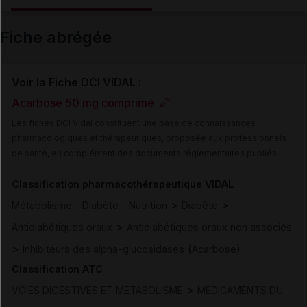
Email
Fiche abrégée
Voir la Fiche DCI VIDAL :
Acarbose 50 mg comprimé
Les fiches DCI Vidal constituent une base de connaissances
pharmacologiques et thérapeutiques, proposée aux professionnels
de santé, en complément des documents réglementaires publiés.
Classification pharmacothérapeutique VIDAL
>
>
Métabolisme - Diabète - Nutrition
Diabète
>
Antidiabétiques oraux
Antidiabétiques oraux non associés
>
(
)
Inhibiteurs des alpha-glucosidases
Acarbose
Classification ATC
>
VOIES DIGESTIVES ET METABOLISME
MEDICAMENTS DU