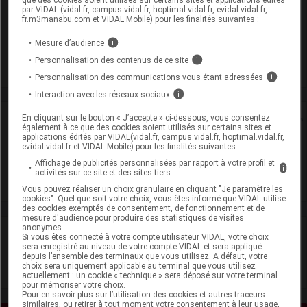
Laboratoire
par VIDAL (vidal.fr, campus.vidal.fr, hoptimal.vidal.fr, evidal.vidal.fr,
fr.m3manabu.com et VIDAL Mobile) pour les finalités suivantes :
Viatris Santé
Mesure d’audience
i
Personnalisation des contenus de ce site
i
Voir la fiche laboratoire
Personnalisation des communications vous étant adressées
i
Interaction avec les réseaux sociaux
i
Rein
En cliquant sur le bouton « J’accepte » ci-dessous, vous consentez
également à ce que des cookies soient utilisés sur certains sites et
applications édités par VIDAL(vidal.fr, campus.vidal.fr, hoptimal.vidal.fr,
evidal.vidal.fr et VIDAL Mobile) pour les finalités suivantes :
Adaptation de posologie
Affichage de publicités personnalisées par rapport à votre profil et
i
activités sur ce site et des sites tiers
Toxicité rénale
Vous pouvez réaliser un choix granulaire en cliquant "Je paramètre les
cookies". Quel que soit votre choix, vous êtes informé que VIDAL utilise
des cookies exemptés de consentement, de fonctionnement et de
mesure d'audience pour produire des statistiques de visites
anonymes.
VIDAL Recos
Si vous êtes connecté à votre compte utilisateur VIDAL, votre choix
sera enregistré au niveau de votre compte VIDAL et sera appliqué
depuis l’ensemble des terminaux que vous utilisez. A défaut, votre
Diabète de type 2
choix sera uniquement applicable au terminal que vous utilisez
actuellement : un cookie « technique » sera déposé sur votre terminal
pour mémoriser votre choix.
Pour en savoir plus sur l’utilisation des cookies et autres traceurs
similaires, ou retirer à tout moment votre consentement à leur usage,