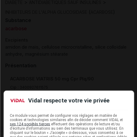
>
>
DIABETE
ANTIDIABETIQUES SAUF INSULINES
(
)
INHIBITEURS DE L'ALPHA GLUCOSIDASE
ACARBOSE
Substance
acarbose
Excipients
,
,
amidon de maïs
cellulose microcristalline
silice colloïdale
,
anhydre
magnésium stéarate
Présentation
ACARBOSE VIATRIS 50 mg Cpr Plq/90
Cip :
3400927611575
Modalités de conservation : Avant ouverture : < 25° durant
Vidal respecte votre vie privée
36 mois
Commercialisé
Ce module vous permet de configurer vos réglages en matière de
cookies et technologies similaires afin de décider comment VIDAL et
ses 124 sociétés tierces
effectuent des opérations de lecture et/ou
d’écriture d’informations au sein des terminaux que vous utilisez. En
cliquant sur le bouton « J’accepte » ci-dessous, vous consentez à ce
que des cookies soient utilisés sur certains sites et applications édités