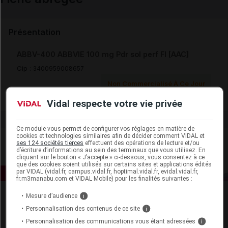
Email
Présentation
ABBV-400 ABBVIE 100 mg Pdr sol perf Fl [AAC]
Cip :
3400959008657
Non Commercialisé À Ce Jour
Vidal respecte votre vie privée
Ce module vous permet de configurer vos réglages en matière de
cookies et technologies similaires afin de décider comment VIDAL et
ses 124 sociétés tierces
effectuent des opérations de lecture et/ou
d’écriture d’informations au sein des terminaux que vous utilisez. En
cliquant sur le bouton « J’accepte » ci-dessous, vous consentez à ce
que des cookies soient utilisés sur certains sites et applications édités
par VIDAL (vidal.fr, campus.vidal.fr, hoptimal.vidal.fr, evidal.vidal.fr,
fr.m3manabu.com et VIDAL Mobile) pour les finalités suivantes :
Mesure d’audience
i
Personnalisation des contenus de ce site
i
Personnalisation des communications vous étant adressées
i