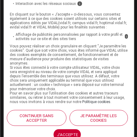
Interaction avec les réseaux sociaux
i
Espace produit
En cliquant sur le bouton « J’accepte » ci-dessous, vous consentez
également à ce que des cookies soient utilisés sur certains sites et
Boutique
applications édités par VIDAL(vidal.fr, campus.vidal.fr, hoptimal.vidal.fr,
evidal.vidal.fr et VIDAL Mobile) pour les finalités suivantes :
VIDAL Expert
Affichage de publicités personnalisées par rapport à votre profil et
VIDAL Hoptimal
i
activités sur ce site et des sites tiers
eVIDAL
Vous pouvez réaliser un choix granulaire en cliquant "Je paramètre les
VIDAL Mobile
cookies". Quel que soit votre choix, vous êtes informé que VIDAL utilise
VIDAL widget
des cookies exemptés de consentement, de fonctionnement et de
mesure d'audience pour produire des statistiques de visites
VIDAL Sécurisation
anonymes.
VIDAL e-Services
Si vous êtes connecté à votre compte utilisateur VIDAL, votre choix
Espace institutionnel
sera enregistré au niveau de votre compte VIDAL et sera appliqué
depuis l’ensemble des terminaux que vous utilisez. A défaut, votre
choix sera uniquement applicable au terminal que vous utilisez
Qui sommes-nous ?
actuellement : un cookie « technique » sera déposé sur votre terminal
VIDAL France
pour mémoriser votre choix.
Pour en savoir plus sur l’utilisation des cookies et autres traceurs
Carrières
similaires, ou retirer à tout moment votre consentement à leur usage,
Charte éthique et
nous vous invitons à vous rendre sur notre
Politique cookies
.
déontologique
CONTINUER SANS
JE PARAMÈTRE LES
ACCEPTER
COOKIES
Service client
Contact
J'ACCEPTE