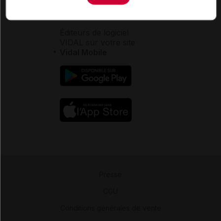
Aide
Espace partenaires
Éditeurs de logiciel
VIDAL sur votre site
Vidal Mobile
Presse
-
CGU
-
Conditions générales de vente
-