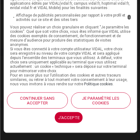
applications édités par VIDAL(vidal.fr, campus.vidal.fr, hoptimal.vidal.fr,
evidal.vidal.fr et VIDAL Mobile) pour les finalités suivantes :
Laboratoire
Affichage de publicités personnalisées par rapport à votre profil et
i
activités sur ce site et des sites tiers
Sandoz
Vous pouvez réaliser un choix granulaire en cliquant "Je paramètre les
cookies". Quel que soit votre choix, vous êtes informé que VIDAL utilise
des cookies exemptés de consentement, de fonctionnement et de
Voir la fiche laboratoire
mesure d'audience pour produire des statistiques de visites
anonymes.
Si vous êtes connecté à votre compte utilisateur VIDAL, votre choix
sera enregistré au niveau de votre compte VIDAL et sera appliqué
depuis l’ensemble des terminaux que vous utilisez. A défaut, votre
choix sera uniquement applicable au terminal que vous utilisez
Rein
actuellement : un cookie « technique » sera déposé sur votre terminal
pour mémoriser votre choix.
Pour en savoir plus sur l’utilisation des cookies et autres traceurs
Adaptation de posologie
similaires, ou retirer à tout moment votre consentement à leur usage,
nous vous invitons à vous rendre sur notre
Politique cookies
.
Toxicité rénale
CONTINUER SANS
JE PARAMÈTRE LES
ACCEPTER
COOKIES
VIDAL Recos
J'ACCEPTE
Antibiotiques, antiviraux (traitement par)