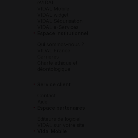
eVIDAL
VIDAL Mobile
VIDAL widget
VIDAL Sécurisation
VIDAL e-Services
Espace institutionnel
Qui sommes-nous ?
VIDAL France
Carrières
Charte éthique et
déontologique
Service client
Contact
Aide
Espace partenaires
Éditeurs de logiciel
VIDAL sur votre site
Vidal Mobile