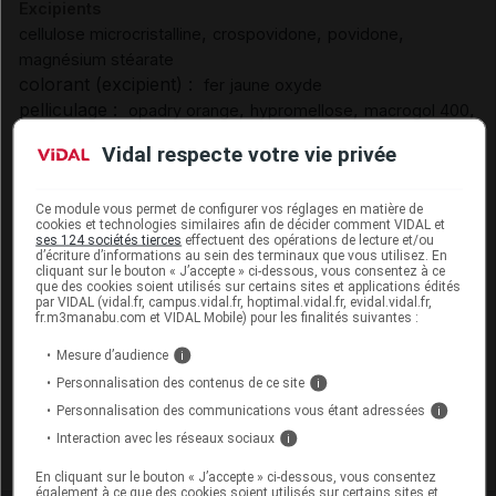
Excipients
,
,
,
cellulose microcristalline
crospovidone
povidone
magnésium stéarate
colorant (excipient) :
fer jaune oxyde
pelliculage :
,
,
,
opadry orange
hypromellose
macrogol 400
polysorbate 80
Vidal respecte votre vie privée
colorant (pelliculage) :
titane dioxyde
Excipients à effet notoire :
Ce module vous permet de configurer vos réglages en matière de
EEN sans dose seuil :
cookies et technologies similaires afin de décider comment VIDAL et
jaune orangé S laque aluminique
ses 124 sociétés tierces
effectuent des opérations de lecture et/ou
d’écriture d’informations au sein des terminaux que vous utilisez. En
Présentation
cliquant sur le bouton « J’accepte » ci-dessous, vous consentez à ce
que des cookies soient utilisés sur certains sites et applications édités
par VIDAL (vidal.fr, campus.vidal.fr, hoptimal.vidal.fr, evidal.vidal.fr,
ABACAVIR/LAMIVUDINE SANDOZ 600 mg/300 mg
fr.m3manabu.com et VIDAL Mobile) pour les finalités suivantes :
Cpr pell Plq/30
Mesure d’audience
i
Cip :
3400930083437
Personnalisation des contenus de ce site
i
Modalités de conservation : Avant ouverture : durant 24 mois
Personnalisation des communications vous étant adressées
i
Commercialisé
Interaction avec les réseaux sociaux
i
En cliquant sur le bouton « J’accepte » ci-dessous, vous consentez
également à ce que des cookies soient utilisés sur certains sites et