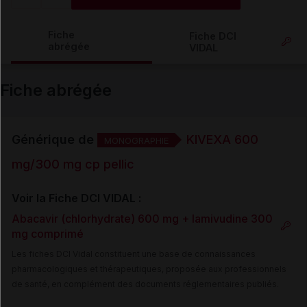
Copier l'url
Fiche
Fiche DCI
abrégée
VIDAL
Email
Fiche abrégée
Générique de
KIVEXA 600
MONOGRAPHIE
mg/300 mg cp pellic
Voir la Fiche DCI VIDAL :
Abacavir (chlorhydrate) 600 mg + lamivudine 300
mg comprimé
Les fiches DCI Vidal constituent une base de connaissances
pharmacologiques et thérapeutiques, proposée aux professionnels
de santé, en complément des documents réglementaires publiés.