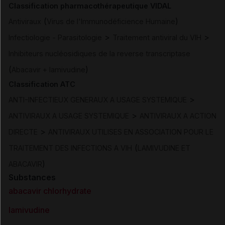
Classification pharmacothérapeutique VIDAL
(
)
Antiviraux
Virus de l'Immunodéficience Humaine
>
>
Infectiologie - Parasitologie
Traitement antiviral du VIH
Inhibiteurs nucléosidiques de la reverse transcriptase
(
)
Abacavir + lamivudine
Classification ATC
>
ANTI-INFECTIEUX GENERAUX A USAGE SYSTEMIQUE
>
ANTIVIRAUX A USAGE SYSTEMIQUE
ANTIVIRAUX A ACTION
>
DIRECTE
ANTIVIRAUX UTILISES EN ASSOCIATION POUR LE
(
TRAITEMENT DES INFECTIONS A VIH
LAMIVUDINE ET
)
ABACAVIR
Substances
abacavir chlorhydrate
lamivudine