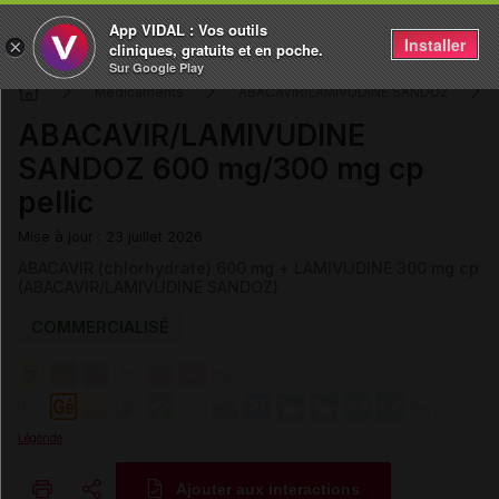
App VIDAL : Vos outils
Installer
×
cliniques, gratuits et en poche.
Sur Google Play
Médicaments
ABACAVIR/LAMIVUDINE SANDOZ
ABACAVIR/LAMIVUDINE
SANDOZ 600 mg/300 mg cp
pellic
Mise à jour : 23 juillet 2026
ABACAVIR (chlorhydrate) 600 mg + LAMIVUDINE 300 mg cp
(ABACAVIR/LAMIVUDINE SANDOZ)
COMMERCIALISÉ
Légende
Ajouter aux interactions