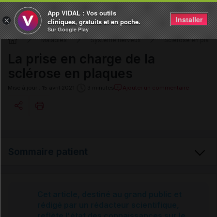
App VIDAL : Vos outils
Installer
×
cliniques, gratuits et en poche.
Sur Google Play
Maladies
Système nerveux
Sclérose en plaqu
La prise en charge de la
sclérose en plaques
Ajouter un commentaire
Mise à jour : 15 avril 2021
3 minutes
Copier l'url
Sommaire patient
Email
Sclérose en plaques
Cet article, destiné au grand public et
rédigé par un rédacteur scientifique,
reflète l'état des connaissances sur le