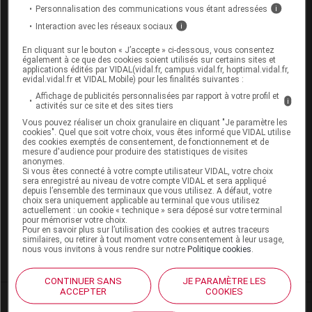
contre-indications propres au patient. Dans les clubs
Personnalisation des communications vous étant adressées
i
qui proposent ces disciplines, des éducateurs formés
Interaction avec les réseaux sociaux
i
à la pratique du sport santé sont chargés de définir
En cliquant sur le bouton « J’accepte » ci-dessous, vous consentez
des protocoles de remise en forme et d’entraînement
également à ce que des cookies soient utilisés sur certains sites et
adaptés à chaque cas particulier. Les frais engagés,
applications édités par VIDAL(vidal.fr, campus.vidal.fr, hoptimal.vidal.fr,
evidal.vidal.fr et VIDAL Mobile) pour les finalités suivantes :
souvent modestes, sont parfois pris en charge par les
Affichage de publicités personnalisées par rapport à votre profil et
assurances complémentaires (« mutuelles ») ou les
i
activités sur ce site et des sites tiers
mairies / départements.
Vous pouvez réaliser un choix granulaire en cliquant "Je paramètre les
cookies". Quel que soit votre choix, vous êtes informé que VIDAL utilise
Les patients qui ont recours à ces activités adaptées
des cookies exemptés de consentement, de fonctionnement et de
mesure d'audience pour produire des statistiques de visites
témoignent de bénéfices physiques (par exemple sur
anonymes.
l’autonomie et l’endurance), mais également de
Si vous êtes connecté à votre compte utilisateur VIDAL, votre choix
sera enregistré au niveau de votre compte VIDAL et sera appliqué
bénéfices psychosociaux (lutte contre l’isolement,
depuis l’ensemble des terminaux que vous utilisez. A défaut, votre
meilleure image de soi).
choix sera uniquement applicable au terminal que vous utilisez
actuellement : un cookie « technique » sera déposé sur votre terminal
pour mémoriser votre choix.
Pour en savoir plus sur l’utilisation des cookies et autres traceurs
similaires, ou retirer à tout moment votre consentement à leur usage,
Chez la femme enceinte
Traitements actuels
nous vous invitons à vous rendre sur notre
Politique cookies
.
CONTINUER SANS
JE PARAMÈTRE LES
ACCEPTER
COOKIES