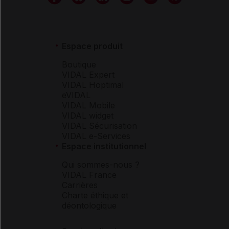
Espace produit
Boutique
VIDAL Expert
VIDAL Hoptimal
eVIDAL
VIDAL Mobile
VIDAL widget
VIDAL Sécurisation
VIDAL e-Services
Espace institutionnel
Qui sommes-nous ?
VIDAL France
Carrières
Charte éthique et
déontologique