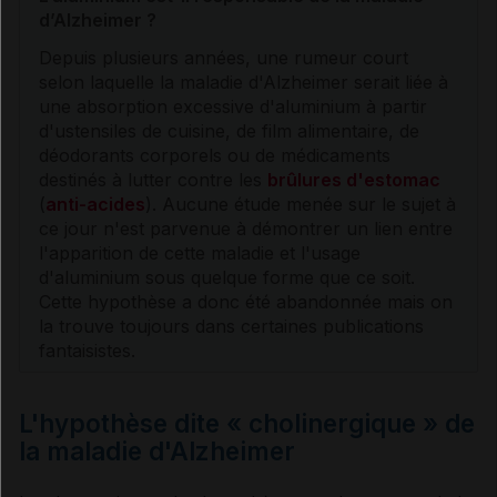
d’
Alzheimer
?
Depuis plusieurs années, une rumeur court
selon laquelle la maladie d'
Alzheimer
serait liée à
une absorption excessive d'aluminium à partir
d'ustensiles de cuisine, de film alimentaire, de
déodorants corporels ou de médicaments
destinés à lutter contre les
brûlures d'estomac
(
anti-acides
). Aucune étude menée sur le sujet à
ce jour n'est parvenue à démontrer un lien entre
l'apparition de cette maladie et l'usage
d'aluminium sous quelque forme que ce soit.
Cette hypothèse a donc été abandonnée mais on
la trouve toujours dans certaines publications
fantaisistes.
L'hypothèse dite « cholinergique » de
la maladie d'Alzheimer