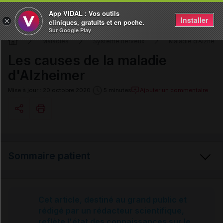
App VIDAL : Vos outils
Installer
×
cliniques, gratuits et en poche.
Sur Google Play
Maladies
Système nerveux
Maladie d'Alzheim
Les causes de la maladie
d'Alzheimer
Ajouter un commentaire
Mise à jour : 20 octobre 2020
5 minutes
Copier l'url
Sommaire patient
Email
Maladie d’Alzheimer
Cet article, destiné au grand public et
rédigé par un rédacteur scientifique,
reflète l'état des connaissances sur le