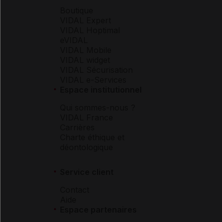
Boutique
VIDAL Expert
VIDAL Hoptimal
eVIDAL
VIDAL Mobile
VIDAL widget
VIDAL Sécurisation
VIDAL e-Services
Espace institutionnel
Qui sommes-nous ?
VIDAL France
Carrières
Charte éthique et
déontologique
Service client
Contact
Aide
Espace partenaires