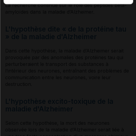
La recherche continue sur le rôle des peptides béta-
amyloïdes dans la maladie d’
Alzheimer
.
L'hypothèse dite « de la protéine tau
» de la maladie d'Alzheimer
Dans cette hypothèse, la maladie d’
Alzheimer
serait
provoquée par des anomalies des protéines tau qui
perturberaient le transport des substances à
l’intérieur des
neurones
, entraînant des problèmes de
communication entre les
neurones
, voire leur
destruction.
L'hypothèse excito-toxique de la
maladie d'Alzheimer
Selon cette hypothèse, la mort des
neurones
observée lors de la maladie d’
Alzheimer
serait liée à