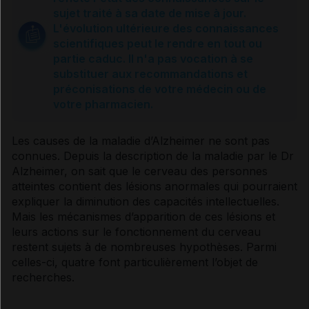
Symptômes
sujet traité à sa date de mise à jour.
L'évolution ultérieure des connaissances
scientifiques peut le rendre en tout ou
Stades de la maladie
partie caduc. Il n'a pas vocation à se
substituer aux recommandations et
préconisations de votre médecin ou de
Causes
votre pharmacien.
Les causes de la maladie d’
Alzheimer
ne sont pas
Diagnostic
connues. Depuis la description de la maladie par le Dr
Alzheimer
, on sait que le cerveau des personnes
atteintes contient des lésions anormales qui pourraient
Prévention
expliquer la diminution des capacités intellectuelles.
Mais les mécanismes d’apparition de ces lésions et
leurs actions sur le fonctionnement du cerveau
Prise en charge
restent sujets à de nombreuses hypothèses. Parmi
celles-ci, quatre font particulièrement l’objet de
recherches.
Traitements psychosociaux