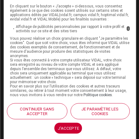
En cliquant sur le bouton « J’accepte » ci-dessous, vous consentez
le
gène
qui permet la fabrication des peptides
également à ce que des cookies soient utilisés sur certains sites et
applications édités par VIDAL(vidal.fr, campus.vidal.fr, hoptimal.vidal.fr,
béta-amyloïdes se trouve sur le chromosome
evidal.vidal.fr et VIDAL Mobile) pour les finalités suivantes :
21 et les personnes trisomiques (qui possèdent
Affichage de publicités personnalisées par rapport à votre profil et
i
trois copies de ce
gène
au lieu de deux) ont
activités sur ce site et des sites tiers
tendance à développer une maladie d’
Alzheimer
Vous pouvez réaliser un choix granulaire en cliquant "Je paramètre les
cookies". Quel que soit votre choix, vous êtes informé que VIDAL utilise
précoce (vers l’âge de 40 ans) ;
des cookies exemptés de consentement, de fonctionnement et de
le
gène
le plus souvent associé avec l’apparition
mesure d'audience pour produire des statistiques de visites
anonymes.
d’une maladie d’
Alzheimer
(ApoE4, présent
Si vous êtes connecté à votre compte utilisateur VIDAL, votre choix
chez 60 % des patients) provoque une
sera enregistré au niveau de votre compte VIDAL et sera appliqué
depuis l’ensemble des terminaux que vous utilisez. A défaut, votre
accumulation de peptides béta-amyloïdes dans
choix sera uniquement applicable au terminal que vous utilisez
le cerveau bien avant l’apparition des premiers
actuellement : un cookie « technique » sera déposé sur votre terminal
pour mémoriser votre choix.
symptômes
.
Pour en savoir plus sur l’utilisation des cookies et autres traceurs
similaires, ou retirer à tout moment votre consentement à leur usage,
nous vous invitons à vous rendre sur notre
Politique cookies
.
Récemment, des chercheurs ont découvert qu’un
fragment de peptides béta-amyloïdes (appelé N-APP)
CONTINUER SANS
JE PARAMÈTRE LES
est capable de provoquer la mort des
neurones
, un
ACCEPTER
COOKIES
phénomène normal dans le développement du
cerveau pendant la petite enfance (lorsque le cerveau
J'ACCEPTE
s’organise en éliminant les connections inutiles) mais
qui se « réveillerait » pendant la maladie d’
Alzheimer
.