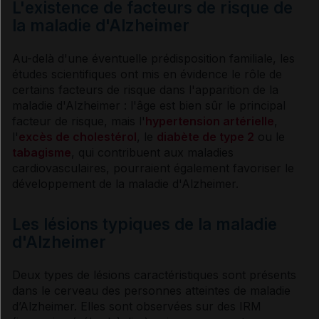
L'existence de facteurs de risque de
Activité physique adaptée
la maladie d'Alzheimer
Au-delà d'une éventuelle prédisposition familiale, les
Traitements médicamenteux
études scientifiques ont mis en évidence le rôle de
certains facteurs de risque dans l'apparition de la
maladie d'
Alzheimer
: l'âge est bien sûr le principal
Aider les proches
facteur de risque, mais l'
hypertension artérielle
,
l'
excès de cholestérol
, le
diabète de type 2
ou le
tabagisme
, qui contribuent aux maladies
Sources et références
cardiovasculaires, pourraient également favoriser le
développement de la maladie d'
Alzheimer
.
Les lésions typiques de la maladie
d'Alzheimer
Deux types de lésions caractéristiques sont présents
dans le cerveau des personnes atteintes de maladie
d’
Alzheimer
. Elles sont observées sur des
IRM