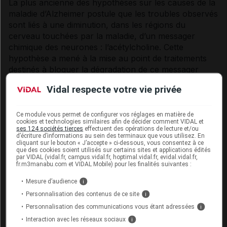
La plus ancienne des hypothèses sur les causes de la
maladie d’
Alzheimer
postule que les troubles observés
sont liés à une diminution, dans les régions du
cerveau touchées par la maladie, d’un messager
chimique des
neurones
: l’
acétylcholine
. Cette
hypothèse a mené à la mise au point de traitements
destinés à bloquer la dégradation de ce messager
pour en augmenter la concentration dans le cerveau.
Vidal respecte votre vie privée
Malheureusement, ces traitements sont assez peu
efficaces et provoquent des
effets indésirables
gênants.
Ce module vous permet de configurer vos réglages en matière de
cookies et technologies similaires afin de décider comment VIDAL et
ses 124 sociétés tierces
effectuent des opérations de lecture et/ou
d’écriture d’informations au sein des terminaux que vous utilisez. En
L'hypothèse dite « amyloïde » de la
cliquant sur le bouton « J’accepte » ci-dessous, vous consentez à ce
que des cookies soient utilisés sur certains sites et applications édités
maladie d'Alzheimer
par VIDAL (vidal.fr, campus.vidal.fr, hoptimal.vidal.fr, evidal.vidal.fr,
fr.m3manabu.com et VIDAL Mobile) pour les finalités suivantes :
Selon cette hypothèse, le dépôt des plaques
Mesure d’audience
i
amyloïdes provoque le mauvais fonctionnement des
Personnalisation des contenus de ce site
i
neurones
(directement ou du fait de l’
inflammation
Personnalisation des communications vous étant adressées
i
occasionnée). Les observations qui sous-tendent cette
Interaction avec les réseaux sociaux
i
hypothèse sont essentiellement de deux types :