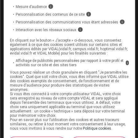
muté. Dans ce cas, le risque, pour les parents, de
Mesure d’audience
i
donner naissance à un autre enfant atteint est
Personnalisation des contenus de ce site
i
identique à celui de tout couple non porteur de copies
Personnalisation des communications vous étant adressées
i
mutées de SMN1, c’est-à-dire extrêmement réduit.
Interaction avec les réseaux sociaux
i
En cliquant sur le bouton « J’accepte » ci-dessous, vous consentez
Peut-on prévenir les amyotrophies
également à ce que des cookies soient utilisés sur certains sites et
spinales proximales ?
applications édités par VIDAL(vidal.fr, campus.vidal.fr, hoptimal.vidal.fr,
evidal.vidal.fr et VIDAL Mobile) pour les finalités suivantes :
Affichage de publicités personnalisées par rapport à votre profil et
i
Les parents qui ont eu un enfant atteint d’amyotrophie
activités sur ce site et des sites tiers
spinale proximale, ou les couples qui sont chacun
Vous pouvez réaliser un choix granulaire en cliquant "Je paramètre les
cookies". Quel que soit votre choix, vous êtes informé que VIDAL utilise
porteur d’une copie défectueuse de SMN1, peuvent
des cookies exemptés de consentement, de fonctionnement et de
néanmoins s’assurer que leur futur enfant ne sera
mesure d'audience pour produire des statistiques de visites
anonymes.
pas atteint de la maladie. Pour cela, il faut
rechercher
Si vous êtes connecté à votre compte utilisateur VIDAL, votre choix
une éventuelle anomalie génétique chez l’embryon
.
sera enregistré au niveau de votre compte VIDAL et sera appliqué
depuis l’ensemble des terminaux que vous utilisez. A défaut, votre
Trois méthodes existent :
choix sera uniquement applicable au terminal que vous utilisez
actuellement : un cookie « technique » sera déposé sur votre terminal
pour mémoriser votre choix.
L’
amniocentèse
permet d’examiner les cellules
Pour en savoir plus sur l’utilisation des cookies et autres traceurs
embryonnaires flottant dans le liquide entourant
similaires, ou retirer à tout moment votre consentement à leur usage,
nous vous invitons à vous rendre sur notre
Politique cookies
.
l’embryon (le
liquide amniotique
) afin de
rechercher l’anomalie du
gène
SMN1. Le