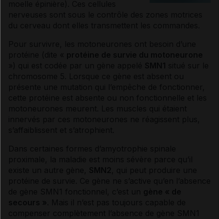
moelle épinière
). Ces cellules
nerveuses sont sous le contrôle des zones motrices
du cerveau dont elles transmettent les commandes.
Pour survivre, les motoneurones ont besoin d’une
protéine (dite «
protéine de survie du motoneurone
») qui est codée par un
gène
appelé
SMN1
situé sur le
chromosome 5. Lorsque ce
gène
est absent ou
présente une mutation qui l’empêche de fonctionner,
cette protéine est absente ou non fonctionnelle et les
motoneurones meurent. Les muscles qui étaient
innervés par ces motoneurones ne réagissent plus,
s’affaiblissent et s’atrophient.
Dans certaines formes d’amyotrophie spinale
proximale, la maladie est moins sévère parce qu’il
existe un autre
gène
,
SMN2
, qui peut produire une
protéine de survie. Ce
gène
ne s’active qu’en l’absence
de
gène
SMN1
fonctionnel
, c’est un
gène
« de
secours »
. Mais il n’est pas toujours capable de
compenser complètement l’absence de
gène
SMN1