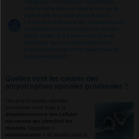
rédigé par un rédacteur scientifique,
reflète l'état des connaissances sur le
Différents types
sujet traité à sa date de mise à jour.
L'évolution ultérieure des connaissances
scientifiques peut le rendre en tout ou
Causes et transmission
partie caduc. Il n'a pas vocation à se
substituer aux recommandations et
préconisations de votre médecin ou de
Diagnostic
votre pharmacien.
Traitements
Quelles sont les causes des
amyotrophies spinales proximales ?
Mieux vivre avec
Les amyotrophies spinales
proximales sont dues à la
dégénérescence des cellules
Sources et références
nerveuses qui stimulent les
muscles
(appelées «
motoneurones
» et situées dans la