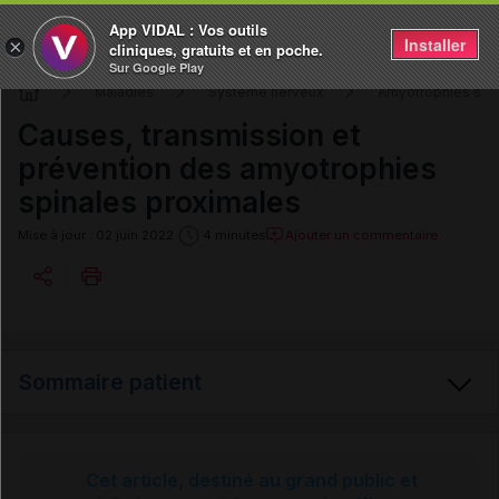
App VIDAL : Vos outils
Installer
×
cliniques, gratuits et en poche.
Sur Google Play
Maladies
Système nerveux
Amyotrophies spin
Causes, transmission et
prévention des amyotrophies
spinales proximales
Ajouter un commentaire
Mise à jour : 02 juin 2022
4 minutes
Copier l'url
Sommaire patient
Email
Amyotrophies spinales proximales
Cet article, destiné au grand public et