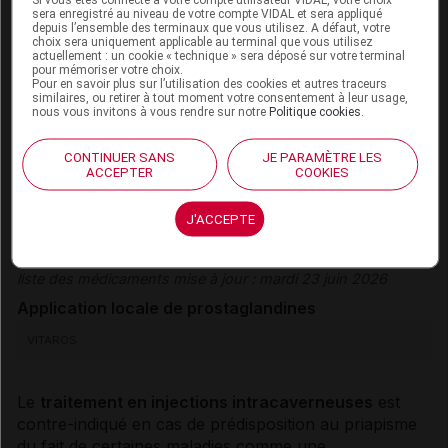
d'exception
.
sera enregistré au niveau de votre compte VIDAL et sera appliqué
depuis l’ensemble des terminaux que vous utilisez. A défaut, votre
Le
traitement sous forme de crème
agit rapidement
choix sera uniquement applicable au terminal que vous utilisez
actuellement : un cookie « technique » sera déposé sur votre terminal
(en 5 à 30 minutes) en provoquant une érection
pour mémoriser votre choix.
Pour en savoir plus sur l’utilisation des cookies et autres traceurs
pendant 1 à 2 heures selon les hommes. Il se présente
similaires, ou retirer à tout moment votre consentement à leur usage,
sous forme de récipient unidose. La totalité du
nous vous invitons à vous rendre sur notre
Politique cookies
.
contenu du récipient unidose doit être appliquée à
l’extrémité du pénis. Il ne doit pas être utilisé plus de 2
CONTINUER SANS
JE PARAMÈTRE LES
ACCEPTER
COOKIES
à 3 fois par semaine, ni plus d’une fois par 24 heures.
Il peut provoquer des effets indésirables locaux,
notamment des irritations vaginales chez la partenaire.
J'ACCEPTE
L’utilisation de préservatifs est recommandée.
liste des médicaments mise à jour : mardi 23 juin 2026
Application locale de
prostaglandines
VITAROS
Le
traitement en injections intracaverneuses
est
contre-indiqué en cas de prédisposition au
priapisme
du fait de certaines maladies comme une