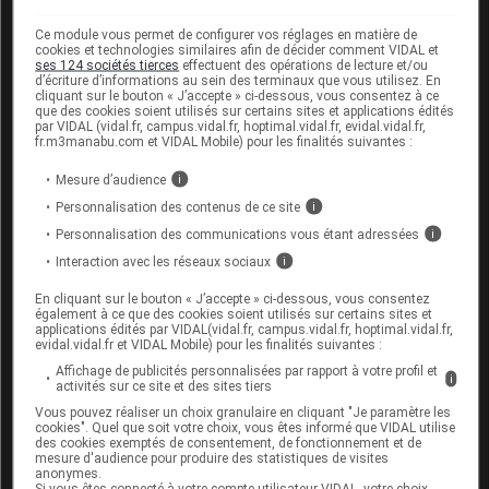
l'érection sous forme de crème à appliquer à
Ce module vous permet de configurer vos réglages en matière de
l’extrémité du pénis ou à injecter dans le pénis. Ils
cookies et technologies similaires afin de décider comment VIDAL et
ses 124 sociétés tierces
effectuent des opérations de lecture et/ou
contiennent une substance (alprostadil) qui agit
d’écriture d’informations au sein des terminaux que vous utilisez. En
localement en provoquant une dilatation des
cliquant sur le bouton « J’accepte » ci-dessous, vous consentez à ce
que des cookies soient utilisés sur certains sites et applications édités
vaisseaux sanguins de la verge, permettant ainsi une
par VIDAL (vidal.fr, campus.vidal.fr, hoptimal.vidal.fr, evidal.vidal.fr,
érection. Ils ne sont pas douloureux, mais il est
fr.m3manabu.com et VIDAL Mobile) pour les finalités suivantes :
important de respecter la
posologie
prescrite par le
Mesure d’audience
i
médecin L’utilisation d'une trop forte dose peut
Personnalisation des contenus de ce site
i
provoquer une érection trop intense et trop longue
Personnalisation des communications vous étant adressées
(
priapisme
) qui est douloureuse et peut parfois
i
endommager durablement le pénis.
Interaction avec les réseaux sociaux
i
En cliquant sur le bouton « J’accepte » ci-dessous, vous consentez
Ces médicaments sont habituellement prescrits chez
également à ce que des cookies soient utilisés sur certains sites et
des personnes pour qui les traitements par
voie
orale
applications édités par VIDAL(vidal.fr, campus.vidal.fr, hoptimal.vidal.fr,
evidal.vidal.fr et VIDAL Mobile) pour les finalités suivantes :
sont contre-indiqués ou se sont révélés inefficaces. Ils
Affichage de publicités personnalisées par rapport à votre profil et
sont pris en charge par l’Assurance maladie (à 15 %
i
activités sur ce site et des sites tiers
pour la crème et à 30 % pour les injections
Vous pouvez réaliser un choix granulaire en cliquant "Je paramètre les
intracaverneuses) dans certains cas (sclérose en
cookies". Quel que soit votre choix, vous êtes informé que VIDAL utilise
des cookies exemptés de consentement, de fonctionnement et de
plaques, paraplégie, atteinte des nerfs liée au diabète,
mesure d'audience pour produire des statistiques de visites
etc.) dans le cadre de la procédure des
médicaments
anonymes.
Si vous êtes connecté à votre compte utilisateur VIDAL, votre choix