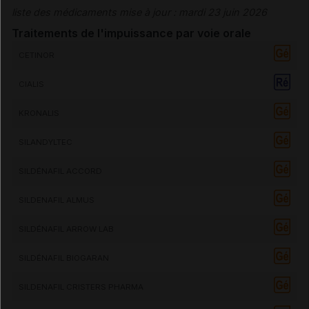
liste des médicaments mise à jour : mardi 23 juin 2026
Traitements de l'
impuissance
par
voie
orale
CETINOR
CIALIS
KRONALIS
SILANDYLTEC
SILDÉNAFIL ACCORD
SILDENAFIL ALMUS
SILDÉNAFIL ARROW LAB
SILDÉNAFIL BIOGARAN
SILDENAFIL CRISTERS PHARMA