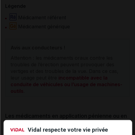
Légende
Médicament référent
Médicament générique
Avis aux conducteurs !
Attention : les médicaments oraux contre les
troubles de l’érection peuvent provoquer des
vertiges
et des troubles de la vue. Dans ce cas,
leur usage peut être
incompatible avec la
conduite de véhicules ou l’usage de machines-
outils
.
Les médicaments en application pénienne ou en
injection intracaverneuse
Vidal respecte votre vie privée
Il existe également des traitements des troubles de