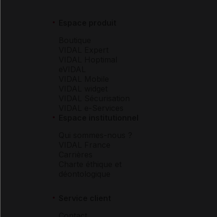
Espace produit
Boutique
VIDAL Expert
VIDAL Hoptimal
eVIDAL
VIDAL Mobile
VIDAL widget
VIDAL Sécurisation
VIDAL e-Services
Espace institutionnel
Qui sommes-nous ?
VIDAL France
Carrières
Charte éthique et
déontologique
Service client
Contact