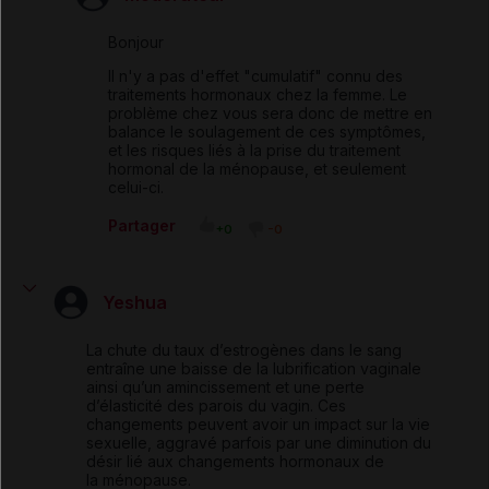
Bonjour
Il n'y a pas d'effet "cumulatif" connu des
traitements hormonaux chez la femme. Le
problème chez vous sera donc de mettre en
balance le soulagement de ces symptômes,
et les risques liés à la prise du traitement
hormonal de la ménopause, et seulement
celui-ci.
Partager
+0
-0
Yeshua
La chute du taux d’estrogènes dans le sang
entraîne une baisse de la lubrification vaginale
ainsi qu’un amincissement et une perte
d’élasticité des parois du vagin. Ces
changements peuvent avoir un impact sur la vie
sexuelle, aggravé parfois par une diminution du
désir lié aux changements hormonaux de
la ménopause.