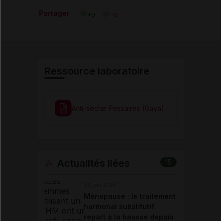
Partager
+0
-0
Ressource laboratoire
Anti-sèche Pessaires (Gaya)
Actualités liées
15
25 juin 2026
Ménopause : le traitement
hormonal substitutif
repart à la hausse depuis