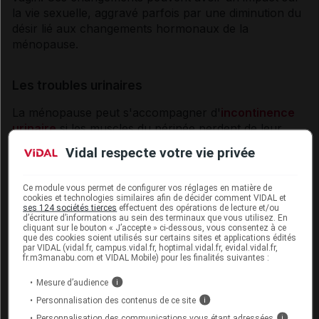
la vie sexuelle, aggravé parfois par une diminution du
désir lié aux changements hormonaux de la
ménopause
.
Les troubles urinaires
La
ménopause
peut s'accompagner d'
incontinence
urinaire
si les muscles du
périnée
perdent de leur
tonus. De trop nombreuses femmes continuent à
Vidal respecte votre vie privée
passer sous silence ces troubles, parfois très
invalidants. Pourtant, des traitements existent et il ne
Ce module vous permet de configurer vos réglages en matière de
faut pas hésiter à en parler avec son médecin.
cookies et technologies similaires afin de décider comment VIDAL et
ses 124 sociétés tierces
effectuent des opérations de lecture et/ou
d’écriture d’informations au sein des terminaux que vous utilisez. En
cliquant sur le bouton « J’accepte » ci-dessous, vous consentez à ce
Les autres signes
que des cookies soient utilisés sur certains sites et applications édités
par VIDAL (vidal.fr, campus.vidal.fr, hoptimal.vidal.fr, evidal.vidal.fr,
fr.m3manabu.com et VIDAL Mobile) pour les finalités suivantes :
Au cours de la
ménopause
, certaines femmes se
plaignent également de
maux de tête
, de
fatigue
, de
Mesure d’audience
i
douleurs musculaires
, prise de poids et de
Personnalisation des contenus de ce site
i
sécheresse de la peau et des cheveux.
Personnalisation des communications vous étant adressées
i