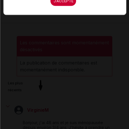
J'ACCEPTE
Comment réagir ?
Les commentaires sont momentanément
désactivés
La publication de commentaires est
momentanément indisponible.
Les plus
récents
VirginieM
Bonjour, j'ai 48 ans et je suis ménopausée
depuis environ 3/4 ans. J'hésite à prendre un