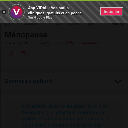
App VIDAL : Vos outils
Installer
×
cliniques, gratuits et en poche.
Sur Google Play
Ménopa
Maladies
Sexualité et contraception
Ménopause
4 commentaires
Mise à jour : 12 juin 2024
5 minutes
Copier l'url
Sommaire patient
Email
Ménopause
Cet article, destiné au grand public et
rédigé par un rédacteur scientifique,
reflète l'état des connaissances sur le
Comment réagir ?
sujet traité à sa date de mise à jour.