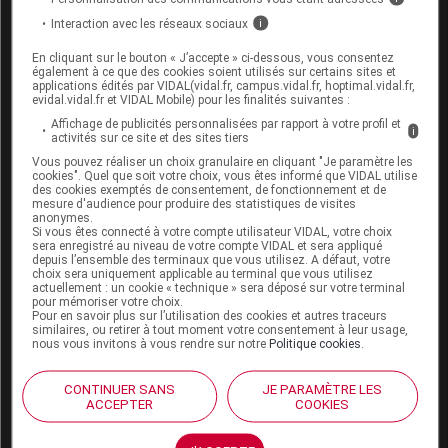
Interaction avec les réseaux sociaux
i
Quelles sont les complications
En cliquant sur le bouton « J’accepte » ci-dessous, vous consentez
éventuelles de la ménopause ?
également à ce que des cookies soient utilisés sur certains sites et
applications édités par VIDAL(vidal.fr, campus.vidal.fr, hoptimal.vidal.fr,
evidal.vidal.fr et VIDAL Mobile) pour les finalités suivantes :
L’abaissement du taux d'
estrogènes
a des
Affichage de publicités personnalisées par rapport à votre profil et
conséquences à long terme sur les os, les vaisseaux
i
activités sur ce site et des sites tiers
sanguins et le cœur. Après la
ménopause
, le risque
Vous pouvez réaliser un choix granulaire en cliquant "Je paramètre les
de déminéralisation des os est plus élevé, entraînant
cookies". Quel que soit votre choix, vous êtes informé que VIDAL utilise
des cookies exemptés de consentement, de fonctionnement et de
leur fragilisation et leur fracture en cas de chute :
mesure d'audience pour produire des statistiques de visites
anonymes.
c'est l'
ostéoporose
.
Si vous êtes connecté à votre compte utilisateur VIDAL, votre choix
sera enregistré au niveau de votre compte VIDAL et sera appliqué
Si les risques de maladies cardiovasculaires
depuis l’ensemble des terminaux que vous utilisez. A défaut, votre
choix sera uniquement applicable au terminal que vous utilisez
(
hypertension artérielle
,
maladie coronarienne
,
actuellement : un cookie « technique » sera déposé sur votre terminal
athérosclérose
, infarctus,
accident
vasculaire
pour mémoriser votre choix.
Pour en savoir plus sur l’utilisation des cookies et autres traceurs
cérébral
) sont plus faibles chez les femmes que chez
similaires, ou retirer à tout moment votre consentement à leur usage,
nous vous invitons à vous rendre sur notre
Politique cookies
.
les hommes, ils augmentent néanmoins après la
ménopause
. Dix ans après celle-ci, les risques
encourus par les femmes sont aussi élevés que ceux
CONTINUER SANS
JE PARAMÈTRE LES
ACCEPTER
COOKIES
encourus par les hommes du même âge.