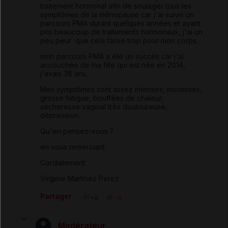
traitement hormonal afin de soulager tous les
symptômes de la ménopause car j'ai suivis un
parcours PMA durant quelques années et ayant
pris beaucoup de traitements hormonaux, j'ai un
peu peur que cela fasse trop pour mon corps.
mon parcours PMA a été un succès car j'ai
accouchée de ma fille qui est née en 2014,
j'avais 38 ans.
Mes symptômes sont assez intenses, insomnies,
grosse fatigue, bouffées de chaleur,
sécheresse vaginal très douloureuse,
dépression.
Qu'en pensez-vous ?
en vous remerciant.
Cordialement.
Virginie Martinez Perez
Partager
+0
-0
Modérateur