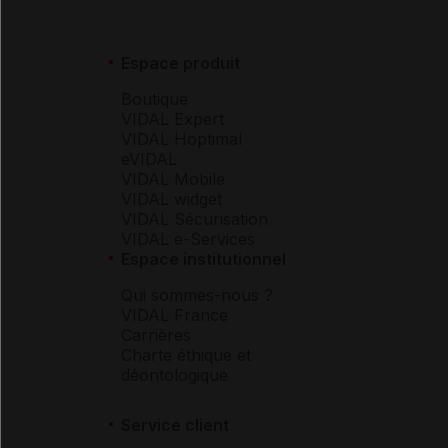
Espace produit
Boutique
VIDAL Expert
VIDAL Hoptimal
eVIDAL
VIDAL Mobile
VIDAL widget
VIDAL Sécurisation
VIDAL e-Services
Espace institutionnel
Qui sommes-nous ?
VIDAL France
Carrières
Charte éthique et
déontologique
Service client