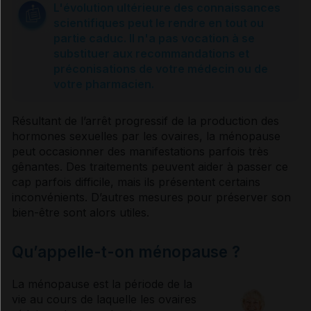
L'évolution ultérieure des connaissances
scientifiques peut le rendre en tout ou
Usage des compléments alimentaires
partie caduc. Il n'a pas vocation à se
substituer aux recommandations et
préconisations de votre médecin ou de
Usage de la phytothérapie
votre pharmacien.
Résultant de l’arrêt progressif de la production des
Traitement d'appoint
hormones
sexuelles par les ovaires, la
ménopause
peut occasionner des manifestations parfois très
gênantes. Des traitements peuvent aider à passer ce
Traitement hormonal
cap parfois difficile, mais ils présentent certains
inconvénients. D’autres mesures pour préserver son
bien-être sont alors utiles.
Sources et références
Qu’appelle-t-on ménopause ?
VIDAL Reco associée
La
ménopause
est la période de la
Ménopause
vie au cours de laquelle les ovaires