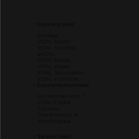
Espace produit
Boutique
VIDAL Expert
VIDAL Hoptimal
eVIDAL
VIDAL Mobile
VIDAL widget
VIDAL Sécurisation
VIDAL e-Services
Espace institutionnel
Qui sommes-nous ?
VIDAL France
Carrières
Charte éthique et
déontologique
Service client