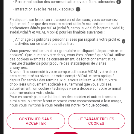
rarement utilisées aujourd'hui.
Personnalisation des communications vous étant adressées
i
Interaction avec les réseaux sociaux
i
liste des médicaments mise à jour : mardi 23 juin 2026
En cliquant sur le bouton « J’accepte » ci-dessous, vous consentez
Progestatif injectable
également à ce que des cookies soient utilisés sur certains sites et
applications édités par VIDAL(vidal.fr, campus.vidal.fr, hoptimal.vidal.fr,
DÉPO-PROVERA
evidal.vidal.fr et VIDAL Mobile) pour les finalités suivantes :
Affichage de publicités personnalisées par rapport à votre profil et
i
activités sur ce site et des sites tiers
Vous pouvez réaliser un choix granulaire en cliquant "Je paramètre les
cookies". Quel que soit votre choix, vous êtes informé que VIDAL utilise
Anneau contraceptif
DIU (stérilet) hormonal
des cookies exemptés de consentement, de fonctionnement et de
mesure d'audience pour produire des statistiques de visites
anonymes.
Si vous êtes connecté à votre compte utilisateur VIDAL, votre choix
sera enregistré au niveau de votre compte VIDAL et sera appliqué
depuis l’ensemble des terminaux que vous utilisez. A défaut, votre
choix sera uniquement applicable au terminal que vous utilisez
actuellement : un cookie « technique » sera déposé sur votre terminal
pour mémoriser votre choix.
Les commentaires sont momentanément
Pour en savoir plus sur l’utilisation des cookies et autres traceurs
désactivés
similaires, ou retirer à tout moment votre consentement à leur usage,
nous vous invitons à vous rendre sur notre
Politique cookies
.
La publication de commentaires est
CONTINUER SANS
JE PARAMÈTRE LES
momentanément indisponible.
ACCEPTER
COOKIES