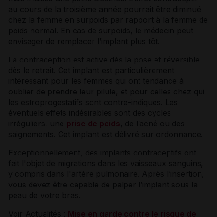
Implant contraceptif et injection
au cours de la troisième année pourrait être diminué
chez la femme en surpoids par rapport à la femme de
poids normal. En cas de surpoids, le médecin peut
envisager de remplacer l’implant plus tôt.
DIU (stérilet) hormonal
La contraception est active dès la pose et réversible
dès le retrait. Cet implant est particulièrement
Prix et dispensation
intéressant pour les femmes qui ont tendance à
oublier de prendre leur pilule, et pour celles chez qui
les estroprogestatifs sont contre-indiqués. Les
Modes de contraception non hormonaux
éventuels effets indésirables sont des cycles
irréguliers, une
prise de poids
, de l’acné ou des
saignements. Cet implant est délivré sur ordonnance.
Stérilisation définitive
Exceptionnellement, des implants
contraceptifs
ont
fait l'objet de migrations dans les vaisseaux sanguins,
Contraception d'urgence
y compris dans l'artère pulmonaire. Après l’insertion,
vous devez être capable de palper l’implant sous la
peau de votre bras.
Interruption volontaire de grossesse
Voir Actualités :
Mise en garde contre le risque de