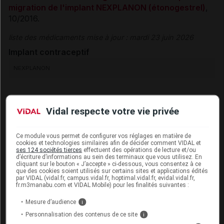
migration de l'implant NEXPLANON (étonogestrel)
,
Sources et références
10/2016.
liste des médicaments mise à jour : mardi 23 juin 2026
VIDAL Recos associées
Implant
contraceptif
NEXPLANON
Contraception
Il
est remboursé à 65 %
par l’Assurance maladie.
Vidal respecte votre vie privée
Interruption de grossesse
Les injections de progestatifs retard
Ce module vous permet de configurer vos réglages en matière de
cookies et technologies similaires afin de décider comment VIDAL et
Exceptionnellement, il est possible d’assurer une
ses 124 sociétés tierces
effectuent des opérations de lecture et/ou
d’écriture d’informations au sein des terminaux que vous utilisez. En
contraception efficace avec des injections
cliquant sur le bouton « J’accepte » ci-dessous, vous consentez à ce
que des cookies soient utilisés sur certains sites et applications édités
intramusculaires
de
progestatifs
à action prolongée
par VIDAL (vidal.fr, campus.vidal.fr, hoptimal.vidal.fr, evidal.vidal.fr,
(Dépo-provera). Ces injections sont renouvelées tous
fr.m3manabu.com et VIDAL Mobile) pour les finalités suivantes :
les trois mois. Elles sont plutôt pratiquées chez des
Mesure d’audience
i
femmes qui ne peuvent pas, pour diverses raisons,
Personnalisation des contenus de ce site
i
prendre en charge leur contraception. Elles sont