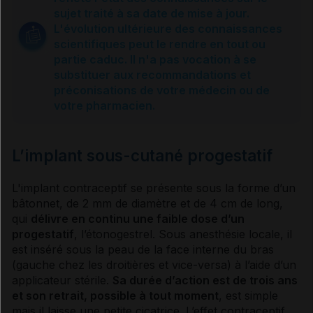
Hormones féminines et cycle menstruel
sujet traité à sa date de mise à jour.
L'évolution ultérieure des connaissances
scientifiques peut le rendre en tout ou
Contraceptifs oraux (pilules)
partie caduc. Il n'a pas vocation à se
substituer aux recommandations et
préconisations de votre médecin ou de
Débuter la pilule
votre pharmacien.
Que faire en cas d'oubli ?
L’implant sous-cutané progestatif
Pilule et cancer
L'implant
contraceptif
se présente sous la forme d’un
bâtonnet, de 2 mm de diamètre et de 4 cm de long,
qui
délivre en continu une faible dose d’un
Patch contraceptif
progestatif
, l’étonogestrel. Sous anesthésie locale, il
est inséré sous la peau de la face interne du bras
(gauche chez les droitières et vice-versa) à l’aide d’un
Anneau contraceptif
applicateur stérile.
Sa durée d’action est de trois ans
et son retrait, possible à tout moment
, est simple
mais il laisse une petite cicatrice. L’effet
contraceptif