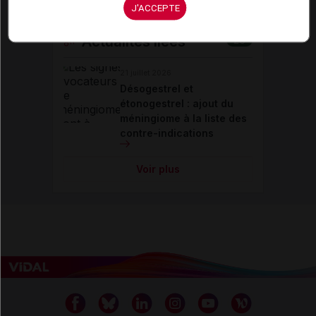
J'ACCEPTE
Actualités liées
26
21 juillet 2026
Désogestrel et
étonogestrel : ajout du
méningiome à la liste des
contre-indications
Voir plus