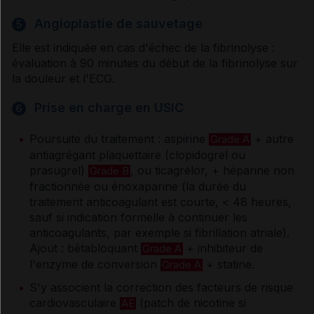
Angioplastie de sauvetage
5
Elle est indiquée en cas d'échec de la fibrinolyse :
évaluation à 90 minutes du début de la fibrinolyse sur
la douleur et l'ECG.
Prise en charge en USIC
6
Poursuite du traitement : aspirine
+ autre
Grade A
antiagrégant plaquettaire (clopidogrel ou
prasugrel)
, ou ticagrélor, + héparine non
Grade B
fractionnée ou énoxaparine (la durée du
traitement anticoagulant est courte, < 48 heures,
sauf si indication formelle à continuer les
anticoagulants, par exemple si fibrillation atriale).
Ajout : bêtabloquant
+ inhibiteur de
Grade A
l'enzyme de conversion
+ statine.
Grade A
S'y associent la correction des facteurs de risque
cardiovasculaire
(patch de nicotine si
AE