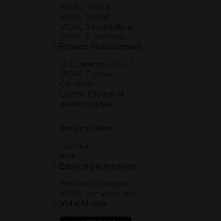
VIDAL Mobile
VIDAL widget
VIDAL Sécurisation
VIDAL e-Services
Espace institutionnel
Qui sommes-nous ?
VIDAL France
Carrières
Charte éthique et
déontologique
Service client
Contact
Aide
Espace partenaires
Éditeurs de logiciel
VIDAL sur votre site
Vidal Mobile