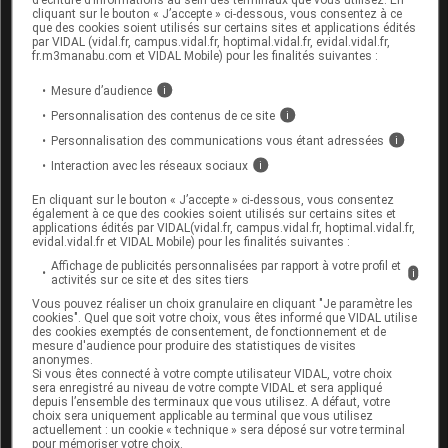
médico-chirurgicaux. Le moyen le plus efficace
cliquant sur le bouton « J’accepte » ci-dessous, vous consentez à ce
que des cookies soient utilisés sur certains sites et applications édités
pour lutter contre cette complication redoutable
par VIDAL (vidal.fr, campus.vidal.fr, hoptimal.vidal.fr, evidal.vidal.fr,
fr.m3manabu.com et VIDAL Mobile) pour les finalités suivantes :
de l'infarctus est de traiter le plus tôt possible
un plus grand nombre de patients en phase
Mesure d’audience
i
aiguë, afin de réduire la taille de l'infarctus et
Personnalisation des contenus de ce site
i
éviter l'évolution ultime vers le choc
Personnalisation des communications vous étant adressées
i
cardiogénique.
Interaction avec les réseaux sociaux
i
Choc cardiogénique secondaire à une
complication mécanique (rupture septale ou
En cliquant sur le bouton « J’accepte » ci-dessous, vous consentez
également à ce que des cookies soient utilisés sur certains sites et
insuffisance mitrale par rupture complète ou
applications édités par VIDAL(vidal.fr, campus.vidal.fr, hoptimal.vidal.fr,
evidal.vidal.fr et VIDAL Mobile) pour les finalités suivantes :
partielle d'un pilier de la valve mitrale) :
plus
particulièrement rencontré au cours des
Affichage de publicités personnalisées par rapport à votre profil et
i
activités sur ce site et des sites tiers
infarctus vus tardivement, il est devenu plus
Vous pouvez réaliser un choix granulaire en cliquant "Je paramètre les
rare. Les progrès dans la précocité de la prise
cookies". Quel que soit votre choix, vous êtes informé que VIDAL utilise
en charge des patients a probablement
des cookies exemptés de consentement, de fonctionnement et de
mesure d'audience pour produire des statistiques de visites
contribué à cet effet bénéfique sur la réduction
anonymes.
Si vous êtes connecté à votre compte utilisateur VIDAL, votre choix
des complications mécaniques au cours de
sera enregistré au niveau de votre compte VIDAL et sera appliqué
l'infarctus aigu du myocarde. L'insuffisance
depuis l’ensemble des terminaux que vous utilisez. A défaut, votre
choix sera uniquement applicable au terminal que vous utilisez
mitrale ischémique aiguë impose une chirurgie
actuellement : un cookie « technique » sera déposé sur votre terminal
d'urgence. Le délai opératoire pour une rupture
pour mémoriser votre choix.