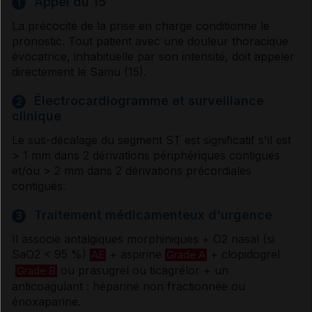
Appel du 15
1
La précocité de la prise en charge conditionne le
Dérivés nitrés
pronostic. Tout patient avec une douleur thoracique
évocatrice, inhabituelle par son intensité, doit appeler
directement le Samu (15).
Antiarythmiques
Électrocardiogramme et surveillance
2
clinique
Antalgiques
Le sus-décalage du segment ST est significatif s'il est
> 1 mm dans 2 dérivations périphériques contiguës
et/ou > 2 mm dans 2 dérivations précordiales
Médicaments non cités dans les références
contiguës.
Traitement médicamenteux d'urgence
3
Héparine non fractionnée injectable par
voie sous-cutanée
Il associe antalgiques morphiniques + O
2
nasal (si
SaO
2
< 95 %)
+ aspirine
+ clopidogrel
AE
Grade A
ou prasugrel ou ticagrélor + un
Tirofiban
Grade B
anticoagulant : héparine non fractionnée ou
énoxaparine.