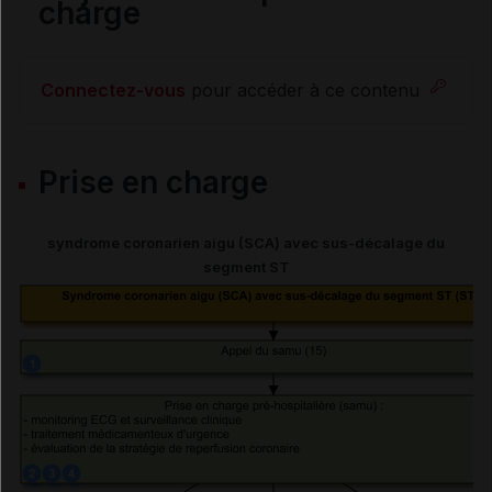
charge
Cas particuliers
Connectez-vous
pour accéder à ce contenu
Choc cardiogénique
Prise en charge
Sujets âgés de plus de 75 ans
Insuffisance rénale
syndrome coronarien aigu (SCA) avec sus-décalage du
segment ST
Suivi et adaptation du traitement
Conseils aux patients