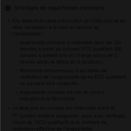
Stratégie de reperfusion coronaire
Traitements non médicamenteux cités dans les
4
références
Elle dépend du délai d'évolution de l'infarctus et du
délai nécessaire à la mise en œuvre de
l'angioplastie :
Références
angioplastie primaire si réalisable dans les 120
minutes à partir du premier ECG qualifiant (90
minutes si patient pris en charge moins de 2
Les auteurs
heures après le début de la douleur) ;
fibrinolyse intraveineuse si les délais de
réalisation de l'angioplastie après ECG qualifiant
ne peuvent être respectés ;
angioplastie primaire en cas de contre-
indication à la fibrinolyse.
Le délai pris en compte est l'intervalle entre le
er
1
contact médical (diagnostic posé avec certitude,
heure de l'ECG qualifiant) et le moment de
réalisation effective de l'angioplastie.