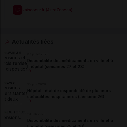
vaincoeur.fr (AstraZeneca)
Actualités liées
07 juillet 2026
Disponibilité des médicaments en ville et à
l'hôpital (semaines 27 et 28)
25 juin 2026
Hôpital : état de disponibilité de plusieurs
spécialités hospitalières (semaine 26)
23 juin 2026
Disponibilité des médicaments en ville et à
l'hôpital (semaines 25 et 26)