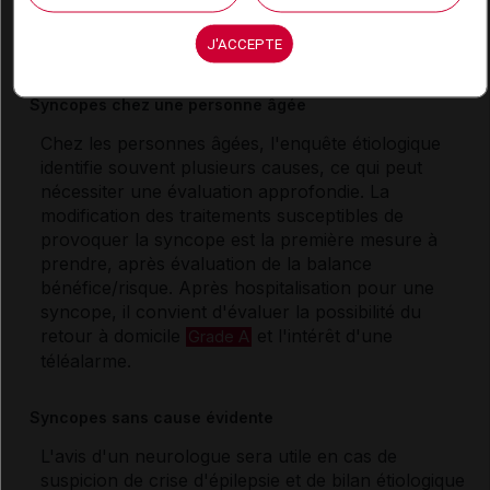
chirurgie ou une angioplastie après échec d'une
rééducation spécifique.
Grade A
J'ACCEPTE
Syncopes chez une personne âgée
Chez les personnes âgées, l'enquête étiologique
identifie souvent plusieurs causes, ce qui peut
nécessiter une évaluation approfondie. La
modification des traitements susceptibles de
provoquer la syncope est la première mesure à
prendre, après évaluation de la balance
bénéfice/risque. Après hospitalisation pour une
syncope, il convient d'évaluer la possibilité du
retour à domicile
et l'intérêt d'une
Grade A
téléalarme.
Syncopes sans cause évidente
L'avis d'un neurologue sera utile en cas de
suspicion de crise d'épilepsie et de bilan étiologique