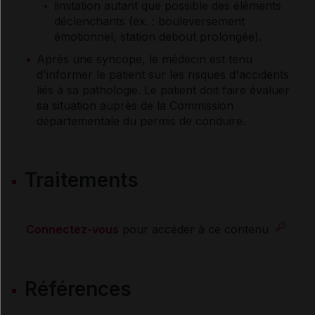
limitation autant que possible des éléments
déclenchants (ex. : bouleversement
émotionnel, station debout prolongée).
Après une syncope, le médecin est tenu
d'informer le patient sur les risques d'accidents
liés à sa pathologie. Le patient doit faire évaluer
sa situation auprès de la Commission
départementale du permis de conduire.
Traitements
Connectez-vous
pour accéder à ce contenu
Références