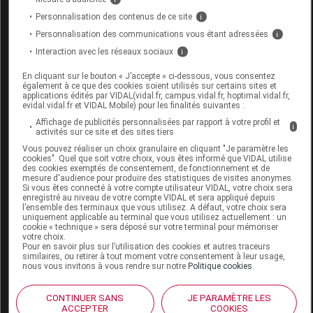
Syncopes d'origine cardiovasculaire
Personnalisation des contenus de ce site
i
Personnalisation des communications vous étant adressées
i
Elles sont liées aux troubles du rythme
Interaction avec les réseaux sociaux
cardiaque (arythmie, troubles de conduction), à
i
diverses cardiopathies (rétrécissement aortique
En cliquant sur le bouton « J’accepte » ci-dessous, vous consentez
serré, cardiopathie ischémique, cardiomyopathie
également à ce que des cookies soient utilisés sur certains sites et
applications édités par VIDAL(vidal.fr, campus.vidal.fr, hoptimal.vidal.fr,
hypertrophique, etc.) et aux situations de vol
evidal.vidal.fr et VIDAL Mobile) pour les finalités suivantes :
vasculaire (notamment du vol sous-clavier).
Affichage de publicités personnalisées par rapport à votre profil et
i
activités sur ce site et des sites tiers
Elles doivent être recherchées en cas de
Vous pouvez réaliser un choix granulaire en cliquant "Je paramètre les
survenues de syncopes sans prodromes, ou
cookies". Quel que soit votre choix, vous êtes informé que VIDAL utilise
après palpitations, ou de syncopes d'effort, ou
des cookies exemptés de consentement, de fonctionnement et de
mesure d'audience pour produire des statistiques de visites anonymes.
encore lors de mouvements d'élévation des
Si vous êtes connecté à votre compte utilisateur VIDAL, votre choix sera
membres supérieurs.
enregistré au niveau de votre compte VIDAL et sera appliqué depuis
l’ensemble des terminaux que vous utilisez. A défaut, votre choix sera
uniquement applicable au terminal que vous utilisez actuellement : un
La cardiomyopathie hypertrophique, maladie
cookie « technique » sera déposé sur votre terminal pour mémoriser
génétique rare, se révèle dans l'enfance. Le
votre choix.
Pour en savoir plus sur l’utilisation des cookies et autres traceurs
traitement est essentiellement représenté par les
similaires, ou retirer à tout moment votre consentement à leur usage,
bêtabloquants (
Protocole national de soins
,
nous vous invitons à vous rendre sur notre
Politique cookies
.
HAS, août 2011).
CONTINUER SANS
JE PARAMÈTRE LES
Le syndrome de vol vasculaire peut justifier une
ACCEPTER
COOKIES