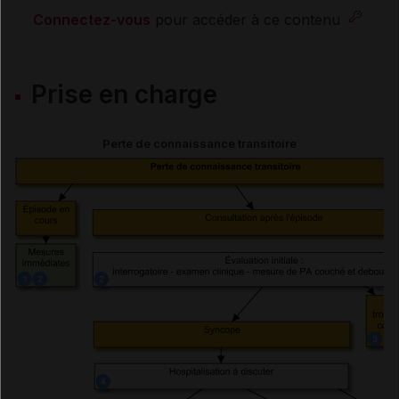
Connectez-vous
pour accéder à ce contenu
Syncopes réflexes
Prise en charge
Syncopes par hypotension orthostatique
Syncopes d'origine cardiovasculaire
Perte de connaissance transitoire
Syncopes chez une personne âgée
Syncopes sans cause évidente
Tests diagnostiques
Électrocardiogramme (ECG)