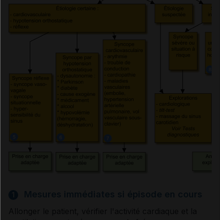
Tilt-test
Massage du sinus carotidien
Conseils aux patients
Traitements
Médicaments cités dans les références
Médicaments de l'hypotension
Mesures immédiates si épisode en cours
1
orthostatique
Allonger le patient, vérifier l'activité cardiaque et la