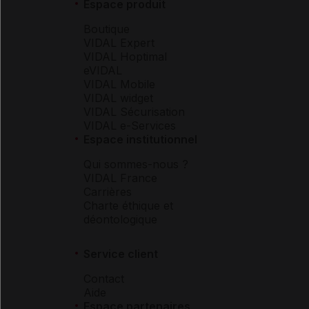
Espace produit
Boutique
VIDAL Expert
VIDAL Hoptimal
eVIDAL
VIDAL Mobile
VIDAL widget
VIDAL Sécurisation
VIDAL e-Services
Espace institutionnel
Qui sommes-nous ?
VIDAL France
Carrières
Charte éthique et
déontologique
Service client
Contact
Aide
Espace partenaires