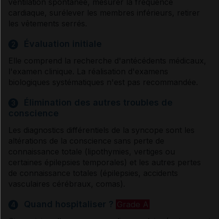
ventilation spontanée, mesurer la fréquence
cardiaque, surélever les membres inférieurs, retirer
Médicaments non cités dans les références
les vêtements serrés.
Évaluation initiale
2
Heptaminol
Elle comprend la recherche d'antécédents médicaux,
l'examen clinique. La réalisation d'examens
biologiques systématiques n'est pas recommandée.
Traitements non médicamenteux cités dans les
références
Élimination des autres troubles de
3
conscience
Les diagnostics différentiels de la syncope sont les
altérations de la conscience sans perte de
Références
connaissance totale (lipothymies, vertiges ou
certaines épilepsies temporales) et les autres pertes
de connaissance totales (épilepsies, accidents
Les auteurs
vasculaires cérébraux, comas).
Quand hospitaliser ?
Grade A
4