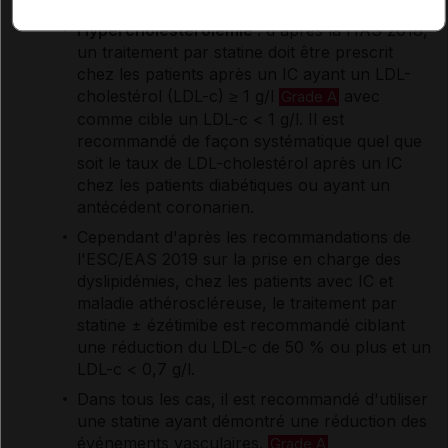
Hypercholestérolémie
:
d'après la HAS 2018,
un traitement par statine doit être prescrit
chez les patients après un IC ayant un LDL-
cholestérol (LDL-c) ≥ 1 g/l
avec
Grade A
comme cible un LDL-c < 1 g/l. Il est
recommandé de façon systématique quel que
soit le taux de LDL-cholestérol après un IC
chez les patients diabétiques ou ayant un
antécédent coronarien.
Cependant d'après les recommandations de
l'ESC/EAS 2019 sur la prise en charge des
dyslipidémies, chez les patients avec IC et
maladie athéroscléreuse, le traitement par
statine ± ézétimibe est recommandé ciblant
une réduction du LDL-c de 50 % ou plus et un
LDL-c < 0,7 g/l.
Dans tous les cas, il est recommandé d'utiliser
une statine ayant démontré une réduction des
événements vasculaires.
Grade A