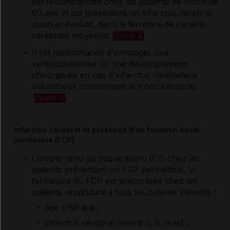
est recommandée chez les patients de moins de
60 ans et qui présentent un infarctus cérébral
malin et évolutif, dans le territoire de l'artère
cérébrale moyenne.
Grade A
Il est recommandé d'envisager une
ventriculostomie ou une décompression
chirurgicale en cas d'infarctus cérébelleux
volumineux comprimant le tronc cérébral.
Grade C
Infarctus cérébral et présence d'un foramen ovale
perméable (FOP)
Compte-tenu du risque accru d'IC chez les
patients présentant un FOP perméable, la
fermeture du FOP est préconisée chez les
patients répondant à tous les critères suivants :
âge ≤ 60 ans ;
infarctus cérébral récent (≤ 6 mois) ;