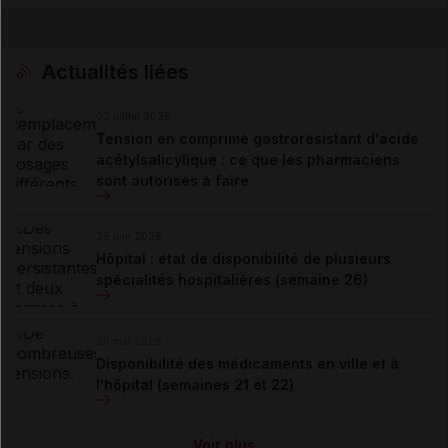
Actualités liées
02 juillet 2026
Tension en comprimé gastrorésistant d'acide
acétylsalicylique : ce que les pharmaciens
sont autorisés à faire
25 juin 2026
Hôpital : état de disponibilité de plusieurs
spécialités hospitalières (semaine 26)
28 mai 2026
Disponibilité des médicaments en ville et à
l'hôpital (semaines 21 et 22)
Voir plus