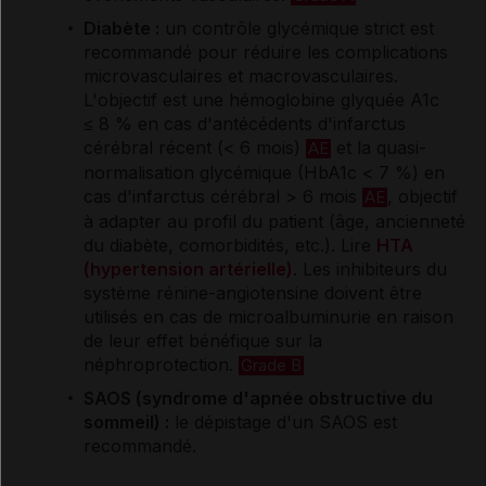
Diabète
:
un contrôle glycémique strict est
recommandé pour réduire les complications
microvasculaires et macrovasculaires.
L'objectif est une hémoglobine glyquée A1c
≤ 8 % en cas d'antécédents d'infarctus
cérébral récent (< 6 mois)
et la quasi-
AE
normalisation glycémique (HbA1c < 7 %) en
cas d'infarctus cérébral > 6 mois
, objectif
AE
à adapter au profil du patient (âge, ancienneté
du diabète, comorbidités, etc.). Lire
HTA
(hypertension artérielle)
. Les inhibiteurs du
système rénine-angiotensine doivent être
utilisés en cas de microalbuminurie en raison
de leur effet bénéfique sur la
néphroprotection.
Grade B
SAOS (syndrome d'apnée obstructive du
sommeil) :
le dépistage d'un SAOS est
recommandé.