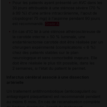
Pour les patients ayant présenté un AVC dans les
30 jours attribuable à une sténose sévère (70 %
à 99 %) d'une artère intracrânienne, l'ajout de
clopidogrel 75 mg/j à l'aspirine pendant 90 jours
est recommandé.
Grade A
En cas d'IC lié à une sténose athéroscléreuse de
la carotide interne > 50 % luminale, une
endartériectomie carotide doit être réalisée par un
chirurgien expérimenté (complications < 6 %)
chez des patients stables sur le plan
neurologique et sans comorbidité majeure. Elle
doit être réalisée le plus tôt possible, dans les
2 semaines, si l'état du patient le permet.
Infarctus cérébral associé à une dissection
artérielle
Un traitement antithrombotique (anticoagulant ou
antiagrégant plaquettaire) est recommandé pendant
au moins 6 mois. En cas de recanalisation complète
de l'artère disséquée, l'arrêt du traitement