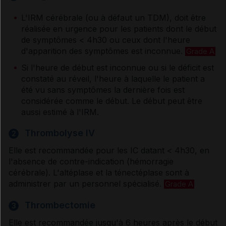
Anticoagulants
L'IRM cérébrale (ou à défaut un TDM), doit être
réalisée en urgence pour les patients dont le début
Antihypertenseurs
de symptômes < 4h30 ou ceux dont l'heure
d'apparition des symptômes est inconnue.
Grade A
Agents osmotiques
Si l'heure de début est inconnue ou si le déficit est
constaté au réveil, l'heure à laquelle le patient a
été vu sans symptômes la dernière fois est
considérée comme le début. Le début peut être
Traitements non médicamenteux cités dans les
aussi estimé à l'IRM.
références
Thrombolyse IV
2
Elle est recommandée pour les IC datant < 4h30, en
l'absence de contre-indication (hémorragie
Références
cérébrale). L'altéplase et la ténectéplase sont à
administrer par un personnel spécialisé.
Grade A
Les auteurs
Thrombectomie
3
Elle est recommandée jusqu'à 6 heures après le début