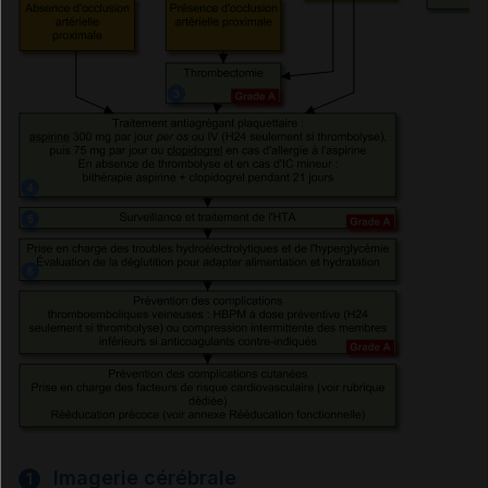
(prévention secondaire)
Traitement antithrombotique dans les suites d'un
infarctus cérébral
Conseils aux patients
Traitements
Médicaments cités dans les références
Thrombolytiques
Antiagrégants plaquettaires
Imagerie cérébrale
1