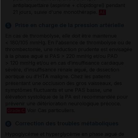
antiplaquettaire (aspirine + clopidogrel) pendant
21 jours, suivie d'une monothérapie.
AE
Prise en charge de la pression artérielle
5
En cas de thrombolyse, elle doit être maintenue
< 180/105 mmHg. En l'absence de thrombolyse ou de
thrombectomie, une réduction prudente est envisagée
à la phase aiguë si PAS > 220 mmHg et/ou PAD
> 120 mmHg et/ou en cas d'insuffisance cardiaque
sévère, d'insuffisance rénale aiguë, de dissection
aortique ou d'HTA maligne. Chez les patients
présentant une occlusion des gros vaisseaux, des
symptômes fluctuants et une PAS basse, une
élévation systolique de la PA est recommandée pour
prévenir une détérioration neurologique précoce.
Voir Cas particuliers.
Grade C
Correction des troubles métaboliques
6
Hypoglycémie et hyperglycémie en phase aiguë de