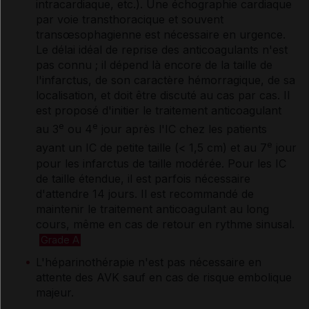
intracardiaque, etc.). Une échographie cardiaque
par voie transthoracique et souvent
transœsophagienne est nécessaire en urgence.
Le délai idéal de reprise des anticoagulants n'est
pas connu ; il dépend là encore de la taille de
l'infarctus, de son caractère hémorragique, de sa
localisation, et doit être discuté au cas par cas. Il
est proposé d'initier le traitement anticoagulant
e
e
au 3
ou 4
jour après l'IC chez les patients
e
ayant un IC de petite taille (< 1,5 cm) et au 7
jour
pour les infarctus de taille modérée. Pour les IC
de taille étendue, il est parfois nécessaire
d'attendre 14 jours. Il est recommandé de
maintenir le traitement anticoagulant au long
cours, même en cas de retour en rythme sinusal.
Grade A
L'héparinothérapie n'est pas nécessaire en
attente des AVK sauf en cas de risque embolique
majeur.