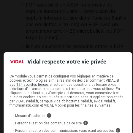
FOP associé à un ASIA (anévrisme du
septum interauriculaire = protrusion du
septum interauriculaire dans l'une ou l'autre
des oreillettes > 10 mm) ou FOP avec un
shunt important (> 20 microbulles) ou FOP
large (≥ 2 mm) ;
lien de causalité très probable entre le FOP
et l'IC après un bilan étiologique approprié.
Vidal respecte votre vie privée
La fermeture du FOP doit être réalisée dans un
centre expert en cardiologie interventionnelle
structurelle dès que l'état neurologique le
Ce module vous permet de configurer vos réglages en matière de
cookies et technologies similaires afin de décider comment VIDAL et
permet.
ses 124 sociétés tierces
effectuent des opérations de lecture et/ou
d’écriture d’informations au sein des terminaux que vous utilisez. En
cliquant sur le bouton « J’accepte » ci-dessous, vous consentez à ce
que des cookies soient utilisés sur certains sites et applications édités
par VIDAL (vidal.fr, campus.vidal.fr, hoptimal.vidal.fr, evidal.vidal.fr,
Prise en charge des facteurs de risque vasculaire
fr.m3manabu.com et VIDAL Mobile) pour les finalités suivantes :
(prévention secondaire)
Mesure d’audience
i
Après un infarctus cérébral, le traitement à long
Personnalisation des contenus de ce site
i
terme implique la prise en charge des facteurs de
Personnalisation des communications vous étant adressées
i