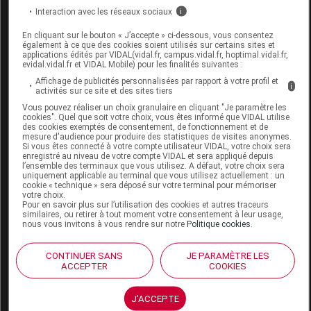
risque vasculaire (prévention secondaire).
Interaction avec les réseaux sociaux
i
Elle vise à prévenir les divers événements du
En cliquant sur le bouton « J’accepte » ci-dessous, vous consentez
risque vasculaire : récidive d'infarctus cérébral,
également à ce que des cookies soient utilisés sur certains sites et
applications édités par VIDAL(vidal.fr, campus.vidal.fr, hoptimal.vidal.fr,
ou infarctus du myocarde (HAS 2014, mise à
evidal.vidal.fr et VIDAL Mobile) pour les finalités suivantes :
jour 2018) par le contrôle d'une HTA, d'une
Affichage de publicités personnalisées par rapport à votre profil et
i
dyslipidémie ou d'un diabète. L'éducation
activités sur ce site et des sites tiers
thérapeutique fait partie intégrante de cette
Vous pouvez réaliser un choix granulaire en cliquant "Je paramètre les
cookies". Quel que soit votre choix, vous êtes informé que VIDAL utilise
prévention (voir Traitement non médicamenteux).
des cookies exemptés de consentement, de fonctionnement et de
mesure d'audience pour produire des statistiques de visites anonymes.
Hypertension artérielle
:
un traitement
Si vous êtes connecté à votre compte utilisateur VIDAL, votre choix sera
hypotenseur est recommandé chez tout
enregistré au niveau de votre compte VIDAL et sera appliqué depuis
l’ensemble des terminaux que vous utilisez. A défaut, votre choix sera
hypertendu après un IC, avec un objectif de
uniquement applicable au terminal que vous utilisez actuellement : un
cookie « technique » sera déposé sur votre terminal pour mémoriser
pression artérielle (PA) < 140/90 mmHg
votre choix.
(< 130/80 mmHg en cas d'insuffisance rénale
Pour en savoir plus sur l’utilisation des cookies et autres traceurs
similaires, ou retirer à tout moment votre consentement à leur usage,
ou de diabète).
Certaines données
Grade A
nous vous invitons à vous rendre sur notre
Politique cookies
.
sont en faveur de l'utilisation de l'association
diurétiques et IEC
, mais le choix de la
Grade B
CONTINUER SANS
JE PARAMÈTRE LES
classe médicamenteuse dépend des
ACCEPTER
COOKIES
comorbidités associées. Les apports en sel
doivent être diminués à moins de 6 g par jour.
J'ACCEPTE
Lire
HTA (hypertension artérielle)
.