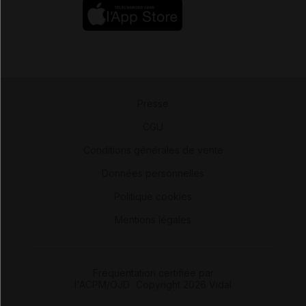
Presse
-
CGU
-
Conditions générales de vente
-
Données personnelles
-
Politique cookies
-
Mentions légales
Fréquentation certifiée par
l'ACPM/OJD
|
Copyright 2026 Vidal