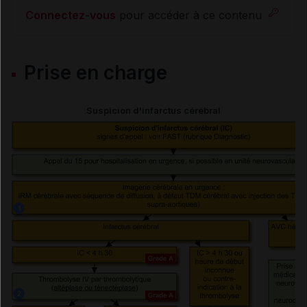
Connectez-vous
pour accéder à ce contenu
Infarctus cérébral et hypertension artérielle
à la phase aiguë
Prise en charge
Infarctus cérébral aigu sous traitement
anticoagulant (AOD ou AVK)
Suspicion d'infarctus cérébral
Infarctus cérébral et troubles de la
déglutition
Infarctus cérébral et hypertension
intracrânienne
Infarctus cérébral et présence d'un foramen
ovale perméable (FOP)
Prise en charge des facteurs de risque vasculaire