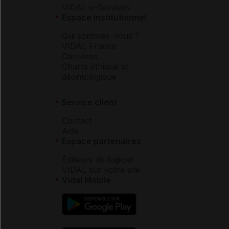
VIDAL e-Services
Espace institutionnel
Qui sommes-nous ?
VIDAL France
Carrières
Charte éthique et
déontologique
Service client
Contact
Aide
Espace partenaires
Éditeurs de logiciel
VIDAL sur votre site
Vidal Mobile