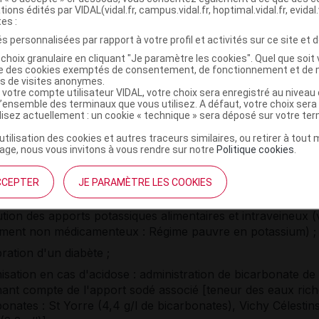
tions édités par VIDAL(vidal.fr, campus.vidal.fr, hoptimal.vidal.fr, evidal.
des P aplaties ou absentes, onde T ample et pointue, élar
tes :
 QRS > 0,12 s ;
s personnalisées par rapport à votre profil et activités sur ce site et d
chycardie ventriculaire, bradycardie, fibrillation ventriculaire
choix granulaire en cliquant "Je paramètre les cookies". Quel que soit 
ystolie.
ise des cookies exemptés de consentement, de fonctionnement et de 
es de visites anonymes.
 de port d'un dispositif cardiaque implantable : modificatio
 votre compte utilisateur VIDAL, votre choix sera enregistré au nivea
l’ensemble des terminaux que vous utilisez. A défaut, votre choix ser
ologie et élargissement des QRS électro-entraînés, défaut
ilisez actuellement : un cookie « technique » sera déposé sur votre te
raînement électrosystolique.
’utilisation des cookies et autres traceurs similaires, ou retirer à tou
ge, nous vous invitons à vous rendre sur notre
Politique cookies
.
tement et prévention d'une hyperkaliémie modéré
ment d'une hyperkaliémie modérée et sans retentissement s
CCEPTER
JE PARAMÈTRE LES COOKIES
n cardiaque, ainsi que la prévention de sa récidive, repose
ution des apports potassiques alimentaires et intraveineux (
ement non médicamenteux : Régime pauvre en potassium) ;
bration d'un diabète ;
nisation en cas d'acidose : administration de bicarbonate d
nant compte de l'apport sodé associé [teneur des eaux ric
onates : St Yorre (4,4 g/l de bicarbonates), Vichy Célestins 