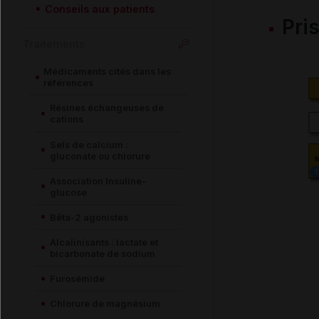
Conseils aux patients
Pri
Traitements
Médicaments cités dans les
références
Résines échangeuses de
cations
Sels de calcium :
gluconate ou chlorure
Association Insuline-
glucose
Bêta-2 agonistes
Alcalinisants : lactate et
bicarbonate de sodium
Furosémide
Chlorure de magnésium