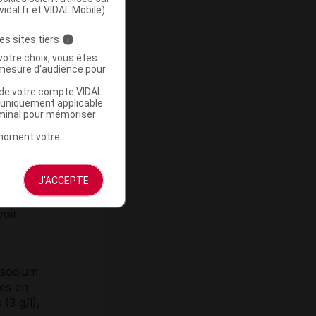
vidal.fr et VIDAL Mobile)
gissement
es sites tiers
i
,
votre choix, vous êtes
mesure d'audience pour
n de
u de votre compte VIDAL
a uniquement applicable
rminal pour mémoriser
t moment votre
e
ur la
J'ACCEPTE
nt sur :
voir
e sodium
hes en
(3 g/l),