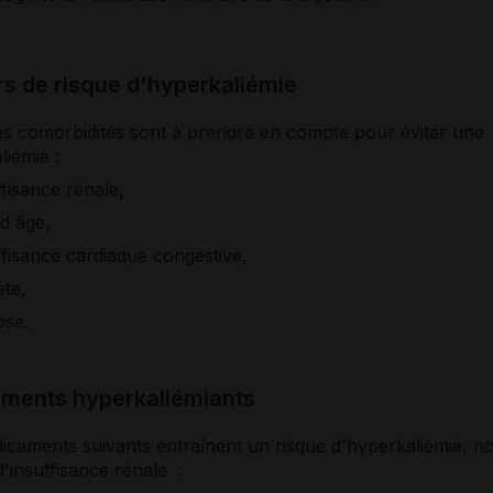
s de risque d'hyperkaliémie
es comorbidités sont à prendre en compte pour éviter une
liémie :
ffisance rénale,
d âge,
ffisance cardiaque congestive,
ète,
ose.
ments hyperkaliémiants
icaments suivants entraînent un risque d'hyperkaliémie, 
d'insuffisance rénale :