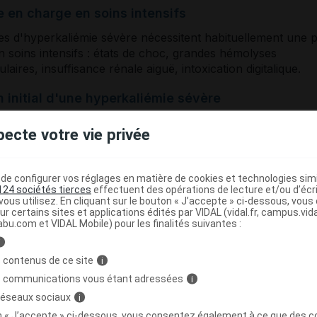
e en charge en soins intensifs
es d'hyperkaliémie sévère nécessitent habituellement une p
 soins intensifs : états de choc, grandes hémolyses
ulaires, insuffisance rénale aiguë, intoxication digitalique.
n initial d'une hyperkaliémie sévère
initial comprend : électrocardiogramme immédiat, créatininé
pecte votre vie privée
 (une hypocalcémie majore le risque de troubles du rythme
e), glycémie (une hyperglycémie importante est cause
liémie), gaz du sang pour rechercher une acidose, digoxin
e configurer vos réglages en matière de cookies et technologies simil
st sous digitalique ou en cas de doute sur une intoxication,
124 sociétés tierces
effectuent des opérations de lecture et/ou d’écr
mie et aldostéronémie en cas de suspicion d'une insuffisan
ous utilisez. En cliquant sur le bouton « J’accepte » ci-dessous, vou
ur certains sites et applications édités par VIDAL (vidal.fr, campus.vidal.
ienne.
abu.com et VIDAL Mobile) pour les finalités suivantes :
i
bles électrocardiographiques
 contenus de ce site
i
odifications suivantes par rapport à un tracé antérieur son
s communications vous étant adressées
i
rices :
 réseaux sociaux
i
tervalle PR > 0,2 s ;
on « J’accepte » ci-dessous, vous consentez également à ce que des co