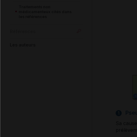
Traitements non
médicamenteux cités dans
les références
Références
Les auteurs
Pse
1
Sa cause
prélèveme