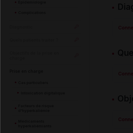
Epidémiologie
Dia
Complications
Diagnostic
Conne
Quels patients traiter ?
Quel
Objectifs de la prise en
charge
Prise en charge
Conne
Cas particuliers
Intoxication digitalique
Obj
Facteurs de risque
d'hyperkaliémie
Conne
Médicaments
hyperkaliémiants