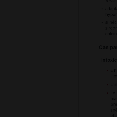
Arvie 
adapt
hyperk
si né
zirco
calci
Cas par
Intoxi
L'h
l'i
L'i
Le 
mag
pre
spé
et 