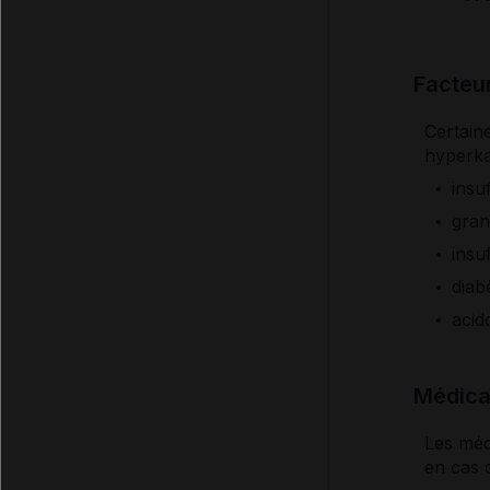
Facteur
Certain
hyperka
insu
gran
insu
diab
acid
Médica
Les méd
en cas 