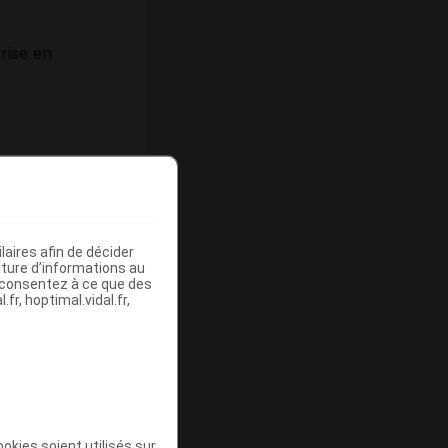
rise en
mie,
émie si le
aires afin de décider
iture d’informations au
ce
s consentez à ce que des
fr, hoptimal.vidal.fr,
t
okies soient utilisés sur