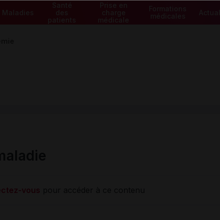
Santé
Prise en
Formations
Maladies
des
charge
Actual
médicales
patients
médicale
émie
maladie
ctez-vous
pour accéder à ce contenu