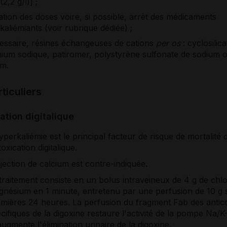
(2,2 g/l)] ;
ation des doses voire, si possible, arrêt des médicaments
aliémiants (voir rubrique dédiée) ;
cessaire, résines échangeuses de cations
per os
: cyclosilic
nium sodique, patiromer, polystyrène sulfonate de sodium 
um.
ticuliers
cation digitalique
yperkaliémie est le principal facteur de risque de mortalité 
ntoxication digitalique.
njection de calcium est contre-indiquée.
traitement consiste en un bolus intraveineux de 4 g de chl
nésium en 1 minute, entretenu par une perfusion de 10 g s
mières 24 heures. La perfusion du fragment Fab des antic
cifiques de la digoxine restaure l'activité de la pompe Na/
augmente l'élimination urinaire de la digoxine.