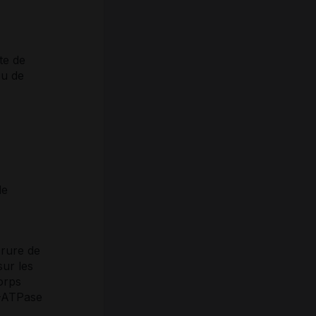
ate de
ou de
de
orure de
ur les
orps
K-ATPase