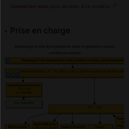
risque cardiovasculaire
Connectez-vous
pour accéder à ce contenu
Dyslipidémie : traitement
Prise en charge
Cas particuliers
Dépistage d'une dyslipidémie chez le patient à risque
Hyperlipidémies mixtes
cardiovasculaire
Hyperlipidémies secondaires
Dyslipidémie et âge supérieur à 70 ans
Hypercholestérolémie familiale (HCF)
Dyslipidémies de l'enfant*