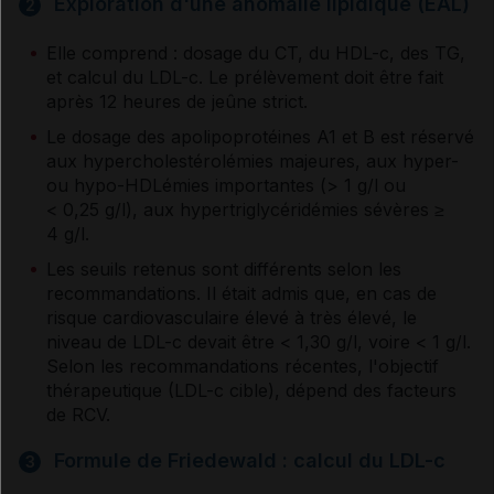
Exploration d'une anomalie lipidique (EAL)
2
Anticorps monoclonaux
Elle comprend : dosage du CT, du HDL-c, des TG,
et calcul du LDL-c. Le prélèvement doit être fait
Lomitapide
après 12 heures de jeûne strict.
Le dosage des apolipoprotéines A1 et B est réservé
Colestyramine
aux hypercholestérolémies majeures, aux hyper-
ou hypo-HDLémies importantes (> 1 g/l ou
< 0,25 g/l), aux hypertriglycéridémies sévères ≥
4 g/l.
Médicaments en attente d'évaluation à long terme
Les seuils retenus sont différents selon les
recommandations. Il était admis que, en cas de
Association fixe d'1 inhibiteur de la HMG
risque cardiovasculaire élevé à très élevé, le
CoA réductase (atorvastatine) et de 2
niveau de LDL-c devait être < 1,30 g/l, voire < 1 g/l.
antihypertenseurs (amlodipine, périndopril)
Selon les recommandations récentes, l'objectif
thérapeutique (LDL-c cible), dépend des facteurs
de RCV.
Médicaments non cités dans les références
Formule de Friedewald : calcul du LDL-c
3