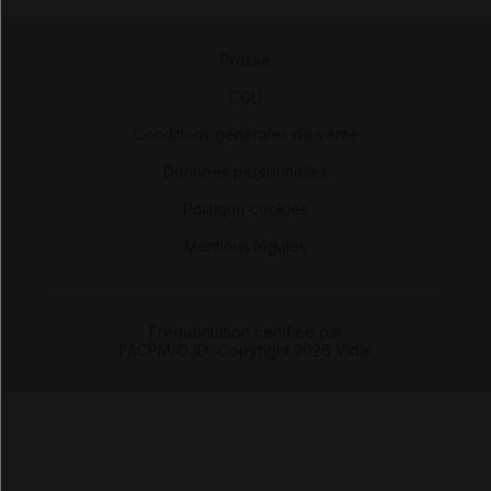
Presse
-
CGU
-
Conditions générales de vente
-
Données personnelles
-
Politique cookies
-
Mentions légales
Fréquentation certifiée par
l'ACPM/OJD
|
Copyright 2026 Vidal