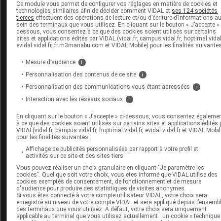
Ce module vous permet de configurer vos réglages en matière de cookies et
Hypertriglycéridémie et hyper-LDLémie peuvent
technologies similaires afin de décider comment VIDAL et
ses 124 sociétés
tierces
effectuent des opérations de lecture et/ou d’écriture d’informations a
être associées (voir Cas particuliers).
sein des terminaux que vous utilisez. En cliquant sur le bouton « J’accepte » 
dessous, vous consentez à ce que des cookies soient utilisés sur certains
L'abaissement du LDL-c est le meilleur indicateur
sites et applications édités par VIDAL (vidal.fr, campus.vidal.fr, hoptimal.vidal.
evidal.vidal.fr, fr.m3manabu.com et VIDAL Mobile) pour les finalités suivantes
d'efficacité de prévention cardiovasculaire par
hypolipémiant.
La cible thérapeutique est
Grade A
Mesure d’audience
i
établie selon les facteurs de RCV (voir Évaluation).
Personnalisation des contenus de ce site
i
Personnalisation des communications vous étant adressées
i
Interaction avec les réseaux sociaux
i
Ce contenu est en accès réservé :
Connectez-
vous
pour acéder à ce contenu
En cliquant sur le bouton « J’accepte » ci-dessous, vous consentez égaleme
à ce que des cookies soient utilisés sur certains sites et applications édités 
VIDAL(vidal.fr, campus.vidal.fr, hoptimal.vidal.fr, evidal.vidal.fr et VIDAL Mobil
pour les finalités suivantes :
Conseils aux patients
Affichage de publicités personnalisées par rapport à votre profil et
activités sur ce site et des sites tiers
La dyslipidémie est un facteur de risque
Vous pouvez réaliser un choix granulaire en cliquant "Je paramètre les
cardiovasculaire, au même titre que le tabagisme,
cookies". Quel que soit votre choix, vous êtes informé que VIDAL utilise des
cookies exemptés de consentement, de fonctionnement et de mesure
la surcharge pondérale ou l'hypertension
d'audience pour produire des statistiques de visites anonymes.
artérielle. Sa prise en charge n'est donc pas
Si vous êtes connecté à votre compte utilisateur VIDAL, votre choix sera
enregistré au niveau de votre compte VIDAL et sera appliqué depuis l’ensemb
isolée, mais s'inscrit dans une prise en charge
des terminaux que vous utilisez. A défaut, votre choix sera uniquement
applicable au terminal que vous utilisez actuellement : un cookie « technique
globale de tous les facteurs de risque