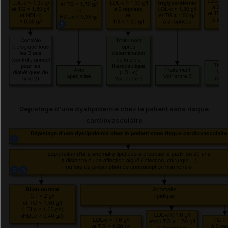
Hypertriglycéridémie isolée
Évaluation
Évaluation du risque cardiovasculaire
global
Dépistage d'une dyslipidémie chez le patient sans risque
Définition de l'objectif thérapeutique,
cardiovasculaire
niveau cible du LDL-cholestérol
Conseils aux patients
Traitements