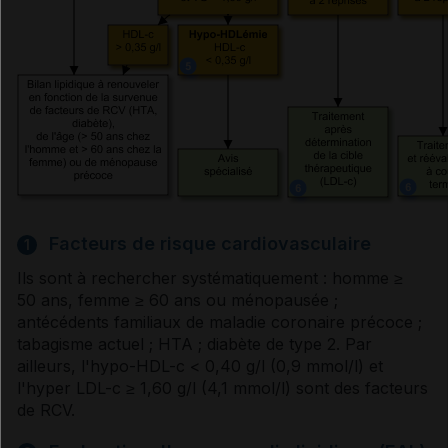
Médicaments cités dans les références
Statines (inhibiteurs de la HMG-CoA
réductase)
Statines en association
Fibrates
Facteurs de risque cardiovasculaire
1
Ils sont à rechercher systématiquement : homme ≥
Ézétimibe
50 ans, femme ≥ 60 ans ou ménopausée ;
antécédents familiaux de maladie coronaire précoce ;
tabagisme actuel ; HTA ; diabète de type 2. Par
Associations fixes d'ézétimibe et d'une
statine
ailleurs, l'hypo-HDL-c < 0,40 g/l (0,9 mmol/l) et
l'hyper LDL-c ≥ 1,60 g/l (4,1 mmol/l) sont des facteurs
de RCV.
Acide bempédoïque