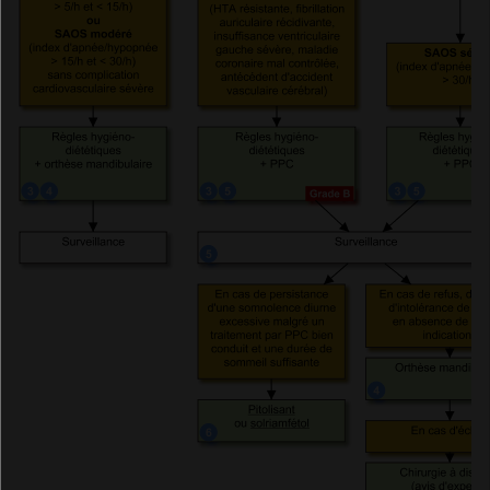
Médicaments cités dans les références
Solriamfétol
Pitolisant
Références
Les auteurs
Info Patient