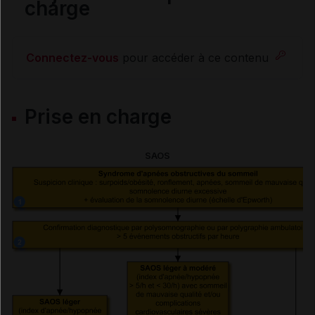
charge
Évaluation
Connectez-vous
pour accéder à ce contenu
Échelle d'Epworth
Prise en charge
Bilan ORL
SAOS
Conseils aux patients
Traitements
Traitements non médicamenteux cités dans les
références