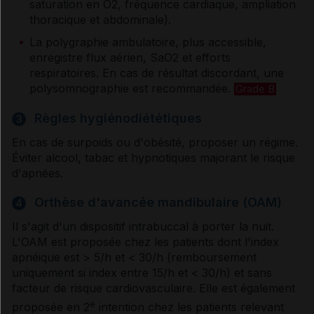
saturation en O
2
, fréquence cardiaque, ampliation
thoracique et abdominale).
La polygraphie ambulatoire, plus accessible,
enregistre flux aérien, SaO
2
et efforts
respiratoires. En cas de résultat discordant, une
polysomnographie est recommandée.
Grade B
Règles hygiénodiététiques
3
En cas de surpoids ou d'obésité, proposer un régime.
Éviter alcool, tabac et hypnotiques majorant le risque
d'apnées.
Orthèse d'avancée mandibulaire (OAM)
4
Il s'agit d'un dispositif intrabuccal à porter la nuit.
L'OAM est proposée chez les patients dont l'index
apnéique est > 5/h et < 30/h (remboursement
uniquement si index entre 15/h et < 30/h) et sans
facteur de risque cardiovasculaire. Elle est également
e
proposée en 2
intention chez les patients relevant