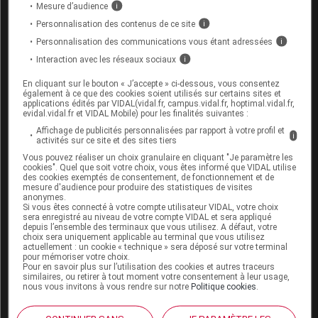
Mesure d’audience
i
suivi
: un suivi spécialisé est recommandé à 3,
AE
Personnalisation des contenus de ce site
i
6 mois, puis tous les ans
.
AE
Personnalisation des communications vous étant adressées
i
L'efficacité est jugée sur l'amélioration de la
Interaction avec les réseaux sociaux
i
vigilance et sur l'index d'apnée/hypopnée mesuré
En cliquant sur le bouton « J’accepte » ci-dessous, vous consentez
par l'appareil de PPC.
également à ce que des cookies soient utilisés sur certains sites et
applications édités par VIDAL(vidal.fr, campus.vidal.fr, hoptimal.vidal.fr,
Traitement médicamenteux
evidal.vidal.fr et VIDAL Mobile) pour les finalités suivantes :
6
Affichage de publicités personnalisées par rapport à votre profil et
i
Le pitolisant et le solriamfétol sont des médicaments
activités sur ce site et des sites tiers
re
de 1
intention du SAHOS modéré à sévère, chez les
Vous pouvez réaliser un choix granulaire en cliquant "Je paramètre les
cookies". Quel que soit votre choix, vous êtes informé que VIDAL utilise
patients observants (utilisation de la PPC pendant au
des cookies exemptés de consentement, de fonctionnement et de
mesure d'audience pour produire des statistiques de visites
moins 4 h/nuit) chez qui la somnolence diurne n'a
anonymes.
pas été traitée de façon satisfaisante. Le pitolisant est
Si vous êtes connecté à votre compte utilisateur VIDAL, votre choix
sera enregistré au niveau de votre compte VIDAL et sera appliqué
également utile dans le SAHOS modéré à sévère chez
depuis l’ensemble des terminaux que vous utilisez. A défaut, votre
les patients intolérants à la PPC.
choix sera uniquement applicable au terminal que vous utilisez
actuellement : un cookie « technique » sera déposé sur votre terminal
pour mémoriser votre choix.
Pour en savoir plus sur l’utilisation des cookies et autres traceurs
Évaluation
similaires, ou retirer à tout moment votre consentement à leur usage,
nous vous invitons à vous rendre sur notre
Politique cookies
.
Échelle d'Epworth